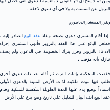
ومن ثم لا ينتج أي أثر قانوني لا بالنسبة للدعوى التي حصل فيها
النزول عن التمسك به ولا في أي دعوى لاحقة .
ويقرر المستشار الدناصوري
ذا أقام المشتري دعوى بصحة ونفاذ
عقد البيع
الصادر إليه ،
فطعن البائع علي هذا العقد بالتزوير فأنهي المشتري إجراء
الادعاء بالتزوير وقرر بترك الخصومة في الدعوى ولم يصف
تنازله بأنه مؤقت ،
فقضت المحكمة بإثبات الترك ثم أقام بعد ذلك دعوى أخري
طلب فيها ثبوت ملكيته لذات الأرض المبينة بالدعوى الأولي
استناداً لوضع يده عليها المدة الطويلة المكسبة للملكية وقدم
عقد البيع آنف البيان للتدليل علي تاريخ وضع يدع علي الأرض