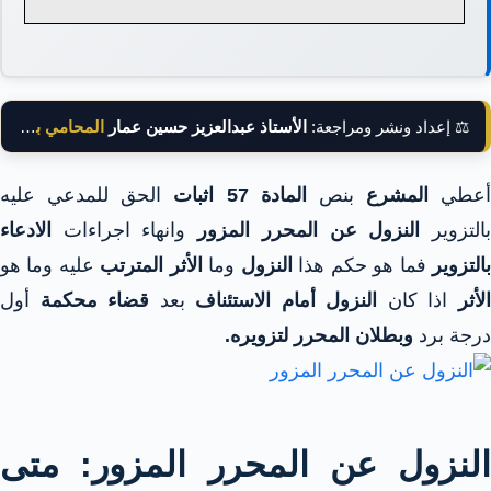
⚖️ إعداد ونشر ومراجعة:
الأستاذ عبدالعزيز حسين عمار
المحامي بالنقض
أعطي
المشرع
بنص
المادة 57 اثبات
الحق للمدعي عليه
التزوير
النزول عن المحرر المزور
وانهاء اجراءات
الادعاء
التزوير
فما هو حكم هذا
النزول
وما
الأثر المترتب
عليه وما هو
لأثر
اذا كان
النزول أمام الاستئناف
بعد
قضاء محكمة
أول
درجة برد
وبطلان المحرر لتزويره.
النزول عن المحرر المزور: متى