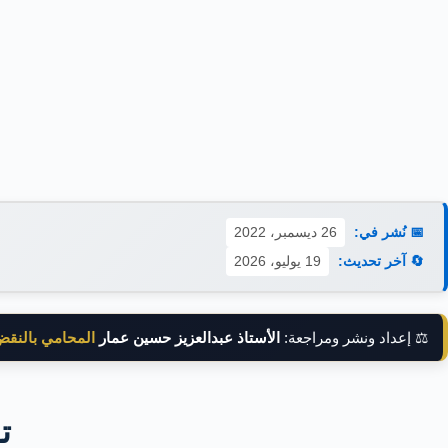
📅 نُشر في:
26 ديسمبر، 2022
🔄 آخر تحديث:
19 يوليو، 2026
⚖️ إعداد ونشر ومراجعة:
الأستاذ عبدالعزيز حسين عمار
المحامي بالنق
ت