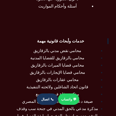
أسئلة وأحكام المواريث
خدمات وأبحاث قانونية مهمة
محامي نقض مدني بالزقازيق
محامي بالزقازيق للقضايا المدنية
محامي قضايا الميراث بالزقازيق
محامي قضايا الإيجارات بالزقازيق
محامي عقارات بالزقازيق
قانون اتحاد الشاغلين ولائحته التنفيذية
مذكرة دفاع في دعوى ريع
💬 واتساب
📞 اتصال
صيغة دعوى نفقة عدة في القانون المصري
مذكرة مدعي بالحق المدني في جنحة سب وقذف
الدفع بعدم جواز نظر الدعوى لسابقة الفصل فيها