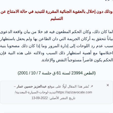
وذلك دون إخلال بالعقوبة الجنائية المقررة للتبديد في حالة الامتناع عن
التسليم
لما كان ذلك، وكان الحكم المطعون فيه قد خلا من بيان واقعة الدعوى
بياناً تتحقق به أركان الجريمة التي دان الطاعن بها ولم يحفل باستظهار
سبب عدم رد اللوحات إلى إدارة المرور وما إذا كان ذلك مصحوبا بنية
اختلاسها مع أهمية استظهار ذلك السبب ودلالته على هذه النية فإن
الحكم يكون قاصراً مستوجباً النقض والإعادة.
(الطعن 23994 لسنة 61 ق جلسة 7 / 10 / 2001)
×
📌 نُشر هذا المقال أولًا على موقع
عبدالعزيز حسين عمار
–
https://azizavocate.com/تبديد-لوحات-السيارة-المعدنية/
تاريخ النشر الأصلي: 2022-09-13