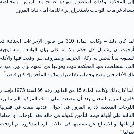
إلى المحكمة وكذلك استصدار شهادة تصالح مع المرور ومخالصة
بسداد غرامات اللوحات باستخراج إبراء للذمة أمام نيابة المرور
لما كان ذلك – وكانت المادة 310 من قانون الإجراءات الجنائية قد
أوجبت أن يشتمل كل حكم بالإدانة على بيان الواقعة المستوجبة
للعقوبة بياناً تتحقق به أركان الجريمة والظروف التي وقعت فيها والأدلة
التي استخلصت منها المحكمة ثبوت وقوعها من المتهم وأن يورد مؤدى
تلك الأدلة حتى يتضح وجه استدلاله بها وسلامة المأخذ وإلا كان قاصراً
لما كان ذلك وكانت المادة 15 من القانون رقم 66 لسنة 1973 بإصدار
قانون المرور المعدل بعد أن وضعت على مالك المركبة التزاما برد
اللوحات المعدنية لإدارة المرور في أحوال عددتها نصت في فقرتها
الثالثة على أيلولة قيمة التأمين للدولة في حالة فقد اللوحات أو إحداها
أو تلفها أو الامتناع عن تسليمها في حالات الرد المذكورة ثم أردفت
بقولها “