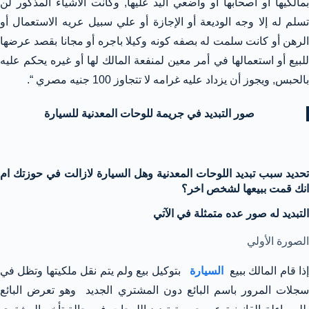
بمالكيها أو أصحابها أو واضعي اليد عليها, وكانت الأشياء المذكور لن
تسلم له إلا وجه الوديعة أو الإجازة أو علي سبيل عريه الاستعمال أو
الرهن أو كانت سلمت له بصفه كونه وكيلا باجره أو مجانا بقصد عرضها
للبيع أو استعمالها في أمر معين لمنفعة المالك لها أو غيره يحكم عليه
بالحبس, ويجوز أن يزداد عليه غرامه لا تتجاوز 100 جنيه مصري “.
صور التبديد في جريمة للوحات المعدنية للسيارة
تحديد سبب تبديد اللوحات المعدنية وهل السيارة لازالت في حوزتك ام
انك قمت ببيعها لشخص اخر؟
التبديد له صور عده متمثلة في الآتي
الصورة الأولي
ذا قام المالك ببيع
السيارة
بتوكيل بيع ولم يتم نقل ملكيتها وتظل في
سجلات المرور باسم البائع دون المشتري الجديد وهو تعرض البائع