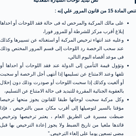
نص تبديد لوحات السيارة المعدنية
تنص المادة 15 من قانون المرور علي إنه :
على مالك المركبة والمرخص له فى حالة فقد اللوحات أو احداها
إبلاغ أقرب مركز للشرطة أو للمرور فورا،
وعليه عند انتهاء ترخيص المركبة أو استغنائه عن تسييرها وكذلك
عند سحب الرخصة رد اللوحات إلى قسم المرور المختص وذلك
فى موعد أقصاه اليوم التالي،
وتؤول قيمة التأمين إلى الدولة عند فقد اللوحات أو احداها أو
تلفها وعند الامتناع عن تسليمها إذا أنتهى أجل الرخصة أو سحبت
أو ألغيت وكذلك إذا سحبت اللوحات أو صودرت وذلك دون إخلال
بالعقوبة الجنائية المقررة للتبديد فى حالة الامتناع عن التسليم،
وكل مركبة سحبت لوحاتها طبقا للقانون يجوز منحها ترخيصا
مؤقتا بالسير لتوصيلها إلى أقرب مكان مبين بالترخيص ، فإذا
ضبطت مسيرة فى الطريق العام ، يعتبر ترخيصها وترخيص
قائدها ملغيا من تاريخ الضبط ولا يجوز إعادة الترخيص بها قبل
مضى تسعين يوما على إلغاء الترخيص.”