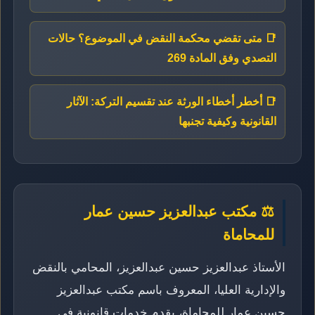
📑 متى تقضي محكمة النقض في الموضوع؟ حالات
التصدي وفق المادة 269
📑 أخطر أخطاء الورثة عند تقسيم التركة: الآثار
القانونية وكيفية تجنبها
⚖️ مكتب عبدالعزيز حسين عمار
للمحاماة
الأستاذ عبدالعزيز حسين عبدالعزيز، المحامي بالنقض
والإدارية العليا، المعروف باسم مكتب عبدالعزيز
حسين عمار للمحاماة، يقدم خدمات قانونية في