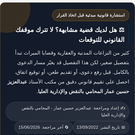
استشارة قانونية مبدئية قبل اتخاذ القرار
⚖️ هل لديك قضية مشابهة؟ لا تترك موقفك
القانوني للتوقعات
كثير من النزاعات المدنية والعقارية وقضايا الميراث تبدأ
بتفصيل صغير، لكن هذا التفصيل قد يغيّر مسار الدعوى
بالكامل. قبل رفع دعوى، أو تقديم طعن، أو توقيع اتفاق،
احصل على تقييم قانوني دقيق من مكتب الأستاذ
عبدالعزيز
حسين عمار المحامي بالنقض والإدارية العليا
.
✍️ إعداد ومراجعة: عبدالعزيز حسين عمار - المحامي بالنقض
والإدارية العليا
📅 تاريخ النشر: 13/09/2022
🔄 آخر مراجعة: 15/06/2026