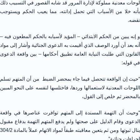
لوحات معدنية مملوكة لإدارة المرور قد شابه القصور في التسبيب ذلك
بأنه خلا من الأسباب التي تحمل إدانته، مما يعيب الحكم ويستوجب
نقضه.
و إنه يبين من الحكم الابتدائي – المؤيد لأسبابه بالحكم المطعون فيه –
أنه بعد أن أورد الوصف الذي أقيمت به الدعوى الجنائية وأشار إلى مواد
القانون التي طلبت النيابة العامة تطبيق أحكامها – بين واقعة الدعوى
في قوله:
“حيث إن الواقعة تتحصل فيما جاء بمحضر الضبط من أن المتهم تسلم
اللوحات المعدنية لاستعمالها وردها، فاختلسها لنفسه على النحو المبين
بالمحضر ثم خلص إلى القول،
“وحيث أن التهمة المسندة إلى المتهم توافرت عناصرها في واقعة
الدعوى وقام الدليل على صحتها ولم يدفع المتهم التهمة بدفاع مقبول
ينال ثبوتها ومن ثم يتعين معاقبته طبقاً لمواد الاتهام عملاً بالمادة 304/2
إجراءات جنائية”.