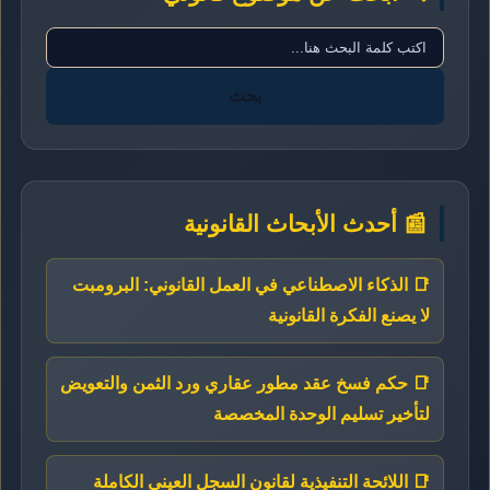
بحث
📰 أحدث الأبحاث القانونية
📑 الذكاء الاصطناعي في العمل القانوني: البرومبت
لا يصنع الفكرة القانونية
📑 حكم فسخ عقد مطور عقاري ورد الثمن والتعويض
لتأخير تسليم الوحدة المخصصة
📑 اللائحة التنفيذية لقانون السجل العيني الكاملة