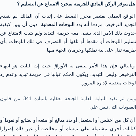
هل يتوفر الركن المادي للجريمة بمجرد الامتناع عن التسليم ؟
الواقع العملي يقتصر محرر الضبط على إثبات أن المالك لم يتقدم
تجديد الترخيص مردفا أنه بدد
اللوحات المعدنية
دون أن يبين كيفية
حدوث ذلك الأمر الذى ينتفى معه جريمة التبديد ولم يثبت الامتناع عن
تسليم اللوحات أو فقدها أو تلفها أو التصرف فى تلك اللوحات بأي
طريقة تدل على نية تملكها وحرمان الجهة منها
وبالتالي فإن هذا الأمر ينتفى به الأوراق حيث إن الثابت هو انتهاء
الترخيص وليس التبديد، ويكون الحكم غيابيا فى جريمة تبديد وعدم رد
لوحات معدنية لإدارة المرور.
ومن ثم تقيد النيابة العامة الجنحة بعقابه بالمادة 341 من قانون
العقوبات التى تنص علي
أن كل من اختلس أو استعمل أو بدد مبالغ أو امتعه أو بضائع أو نقودا أو
كتابات أخري مشتمله علي تمسك أو مخالصه أو غير ذلك إضرارا