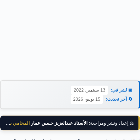
📅 نُشر في:
13 سبتمبر، 2022
🔄 آخر تحديث:
15 يونيو، 2026
⚖️ إعداد ونشر ومراجعة:
الأستاذ عبدالعزيز حسين عمار
المحامي بالنقض