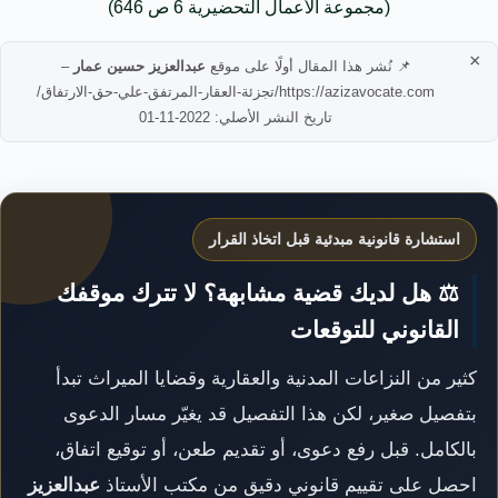
(مجموعة الأعمال التحضيرية 6 ص 646)
×
📌 نُشر هذا المقال أولًا على موقع
عبدالعزيز حسين عمار
–
https://azizavocate.com/تجزئة-العقار-المرتفق-علي-حق-الارتفاق/
تاريخ النشر الأصلي: 2022-11-01
استشارة قانونية مبدئية قبل اتخاذ القرار
⚖️ هل لديك قضية مشابهة؟ لا تترك موقفك
القانوني للتوقعات
كثير من النزاعات المدنية والعقارية وقضايا الميراث تبدأ
بتفصيل صغير، لكن هذا التفصيل قد يغيّر مسار الدعوى
بالكامل. قبل رفع دعوى، أو تقديم طعن، أو توقيع اتفاق،
احصل على تقييم قانوني دقيق من مكتب الأستاذ
عبدالعزيز