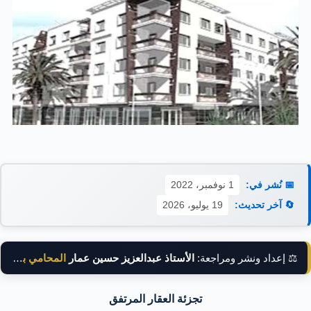
📅 نُشر في:
1 نوفمبر، 2022
🔄 آخر تحديث:
19 يوليو، 2026
⚖️ إعداد ونشر ومراجعة:
الأستاذ عبدالعزيز حسين عمار
المحامي بالنقض
تجزئة العقار المرتفق