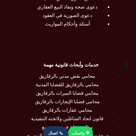
دعوى صحة ونفاذ البيع العقاري
دعوى الصورية في العقود
أسئلة وأحكام المواريث
خدمات وأبحاث قانونية مهمة
محامي نقض مدني بالزقازيق
محامي بالزقازيق للقضايا المدنية
محامي قضايا الميراث بالزقازيق
محامي قضايا الإيجارات بالزقازيق
محامي عقارات بالزقازيق
قانون اتحاد الشاغلين ولائحته التنفيذية
مذكرة دفاع في دعوى ريع
💬 واتساب
📞 اتصال
صيغة دعوى نفقة عدة في القانون المصري