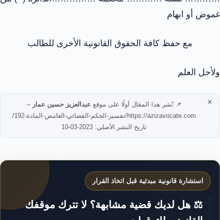
غموض أو ابهام
مع حفظ كافة الحقوق القانونية الأخرى للطالب
ولأجل العلم
×
📌 نُشر هذا المقال أولًا على موقع
عبدالعزيز حسين عمار
–
https://azizavocate.com/تفسير-الحكم-القضائي-الغامض-المادة-192/
تاريخ النشر الأصلي: 2023-03-10
استشارة قانونية مبدئية قبل اتخاذ القرار
⚖️ هل لديك قضية مشابهة؟ لا تترك موقفك