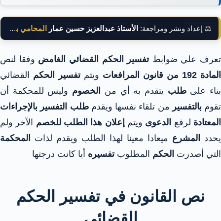
⚖️ إعداد ونشر ومراجعة:
الأستاذ عبدالعزيز حسين عمار
المحامي بالنقض
تعرف علي ضوابط
تفسير الحكم القضائي الغامض
وفقا لنص
المادة 192 من قانون المرافعات
ويتم
تفسير الحكم
القضائي
ناء على
طلب
يتقدم به أي من
الخصوم
وليس للمحكمة أن
تقوم
بالتفسير
من تلقاء نفسها ويقدم
طلب التفسير
بالإجراءات
لمعتادة
لرفع
الدعوى
ويتم
إعلان هذا الطلب للخصم
الآخر ولم
يحدد
المشرع
ميعادا معينا لهذا الطلب ويقدم لذات
المحكمة
التي أصدرت
الحكم
المطلوب
تفسيره
أيا كانت درجتها
نص القانون في تفسير الحكم
القضائي