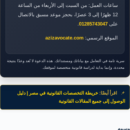
ساعات العمل: من السبت إلى الأربعاء من الساعة
12 ظهرًا إلى 3 عصرًا، بحجز موعد مسبق بالاتصال
على
01285743047
.
الموقع الرسمي:
azizavocate.com
سرية تامة في التعامل مع بياناتك ومستنداتك. هذه الدعوة لا تُعد وعدًا بنتيجة
محددة، وإنما بداية لدراسة قانونية متخصصة لموقفك.
📌
اقرأ أيضًا:
خريطة التخصصات القانونية في مصر | دليل
الوصول إلى جميع المقالات القانونية
وسوم