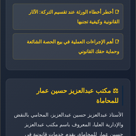
📑 أخطر أخطاء الورثة عند تقسيم التركة: الآثار
القانونية وكيفية تجنبها
📑 أهم الإجراءات العملية في بيع الحصة الشائعة
وحماية حقك القانوني
⚖️ مكتب عبدالعزيز حسين عمار
للمحاماة
الأستاذ عبدالعزيز حسين عبدالعزيز، المحامي بالنقض
والإدارية العليا، المعروف باسم مكتب عبدالعزيز
حسين عمار للمحاماة، يقدم خدمات قانونية في