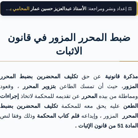
⚖️ إعداد ونشر ومراجعة:
الأستاذ عبدالعزيز حسين عمار
المحامي بالنقض
ضبط المحرر المزور في قانون
الاثبات
ذكرة قانونية
عن حق
تكليف المحضرين بضبط المحرر
المزور
، حيث أن تمسك الطاعن
بتزوير المحرر
، وقعود
ومماطلة من بيده
المحرر
عن تقديمه للمحكمة لاتخاذ
إجراءات
لطعن
عليه يحق معه للمحكمة
تكليف المحضرين بضبط
لمحرر
المزور ، وإيداعه
قلم كتاب المحكمة
وذلك وفقا لنص
المادة 51 من قانون الإثبات .