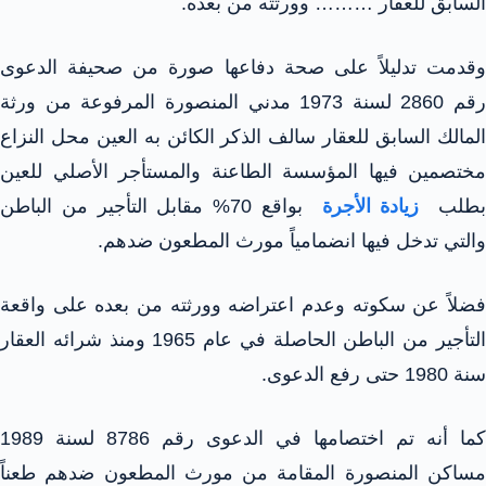
السابق للعقار ……… وورثته من بعده.
وقدمت تدليلاً على صحة دفاعها صورة من صحيفة الدعوى
رقم 2860 لسنة 1973 مدني المنصورة المرفوعة من ورثة
المالك السابق للعقار سالف الذكر الكائن به العين محل النزاع
مختصمين فيها المؤسسة الطاعنة والمستأجر الأصلي للعين
طلب
زيادة الأجرة
بواقع 70% مقابل التأجير من الباطن
والتي تدخل فيها انضمامياً مورث المطعون ضدهم.
فضلاً عن سكوته وعدم اعتراضه وورثته من بعده على واقعة
التأجير من الباطن الحاصلة في عام 1965 ومنذ شرائه العقار
سنة 1980 حتى رفع الدعوى.
كما أنه تم اختصامها في الدعوى رقم 8786 لسنة 1989
مساكن المنصورة المقامة من مورث المطعون ضدهم طعناً