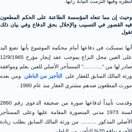
لنظره وفيها التزمت النيابة رأيها.
وحيث إن مما تنعاه المؤسسة الطاعنة على الحكم المطعون
فيه القصور في التسبيب والإخلال بحق الدفاع وفي بيان ذلك
تقول
أنها تمسكت في دفاعها أمام محكمة الموضوع بأنها تضع اليد
على العين محل النزاع بموجب عقد إيجار مؤرخ 12/9/1965
صادر لها من “………..” المستأجر الأصلي للعين بعلم وموافقة
رثة المالك السابق للعقار على
التأجير من الباطن
ومن بعده
مورث المطعون ضدهم مشتري العقار منذ عام 1980 .
وقدمت تأييداً لدفاعها صورة من صحيفة الدعوى رقم 2860
لسنة 1973 مدني المنصورة المقامة عليها وعلى المستأجر
الأصلي المذكور ……… من ورثة المالك السابق بطلب زيادة
الأجرة بواقع 70% للتأجير من الباطن.