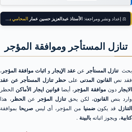
⚖️ إعداد ونشر ومراجعة:
الأستاذ عبدالعزيز حسين عمار
المحامي بالنقض
تنازل المستأجر وموافقة المؤجر
بحث
تنازل المستأجر
عن
عقد الإيجار
و
اثبات موافقة المؤجر
،
قد نص
القانون المدنى
على
حظر تنازل المستأجر عن عقد
الايجار
دون
موافقة المؤجر
، أيضا
قوانين ايجار الأماكن
الحظر
ارد بنص
القانون
، لكن يحق
تنازل المؤجر
عن
الحظر
، هذا
لتنازل
قد يكون
ضمنيا
من المؤجر، أى ليس
صريحا
بموافقة
كتابية
، ويجوز اثباته
بالبينة
.