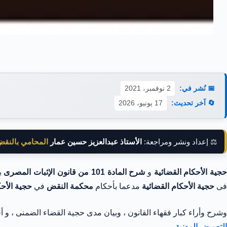
📅 نُشر في:
2 نوفمبر، 2021
🔄 آخر تحديث:
17 يونيو، 2026
⚖️ إعداد ونشر ومراجعة:
الأستاذ عبدالعزيز حسين عمار
المحامي بالنق
حجية الأحكام القضائية
و
شرح المادة 101 من قانون الإثبات المصرى
ب
فى
حجية الأحكام القضائية
مدعما بأحكام
محكمة النقض
في
حجية الأحك
وشرح وأراء كبار فقهاء القانون ، وبيان مدى حجية القضاء الضمنى ، و أ
التعويض المدنية
.