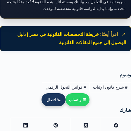
سرية تامة في التعامل مع بياناتك ومستنداتك. هذه الدعوة لا تُعد وعدًا بنتيجة
محددة، وإنما بداية لدراسة قانونية متخصصة لموقفك.
📌
اقرأ أيضًا:
خريطة التخصصات القانونية في مصر | دليل
الوصول إلى جميع المقالات القانونية
وسوم
#
شرح قانون الإثبات
#
قوانين التحول الرقمي
💬 واتساب
📞 اتصال
شارك