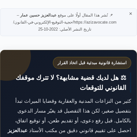
×
📌 نُشر هذا المقال أولًا على موقع
عبدالعزيز حسين عمار
–
https://azizavocate.com/حجية-التوقيع-الإلكتروني-في-القانون/
تاريخ النشر الأصلي: 2022-10-25
استشارة قانونية مبدئية قبل اتخاذ القرار
⚖️ هل لديك قضية مشابهة؟ لا تترك موقفك
القانوني للتوقعات
كثير من النزاعات المدنية والعقارية وقضايا الميراث تبدأ
بتفصيل صغير، لكن هذا التفصيل قد يغيّر مسار الدعوى
بالكامل. قبل رفع دعوى، أو تقديم طعن، أو توقيع اتفاق،
احصل على تقييم قانوني دقيق من مكتب الأستاذ
عبدالعزيز