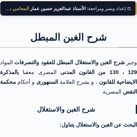
⚖️ إعداد ونشر ومراجعة:
الأستاذ عبدالعزيز حسين عمار
المحامي بالنقض
شرح الغبن المبطل
جيز
شرح الغبن والاستغلال المبطل للعقود والتصرفات
المواد
129 ، 130 من القانون المدنى
المصرى معقبا
بالمذكرة
لايضاحية للقانون
، و بشرح العلامة
السنهورى
و أحكام
محكمة
النقض
المصرية
شرح الغبن والاستغلال
البحث عن الغبن والاستغلال يتناول: