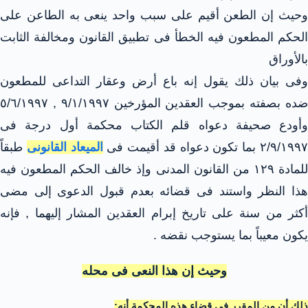
وحيث إن الطعن أقيم على سبب واحد ينعى به الطاعن على
الحكم المطعون فيه الخطأ فى تطبيق القانون ومخالفة الثابت
بالأوراق
وفى بيان ذلك يقول إنه باع أرض وعقار التداعى للمطعون
ضده بصفته بموجب العقدين المؤرخين ٩/١/١٩٩٧ , ٥/٦/١٩٩٧
وأودع صحيفة دعواه قلم الكتاب محكمة أول درجة فى
٢/٩/١٩٩ بما تكون دعواه قد أقيمت فى
الميعاد القانونى
طبقاً
للمادة ١٢٩ من القانون المدنى وإذ خالف الحكم المطعون فيه
هذا النظر واستند فى قضائه بعدم قبول الدعوى إلى مضى
أكثر من سنة على تاريخ إبرام العقدين المشار إليهما , فإنه
يكون معيباً بما يستوجب نقضه .
وحيث إن هذا النعى فى محله
ذلك أن من المقرر فى قضاء هذه المحكمة أنه: