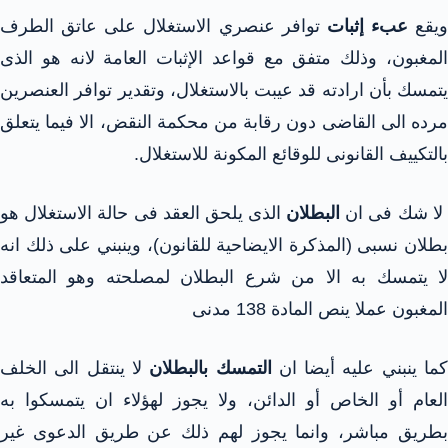
ويقع
عبء إثبات
توافر عنصري الاستغلال على عاتق الطرف
المغبون، وذلك متفق مع قواعد الإثبات العامة لانه هو الذى
يتمسك بأن ارادته قد عيبت بالاستغلال، وتقدير توافر العنصرين
مرده الى القاضى دون رقابة من محكمة النقض، الا فيما يتعلق
بالتكييف القانونى للوقائع المكونة للاستغلال.
ا شك فى ان
البطلان
الذى يلحق العقد فى حالة الاستغلال هو
بطلان نسبى (المذكرة الايضاحية للقانون)، وينبني على ذلك انه
لا يتمسك به الا من شرع البطلان لمصلحته وهو المتعاقد
المغبون عملا ينص المادة 138 مدنى
ما ينبني عليه أيضا ان
التمسك بالبطلان
لا ينتقل الى الخلف
العام أو الخاص أو الدائن، ولا يجوز لهؤلاء ان يتمسكوا به
بطريق مباشر، وانما يجوز لهم ذلك عن طريق الدعوى غير