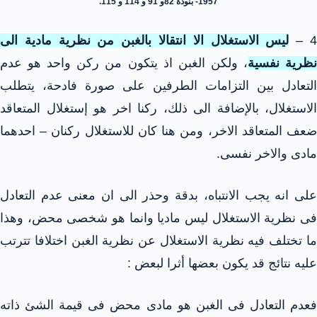
1957- بنودة 82و 91 و 114 و 115.
4 
ليس الاستغلال الا انتقالا بالغبن من نظرية مادية الى
ظرية نفسية
، ولكن الغبن اذ يتكون من ركن واحد هو عدم
التعادل بين التزامات الطرفين على صورة فادحة، يتطلب
الاستغلال، بالإضافة الى ذلك، ركنا اخر هو إستغلال المتعاقد
ضعف المتعاقد الاخر، ومن هنا كان للاستغلال ركنان – احدهما
مادى والاخر نفسى.
على انه يجب الانتباه، بدقة وحذر الى ان معنى عدم التعادل
فى نظرية الاستغلال ليس ماديا وانما هو شخصى محض، وهذا
ما تختلف فيه نظرية الاستغلال عن نظرية الغبن اختلافا تترتب
عليه نتائج قد يكون بعضها أثرا لبعض :
فعدم التعادل فى الغبن هو مادى محض فى قيمة الشئ ذاته