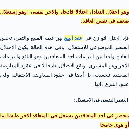
وهو اختلال التعادل اختلالا فادحا، والاخر نفسى- وهو إستغلال
ضعف فى نفس العاقد.
إذا اختل التوازن فى
عقد البيع
بين قيمة المبيع والثمن، تحقق
العنصر الموضوعى للاستغلال، وفى هذه الحالة يكون الاختلال
الفادح واقعا بين التزامات احد المتعاقدين وهو البائع والتزامات
الاخر وهو المشترى، ويقع الاختلال فادحا لا فى عقود المعارضة
المحددة فحسب، بل أيضا فى عقود المعاوضة الاحتمالية وفى
عقود التبرع ذاتها.
العنصر النفسى فى الاستغلال :
ينحصر فى احد المتعاقدين يستغل فى المتعاقد الاخر طيشا بينا
أو هوى
جامحا