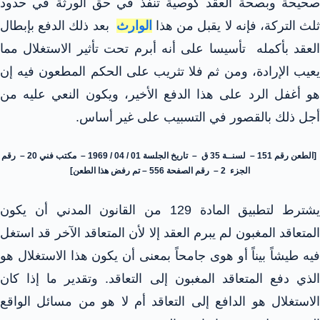
صحيحة وبصحة العقد كوصية تنفذ في حق الورثة في حدود
لث التركة، فإنه لا يقبل من هذا
الوارث
بعد ذلك الدفع بإبطال
لعقد بأكمله
تأسيسا على أنه أبرم تحت تأثير الاستغلال مما
يعيب الإرادة، ومن ثم فلا تثريب على الحكم المطعون فيه إن
هو أغفل الرد على هذا الدفع الأخير، ويكون النعي عليه من
أجل ذلك بالقصور في التسبيب على غير أساس.
[الطعن رقم 151 – لسنــة 35 ق – تاريخ الجلسة 01 / 04 / 1969 – مكتب فني 20 – رقم
الجزء 2 – رقم الصفحة 556 – تم رفض هذا الطعن]
يشترط لتطبيق المادة 129 من القانون المدني أن يكون
المتعاقد المغبون لم يبرم العقد إلا لأن المتعاقد الآخر قد استغل
فيه طيشاً بيناً أو هوى جامحاً بمعنى أن يكون هذا الاستغلال هو
الذي دفع المتعاقد المغبون إلى التعاقد. وتقدير ما إذا كان
الاستغلال هو الدافع إلى التعاقد أم لا هو من مسائل الواقع