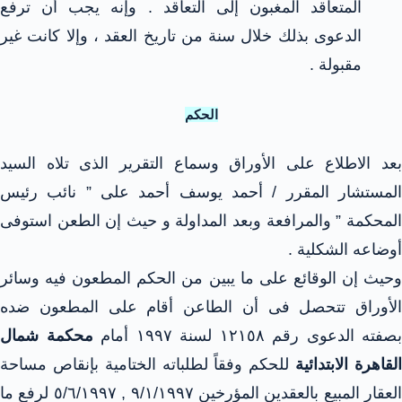
المتعاقد المغبون إلى التعاقد . وإنه يجب أن ترفع
الدعوى بذلك خلال سنة من تاريخ العقد ، وإلا كانت غير
مقبولة .
الحكم
بعد الاطلاع على الأوراق وسماع التقرير الذى تلاه السيد
المستشار المقرر / أحمد يوسف أحمد على ” نائب رئيس
المحكمة ” والمرافعة وبعد المداولة و حيث إن الطعن استوفى
أوضاعه الشكلية .
وحيث إن الوقائع على ما يبين من الحكم المطعون فيه وسائر
الأوراق تتحصل فى أن الطاعن أقام على المطعون ضده
بصفته الدعوى رقم ١٢١٥٨ لسنة ١٩٩٧ أمام
محكمة شمال
لقاهرة الابتدائية
للحكم وفقاً لطلباته الختامية بإنقاص مساحة
العقار المبيع بالعقدين المؤرخين ٩/١/١٩٩٧ , ٥/٦/١٩٩٧ لرفع ما