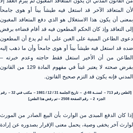
من القانون المدني أن يكون المتعاقد المغبون لم يبرم العقد إلا
لأن المتعاقد الآخر قد استغل فيه طيشاً بيناً أو هوى جامحاً
بمعنى أن يكون هذا الاستغلال هو الذي دفع المتعاقد المغبون
لى التعاقد
وإذ كان الحكم المطعون فيه قد أقام قضاءه برفض
دعوى الطاعن المبنية على الغبن على أنه لم يدع أن المطعون
ضده قد استغل فيه طيشاً بيناً أو هوى جامحاً وأن ما ذهب إليه
الطاعن من أن الأخير استغل فقط حاجته وعدم خبرته –
بفرض صحته لا يعتبر غبناً في مفهوم المادة 129 من القانون
المدني فإنه يكون قد التزم صحيح القانون.
[الطعن رقم 713 – لسنــة 48 ق – تاريخ الجلسة 31 / 12 / 1981 – مكتب فني 32 – رقم
الجزء 2 – رقم الصفحة 2508 – تم رفض هذا الطعن]
إذا كان الدفع المبدى من الوارث بأن البيع الصادر من المورث
لوارث آخر يخفى وصية، يحمل معنى الإقرار بصدوره عن إرادة