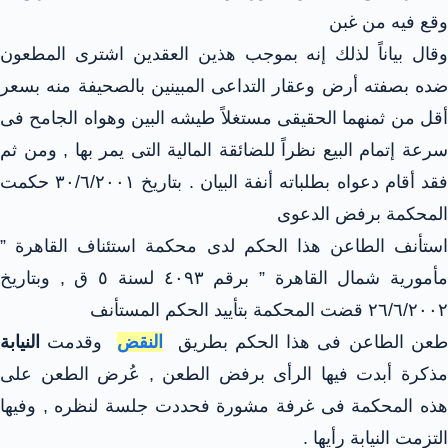
وقع فيه من غبن
وقال بياناً لذلك إنه بموجب هذين العقدين اشترى المطعون
ضده بصفته أرض وعقار التداعى المبينين بالصحيفة منه بسعر
أقل من ثمنهما الحقيقى مستغلاً طيشه البين وهواه الجامح فى
سرعة إتمام البيع نظراً للضائقة المالية التى يمر بها , ومن ثم
فقد أقام دعواه بطلباته أنفة البيان . بتاريخ ٣٠/٦/٢٠٠١ حكمت
المحكمة برفض الدعوى
استأنف الطاعن هذا الحكم لدى محكمة استئناف القاهرة ”
مأمورية شمال القاهرة ” برقم ٤٠٩٣ لسنة ٥ ق , وبتاريخ
٢٦/٦/٢٠٠٢ قضت المحكمة بتأييد الحكم المستأنف
عن الطاعن فى هذا الحكم بطريق
النقض
وقدمت
النيابة
مذكرة أبدت فيها الرأى برفض الطعن , عُرض الطعن على
هذه المحكمة فى غرفة مشورة فحددت جلسة لنظره , وفيها
التزمت النيابة رأيها .