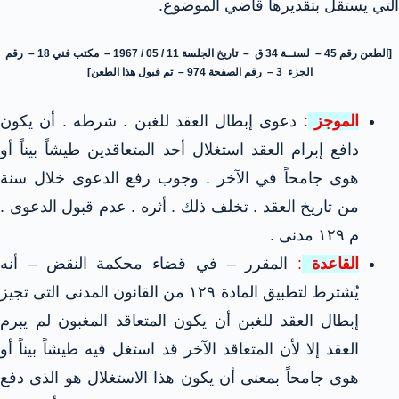
التي يستقل بتقديرها قاضي الموضوع.
[الطعن رقم 45 – لسنــة 34 ق – تاريخ الجلسة 11 / 05 / 1967 – مكتب فني 18 – رقم
الجزء 3 – رقم الصفحة 974 – تم قبول هذا الطعن]
الموجز
:
دعوى إبطال العقد للغبن . شرطه . أن يكون
دافع إبرام العقد استغلال أحد المتعاقدين طيشاً بيناً أو
هوى جامحاً في الآخر . وجوب رفع الدعوى خلال سنة
من تاريخ العقد . تخلف ذلك . أثره . عدم قبول الدعوى .
م ١٢٩ مدنى .
القاعدة
:
المقرر – في قضاء محكمة النقض – أنه
يُشترط لتطبيق المادة ١٢٩ من القانون المدنى التى تجيز
إبطال العقد للغبن أن يكون المتعاقد المغبون لم يبرم
العقد إلا لأن المتعاقد الآخر قد استغل فيه طيشاً بيناً أو
هوى جامحاً بمعنى أن يكون هذا الاستغلال هو الذى دفع