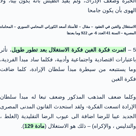
الخبرة وضعف الإدراك، ولم يقيد الطيش بأنه يكون بيناً، ولا
الهوى بأن يكون جامحا
الاستغلال والغبن في العقود – مقال – للأستاذ أسعد الكوراني المحامي السوري – المحاماه
المصرية – السنة 41 العدد 6- ص 922 وما بعدها
5 –
اثمرت فكرة الغبن فكرة الاستغلال بعد تطور طويل
، تأثر
باعتبارات اقتصادية واجتماعية وأدبية، فكلما ساد مبدأ الفردية،
وما يستتبعه من سيطرة مبدأ سلطان الإرادة، كلما ضاقت
فكرة الغبن
وكلما ضعف المذهب المذكور وضعف تبعا له مبدأ سلطان
الإرادة اتسعت الفكرة- ولقد استحدث القانون المدنى المصرى
الجديد عيبا للرضا اضافة الى عيوب الرضا التقليدية (الغلط ،
والتدليس ، والإكراه) – ذلك هو الاستغلال (
مادة 129
).