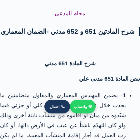
محام المدعى
شرح المادتين 651 و 652 مدني -الضمان المعماري
شرح المادة 651 مدني
تنص المادة 651 مدنى علي
1- يضمن المهندس المعماري والمقاول متضامنين ما
يحدث خلال عشر سنوات من تهدّم كلي أو جزئي فيما
💬 واتساب
📞 اتصال
شيّدوه من مبان أو أقاموه من منشآت ثابتة أخرى وذلك
ولو كان التهدّم ناشئاً عن عيب في الأرض ذاتها، أو كان
رب العمل قد أجاز إقامة المنشآت المعيبة، ما لم يكن