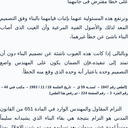
على خطأ مفترض فى جانبهما
وترتفع هذه المسئولية عنهما بإثبات قيامهما بالبناء وفق التصميم
المعد لذلك والأصول الفنية المرعية وأن العيب الذى أصاب
البناء ناشئ عن خطأ غيرهما،
وبالتالى إذا كانت هذه العيوب ناشئة عن تصميم البناء دون أن
تمتد إلى تنفيذه،فإن الضمان يكون على المهندس واضع
التصميم وحده باعتبار أنه وحده الذى وقع منه الخطأ.
[الطعن رقم 1847 – لسنــة 59 ق – تاريخ الجلسة 18 / 11 / 1993 – مكتب فني 44 –
رقم الجزء 3 – رقم الصفحة 224 – تم رفض هذا الطعن]
التزام المقاول والمهندس الوارد في المادة 651 من القانون
المدني هو التزام بنتيجة هي بقاء البناء الذي يشيدانه سليماً
ومتيناً لمدة عشر سنوات بعد تسليمه ومن ثم يثبت الإخلال بهذا