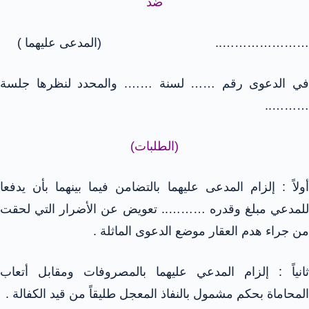
ضد
………………….. (المدعى عليهما )
في الدعوى رقم …… لسنة ……. والمحدد لنظرها جلسة
………..
(الطلبات)
أولاً : إلزام المدعى عليهما بالتضامن فيما بينهما بأن يدفعا
للمدعي مبلغ وقدره ……….. تعويض عن الأضرار التي لحقت
من جراء هدم العقار موضع الدعوى الماثلة .
ثانياً : إلزام المدعي عليهما بالمصروفات ومقابل أتعاب
المحاماة بحكم مشمول بالنفاذ المعجل طليقاً من قيد الكفالة .