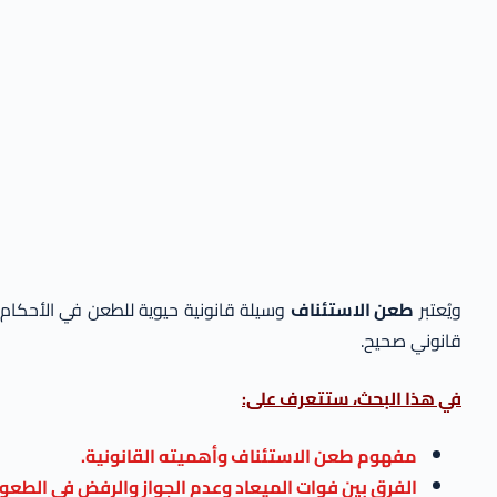
ويُعتبر
طعن الاستئناف
وسيلة قانونية حيوية للطعن في الأحكام 
قانوني صحيح.​​
في هذا البحث، ستتعرف على:
مفهوم طعن الاستئناف وأهميته القانونية.
الفرق بين فوات الميعاد وعدم الجواز والرفض في الطعو