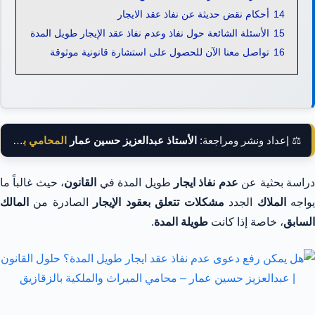
14
أحكام نقض حديثة عن نفاذ عقد الايجار
15
الأسئلة الشائعة حول نفاذ وعدم نفاذ عقد الإيجار طويل المدة
16
تواصل معنا الآن للحصول على استشارة قانونية موثوقة
⚖️ إعداد ونشر ومراجعة:
الأستاذ عبدالعزيز حسين عمار
المحامي بالنقض
راسة بحثية عن
عدم نفاذ ايجار
طويل المدة في
القانون
، حيث غالباً ما
واجه
الملاك
الجدد
مشكلات تتعلق بعقود الإيجار
الصادرة من
المالك
السابق
، خاصة إذا كانت
طويلة المدة
.