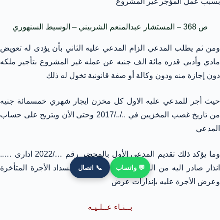
بسبب عمل المؤجر غير المشروع
ص 368 – المستشار عبدالمنعم الشربيني – الوسيط السنهوري
ومن ثم يطلب المدعي الزام المدعي عليه الثاني بأن يؤدى له تعويض
مادي وأدبي قدره مائة الف جنيه عن عمله غير المشروع بتأجير ملكه
دون إجازة منه ودون وكالة أو صفة قانونية تخول له ذلك
حيث أجر للمدعي عليه الاول كل مخزن ايجار شهري خمسمائة جنيه
من تاريخ غصب المخزيين في ../../2017 وحتى الأن ويتربح على حساب
المدعي
وما يؤكد ذلك تقديم المدعي الأول بالمحضر رقم …/2022 ادارى …..
انذار صادر اليه من المدعي الأول يطالبه فيه بسداد الأجرة المتأخرة
💬 واتساب
📞 اتصال
وعرض الأجرة عليه بإنذارات عرض
بــنـاء عــلـيـه