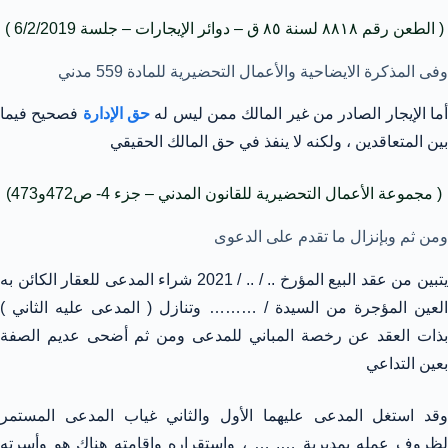
( الطعن رقم ٨٨١٨ لسنة ٨٥ ق – دوائر الإيجارات – جلسة 6/2/2019 )
وفى المذكرة الايضاحية والأعمال التحضيرية للمادة 559 مدني
ما الإيجار الصادر من غير المالك ممن ليس له
حق الإدارة
فصحيح فيما
بين المتعاقدين ، ولكنه لا ينفذ في حق المالك الحقيقي
( مجموعة الأعمال التحضيرية للقانون المدني – جزء 4- ص472و473)
ومن ثم وبإنزال ما تقدم على الدعوى
يتبين من عقد البيع المؤرخ .. / .. / 2021 شراء المدعى للعقار الكائن به
العين المؤجرة من السيدة / ……… وتنازل ( المدعى عليه الثاني )
بذات العقد عن رخصة المباني للمدعى ومن ثم أضحى عديم الصفة
بعين التداعي
وقد استغل المدعى عليهما الأول والثاني غياب المدعى المستمر
لظروف عمله بمديرية …. … ، واستقراره وإقامته هناك هو وأسرته