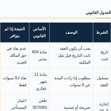
الجدول القانوني
الأساس
النتيجة إذا لم
الشرط
الوصف
القانوني
يتوافر
يجب أن يكون العقد
عدم نفاذ في
تاريخ
مادة 604
ثابت التاريخ قبل نقل
حق المالك
ثابت
مدني
الملكية
الجديد
مادة 11
تسجيل
مطلوب إذا زادت المدة
نفاذ لـ9 سنوات
شهر
العقد
عن 9 سنوات
فقط
عقاري
طعن
اعتبار
إجازة
صريحة أو ضمنية
3070/83
المستأجر
المالك