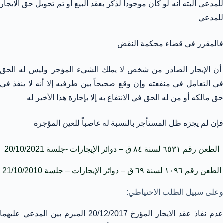
للمدعى البته أنه لو كان موجودا لذكر بعقد البيع أو تم تحويل حق الايجار
للمدعي
فالمقرر في قضاء محكمة النقض
أن الإيجار الصادر من شخص لا يملك الشيء المؤجر وليس له الحق
في التعامل في منفعته وإن وقع صحيحاً بين طرفيه إلا أنه لا ينفذ في
حق مالكه أو من له الحق في الانتفاع به إلا بإجازة هذا الأخير له
فإن لم يجزه ظل المستأجر بالنسبة له غاصباً للعين المؤجرة
الطعن رقم ٦٥٣١ لسنة ٨٤ ق – دوائر الإيجارات -جلسة 20/10/2021
الطعن رقم ١٠٩٦ لسنة ٦٩ ق – دوائر الإيجارات – جلسة 21/10/2010
وعلى سبيل الطلب الاحتياطي:
عدم نفاذ عقد الايجار المؤرخ 20/12/2017 المبرم بين المدعي عليهما