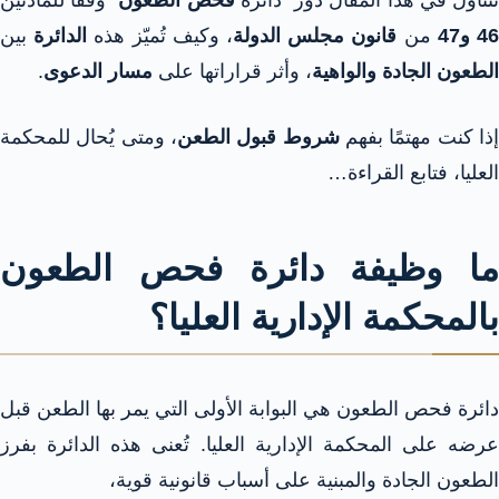
تناول في هذا المقال دور “دائرة
فحص الطعون
” وفقًا للمادتين
4 و47
من
قانون مجلس الدولة
، وكيف تُميّز هذه
الدائرة
بين
الطعون الجادة والواهية
، وأثر قراراتها على
مسار الدعوى
.
ذا كنت مهتمًا بفهم
شروط قبول الطعن
، ومتى يُحال للمحكمة
العليا، فتابع القراءة…
ما وظيفة دائرة فحص الطعون
بالمحكمة الإدارية العليا؟
دائرة فحص الطعون هي البوابة الأولى التي يمر بها الطعن قبل
عرضه على المحكمة الإدارية العليا. تُعنى هذه الدائرة بفرز
الطعون الجادة والمبنية على أسباب قانونية قوية،