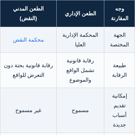
وجه
الطعن المدني
الطعن الإداري
المقارنة
(النقض)
الجهة
المحكمة الإدارية
محكمة النقض
المختصة
العليا
رقابة قانونية
طبيعة
رقابة قانونية بحتة دون
تشمل الواقع
الرقابة
التعرض للواقع
والموضوع
إمكانية
تقديم
مسموح
غير مسموح
أسباب
جديدة