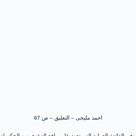
احمد مليجى – التعليق – ص 67
وهى الفائدة العملية التى تعود على رافع الدعوى من الحكم له