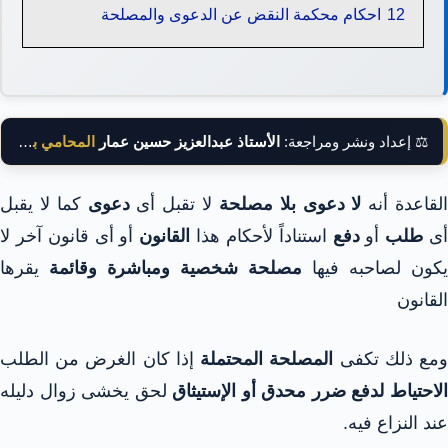
12
احكام محكمة النقض عن الدعوى والمصلحة
⚖️ إعداد ونشر ومراجعة:
الأستاذ عبدالعزيز حسين عمار
المحامي بالنقض
لقاعدة أنه
لا دعوى بلا مصلحة
لا تقبل أى
دعوى
كما لا يقبل
ى
طلب
أو
دفع
استناداً لأحكام هذا
القانون
أو أى قانون آخر لا
يكون لصاحبه فيها
مصلحة شخصية ومباشرة وقائمة
يقرها
القانون
مع ذلك تكفى
المصلحة المحتملة
إذا كان الغرض من الطلب
لاحتياط لدفع ضرر محدق أو الإستيثاق
لحق يخشى زوال دليله
عند النزاع فيه.