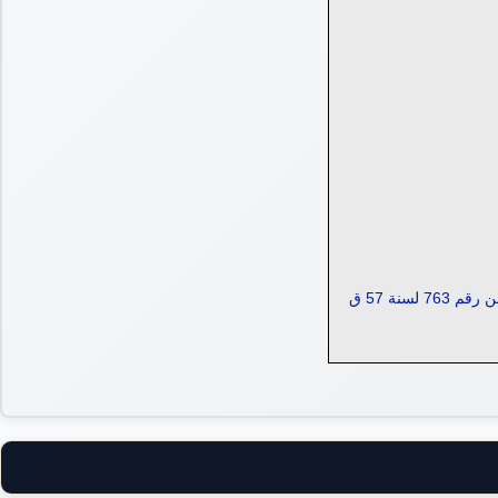
نة 57 ق