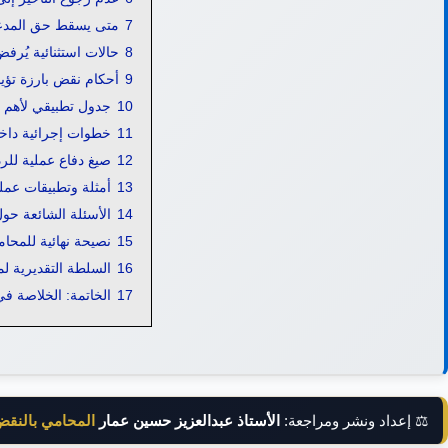
7
متى يسقط حق المدعى
8
حالات استثنائية يُرفض
9
أحكام نقض بارزة تؤي
10
جدول تطبيقي لأهم أ
11
خطوات إجرائية داخ
12
صيغ دفاع عملية للر
13
أمثلة وتطبيقات عمل
14
الأسئلة الشائعة حو
15
نصيحة نهائية للمحام
16
السلطة التقديرية لمحك
17
الخاتمة: الخلاصة 
⚖️ إعداد ونشر ومراجعة:
الأستاذ عبدالعزيز حسين عمار
المحامي بالنق