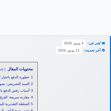
📅 نُشر في:
4 يونيو، 2026
🔄 آخر تحديث:
12 يونيو، 2026
محتويات المقال
إخف
1
خطورة الدفع باعتبار 
2
السند التشريعي: نصو
3
أسباب رفض الدفع باع
4
مقارنة سريعة: الفرق
5
السلطة التقديرية للم
6
عدم رجوع التأخير إل