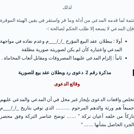
لذلك
تتمة لما قدمه المدعي من أدلة وما قر واستقر في يقين الهيئة الموقرة
فإن المدعي لا يسعه إلا طلب الحكم لصالحة :-
أولا : ببطلان عقد البيع المؤرخ _/_/___م وعدم نفاذه في مواجهة
المدعي واعتباره كأن لم يكن لصوريته صورية مطلقة
ثانياً : إلزام المدعي عليهما المصروفات ومقابل أتعاب المحاماة .
مذكرة رقم 2 دعوى رد وبطلان عقد بيع للصورية
وقائع الدعوى
تخلص واقعات الدعوى بإيجاز غير مخل في أن المدعي والمدعي عليهم
جميعاً هم ورثة والدهم المرحوم ……… الذي توفي بتاريخ _/_/___م
تاركاً من خلفه أعيان تركة ” …… توضح عناصر التركة وفق محضر
الجرد الحاصل بشأنها …… “