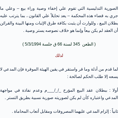
الصورية التدليسية التي تقوم علي إخفاء وصية وراء بيع – وعلي ما
جري به قضاء هذه المحكمة – يعد تحايلاً علي القانون ، بما يترتب عليه
بطلان البيع ، وللوارث أن يثبت بكافة طرق الإثبات ومنها البينة والقرائن
أن العقد لم يكن بيعاً وإنما هو خلاف نصوصه يستر وصية .
( الطعن 345 لسنة 66 ق جلسة 5/3/1994 )
لذلك
لما قدم من أدلة وما قر واستقر في يقين الهيئة الموقرة فإن المدعي لا
يسعه إلا طلب الحكم لصالحة :
أولا : ببطلان عقد البيع المؤرخ _/_/___م وعدم نفاذة في مواجهة
المدعي واعتباره كأن لم يكن لصوريته صورية نسبية بطريق التستر .
ثانياً : إلزام المدعي عليهما المصروفات ومقابل أتعاب المحاماة .