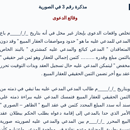
مذكرة رقم 3 في الصورية
وقائع الدعوى
تخلص واقعات الدعوى بإيجاز غير مخل في أنه بتاريخ _/_/____م باع
المدعي للمدعي عليه ما هو ” حدود ومواصفات العقار المبيع ” وقد دون
المتعاقدان ” المدعي كبائع والمدعي عليه كمشتري ” بالبند الخاص
بالثمن مبلغ وقدره ……… كثمن إجمالي للعقار وهو ثمن غير حقيقي ”
مخفض ” ليتمكن المدعي عليه حال تسجيل العقد وبذات التوقيت تحرر
عقد بيع أخر تضمن الثمن الحقيقي للعقار المبيع .
وبتاريخ _/_/____م طالب المدعي المدعي عليه بما تبقي في ذمته من
الثمن الحقيقي للعقار المبيع فتمسك المدعي عليه ببراءة ذمته علي
سند أنه سدد المبلغ المحدد كثمن في عقد البيع ” الظاهر – الصوري ”
الأمر الذي حدا بالمدعي إلى إقامة دعواه بطلب الحكم ببطلان عقد
البيع المحرر _/_/___م بين المدعي والمدعي عليه لصوريته صورية
نسبية بطريق المضادة وعدم نفاذة في مواجهة المدعي واعتباره كأن