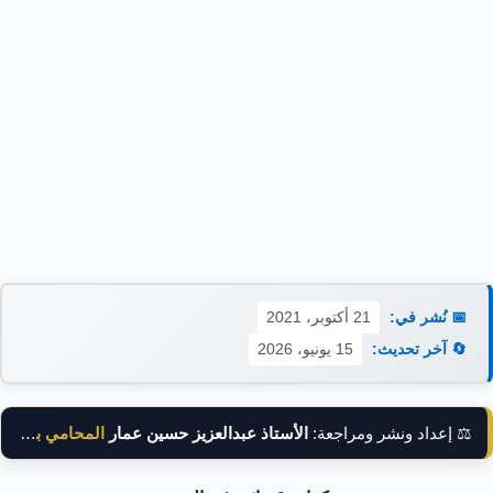
📅 نُشر في:
21 أكتوبر، 2021
🔄 آخر تحديث:
15 يونيو، 2026
⚖️ إعداد ونشر ومراجعة:
الأستاذ عبدالعزيز حسين عمار
المحامي بالنقض