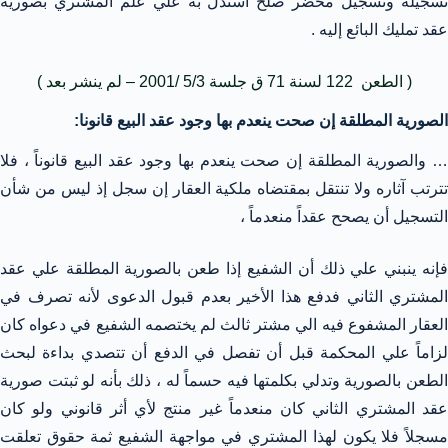
تسجيله وتسجيل محضر صلح استدل به علي علم المشتري بصورية
عقد تمليك البائع إليه .
( الطعن 122 لسنة 71 ق جلسة 5/3 /2001 – لم ينشر بعد )
الصورية المطلقة إن صحت ينعدم بها وجود عقد البيع قانونا:
… والصورية المطلقة إن صحت ينعدم بها وجود عقد البيع قانوناً ، فلا
تترتب آثاره ولا تنتقل بمقتضاه ملكية العقار إن سجل إذ ليس من شأن
التسجيل أن يصحح عقداً منعدماً ،
فإنه ينبني علي ذلك أن الشفيع إذا طعن بالصورية المطلقة علي عقد
المشتري الثاني فدفع هذا الأخير بعدم قبول الدعوى لأنه تصرف في
العقار المشفوع فيه الي مشتر ثالث لم يختصمه الشفيع في دعواه كان
لزاماً علي المحكمة قبل أن تفصل في الدفع أن تتصدي بداءة لبحث
الطعن بالصورية وتدلي بكلمتها فيه حسماً له ، ذلك بأنه لو ثبتت صورية
عقد المشتري الثاني كان منعدماً غير منتج لأي أثر قانوني ولو كان
مسجلاً فلا يكون لهذا المشتري في مواجهة الشفيع ثمة حقوق تعلقت