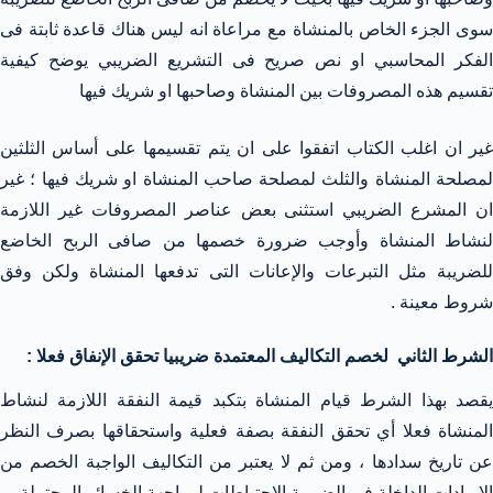
سوى الجزء الخاص بالمنشاة مع مراعاة انه ليس هناك قاعدة ثابتة فى
الفكر المحاسبي او نص صريح فى التشريع الضريبي يوضح كيفية
تقسيم هذه المصروفات بين المنشاة وصاحبها او شريك فيها
غير ان اغلب الكتاب اتفقوا على ان يتم تقسيمها على أساس الثلثين
لمصلحة المنشاة والثلث لمصلحة صاحب المنشاة او شريك فيها ؛ غير
ان المشرع الضريبي استثنى بعض عناصر المصروفات غير اللازمة
لنشاط المنشاة وأوجب ضرورة خصمها من صافى الربح الخاضع
للضريبة مثل التبرعات والإعانات التى تدفعها المنشاة ولكن وفق
شروط معينة .
الشرط الثاني لخصم التكاليف المعتمدة ضريبيا تحقق الإنفاق فعلا :
يقصد بهذا الشرط قيام المنشاة بتكبد قيمة النفقة اللازمة لنشاط
المنشاة فعلا أي تحقق النفقة بصفة فعلية واستحقاقها بصرف النظر
عن تاريخ سدادها ، ومن ثم لا يعتبر من التكاليف الواجبة الخصم من
الإيرادات الداخلة فى الضريبة الاحتياطات لمواجهة الخسائر المحتملة .