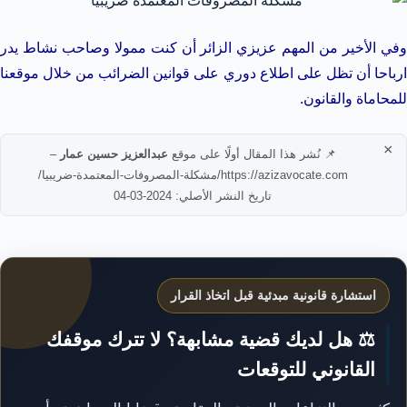
وفي الأخير من المهم عزيزي الزائر أن كنت ممولا وصاحب نشاط يدر
ارباحا أن تظل على اطلاع دوري على قوانين الضرائب من خلال موقعنا
للمحاماة والقانون.
×
📌 نُشر هذا المقال أولًا على موقع
عبدالعزيز حسين عمار
–
https://azizavocate.com/مشكلة-المصروفات-المعتمدة-ضريبيا/
تاريخ النشر الأصلي: 2024-03-04
استشارة قانونية مبدئية قبل اتخاذ القرار
⚖️ هل لديك قضية مشابهة؟ لا تترك موقفك
القانوني للتوقعات