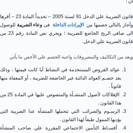
أن :
قانون الضريبة علي الدخل 91 لسنة 2005 – تحديداً المادة 23 – أقرها
أجاز بالتالي خصمها من
الإيرادات الداخلة
فى
وعاء الضريبة
للوصول
الى صافى الربح الخاضع للضريبة ؛ ويجري نص المادة رقم 23 من
قانون الضريبة علي الدخل.
ويعد من التكاليف والمصروفات واجبة الخصم علي الأخص ما يأتي
عوائد القروض المستخدمة في النشاط أيا كانت قيمتها ، وذلك
بعد خصـم العوائد الدائنة غير الخاضعة للضريبة ، أو المعفاة منها
قانوناً .
الإهلاكات لأصول المنشـأة والمنصوص عليها في المادة 25 من
هذا القانون .
الرسـوم والضرائب التي تتحملها المنشأة عدا الضريبة التي
يؤديها الممول طبقاً لهذا القانون .
أقسـاط التأمين الاجتماعي المقررة علي صاحب المنشأة