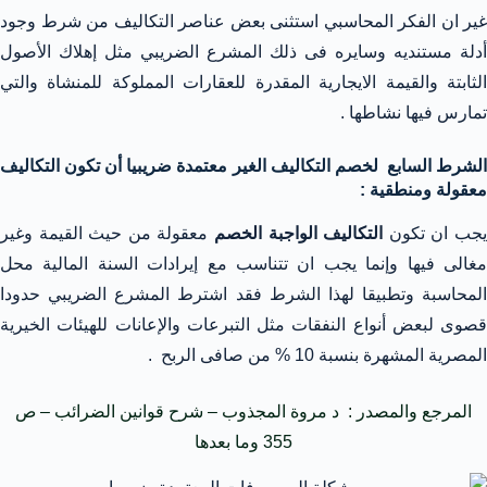
غير ان الفكر المحاسبي استثنى بعض عناصر التكاليف من شرط وجود
أدلة مستنديه وسايره فى ذلك المشرع الضريبي مثل إهلاك الأصول
الثابتة والقيمة الايجارية المقدرة للعقارات المملوكة للمنشاة والتي
تمارس فيها نشاطها .
الشرط السابع لخصم التكاليف الغير معتمدة ضريبيا أن تكون التكاليف
معقولة ومنطقية :
جب ان تكون
التكاليف الواجبة الخصم
معقولة من حيث القيمة وغير
مغالى فيها وإنما يجب ان تتناسب مع إيرادات السنة المالية محل
المحاسبة وتطبيقا لهذا الشرط فقد اشترط المشرع الضريبي حدودا
قصوى لبعض أنواع النفقات مثل التبرعات والإعانات للهيئات الخيرية
المصرية المشهرة بنسبة 10 % من صافى الربح .
المرجع والمصدر : د مروة المجذوب – شرح قوانين الضرائب – ص
355 وما بعدها