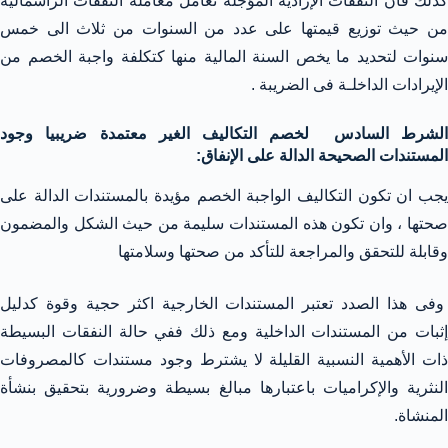
كذلك فان النفقات الإرادية المؤجلة تعامل معاملة النفقات الرأسمالية
من حيث توزيع قيمتها على عدد من السنوات من ثلاث الى خمس
سنوات لتحديد ما يخص السنة المالية منها كتكلفة واجبة الخصم من
الإيرادات الداخلـة فى الضريبة .
الشرط السادس لخصم التكاليف الغير معتمدة ضريبيا وجود
المستندات الصحيحة الدالة على الإنفاق:
يجب ان تكون التكاليف الواجبة الخصم مؤيدة بالمستندات الدالة على
صحتها ، وان تكون هذه المستندات سليمة من حيث الشكل والمضمون
وقابلة للتحقق والمراجعة للتأكد من صحتها وسلامتها
وفى هذا الصدد تعتبر المستندات الخارجية اكثر حجية وقوة كدليل
إثبات من المستندات الداخلية ومع ذلك ففي حالة النفقات البسيطة
ذات الأهمية النسبية القليلة لا يشترط وجود مستندات كالمصروفات
النثرية والإكراميات باعتبارها مبالغ بسيطة وضرورية بتحقيق بنشأة
المنشاة.