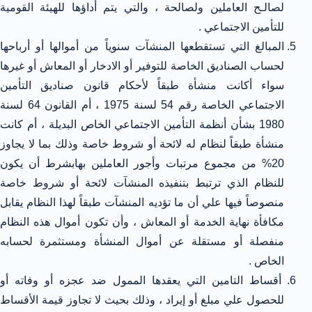
لصالـح العاملين ولصالحة ، والتي يتم أداؤها للهيئة القومية
للتأمين الاجتماعي .
المبالغ التي تستقطعها المنشآت سنوياً من أموالها أو أرباحها
لحساب الصناديق الخاصة للتوفير أو الادخار أو المعاش أو غيرها
سواء أكانت منشأة طبقاً لأحكام قانون صناديق التأمين
الاجتماعي الخاصة رقم 54 لسنة 1975 ، أم القانون 64 لسنة
1980 بشأن أنظمة التأمين الاجتماعي الخاص البديلة ، أم كانت
منشأة طبقاً لنظام له لائحة أو شروط خاصة وذلك بما لا يجاوز
20% من مجموع مرتبات وأجور العاملين بهابشرط أن يكون
للنظام الذي ترتبط بتنفيذه المنشآت لائحة أو شروط خاصة
منصوصاً فيها علي أن ما تؤديه المنشآت طبقاً لهذا النظام يقابل
مكافأة نهاية الخدمة أو المعاش ، وأن تكون أموال هذه النظام
منفصلة أو مستقلة عن أموال المنشأة ومستثمرة لحسابه
الخاص .
أقساط التامين التي يعقدها الممول ضد عجزه أو وفاته أو
للحصول علي مبلغ أو إيراد ، وذلك بحيث لا تجاوز قيمة الأقساط