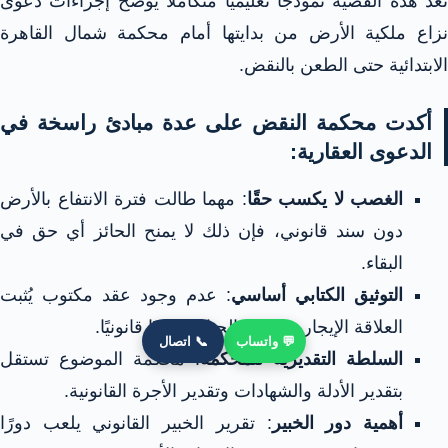
تُعد هذه القضية نموذجًا تعليميًا متكاملًا يوضح إجراءات دعوى
نزاع ملكية الأرض من بدايتها أمام محكمة شمال القاهرة
الابتدائية حتى الطعن بالنقض.
أكدت محكمة النقض على عدة مبادئ راسخة في
الدعوى العقارية:
الغصب لا يكسب حقًا
: مهما طالت فترة الانتفاع بالأرض
دون سند قانوني، فإن ذلك لا يمنح الحائز أي حق في
البقاء.
التوثيق الكتابي أساسي
: عدم وجود عقد مكتوب يُثبت
العلاقة الإيجارية يجعل الحيازة غصبًا قانونيًا.
💬 واتساب
📞 اتصال
السلطة التقديرية للمحكمة
: محكمة الموضوع تستقل
بتقدير الأدلة والشهادات وتقدير الأجرة القانونية.
أهمية دور الخبير
: تقرير الخبير القانوني يلعب دورًا