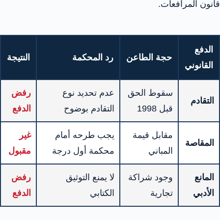
قانون المرافعات.
الدفع
حجة الطاعن
رد المحكمة
النتيجة
القانوني
سقوط الحق
عدم تحديد نوع
رفض
التقادم
قبل 1998
التقادم بوضوح
الدفع
مقابل قيمة
يجب طرحه أمام
غير
المقاصة
المباني
محكمة أول درجة
مقبول
المانع
وجود شراكة
لا يمنع التوثيق
رفض
الأدبي
تجارية
الكتابي
الدفع