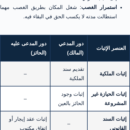
استمرار الغصب
: شغل المكان بطريق الغصب مهما
استطالت مدته لا يكسب الحق في البقاء فيه.
دور المدعي
دور المدعى عليه
العنصر الإثبات
(المالك)
(الحائز)
تقديم سند
إثبات الملكية
–
الملكية
إثبات الحيازة غير
إثبات وجود
–
المشروعة
الحائز بالعين
إثبات السند
إثبات عقد إيجار أو
–
القانوني
اتفاق مكتوب