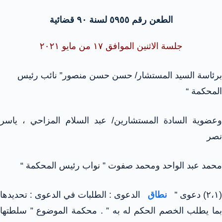
الطعن رقم ٥٩٥٥ لسنة ٩٠ قضائية
جلسة الاثنين الموافق ١٧ من مايو ٢٠٢١
برئاسة السيد المستشار/ حسن حسن منصور” نائب رئيس
المحكمة “
وعضوية السادة المستشارين/ عبد السلام المزاحي ، ياسر
نصر
محمد عبد الواحد ومحمد صفوت ” نواب رئيس المحكمة “
(٢،١) دعوى ”
نطاق
الدعوى : الطلبات في الدعوى : تحديدها
بما يطلب الخصم الحكم له به ” . محكمة الموضوع ” سلطتها