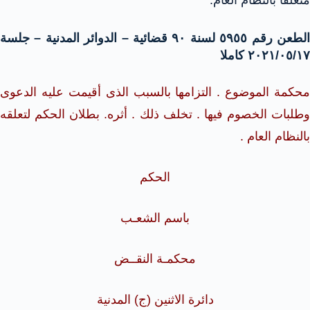
متعلقاً بالنظام العام.
الطعن رقم ٥٩٥٥ لسنة ٩٠ قضائية – الدوائر المدنية – جلسة
٢٠٢١/٠٥/١٧ كاملا
محكمة الموضوع . التزامها بالسبب الذى أقيمت عليه الدعوى
وطلبات الخصوم فيها . تخلف ذلك . أثره. بطلان الحكم لتعلقه
بالنظام العام .
الحكم
باسم الشعـب
محكمـة النقــض
دائرة الاثنين (ج) المدنية