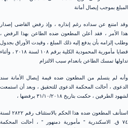
المبلغ بموجب إيصال أمانة
وقد امتنع عن سداده رغم إنذاره ، وإذ رفض القاضى إصدار
هذا الأمر ، فقد أعلن المطعون ضده الطاعن بهذا الرفض ،
وطلب إلزامه بأن يدفع إليه ذلك المبلغ ، وقيدت الأوراق بجدول
قضايا مأمورية المحمودية الكلية برقم ١٠٨ لسنة ٢٠١٨ ، وأثناء
تداولها تمسك الطاعن بانعدام سبب الالتزام
وأنه لم يتسلم من المطعون ضده قيمة إيصال الأمانة سند
الدعوى ، أحالت المحكمة الدعوى للتحقيق ، وبعد أن استمعت
لشهود الطرفين ، حكمت بتاريخ ٣١/١٠/٢٠١٨ برفضها ،
استأنف المطعون ضده هذا الحكم بالاستئناف رقم ٢٨٢٢ لسنة
٧٤ ق. الاسكندرية ” مأمورية دمنهور ” ، أحالت المحكمة