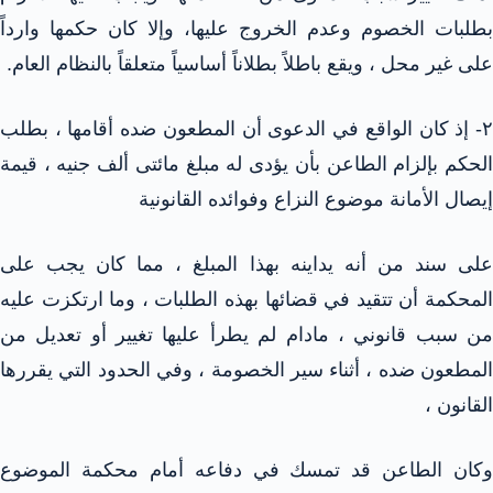
بطلبات الخصوم وعدم الخروج عليها، وإلا كان حكمها وارداً
على غير محل ، ويقع باطلاً بطلاناً أساسياً متعلقاً بالنظام العام.
٢- إذ كان الواقع في الدعوى أن المطعون ضده أقامها ، بطلب
الحكم بإلزام الطاعن بأن يؤدى له مبلغ مائتى ألف جنيه ، قيمة
إيصال الأمانة موضوع النزاع وفوائده القانونية
على سند من أنه يداينه بهذا المبلغ ، مما كان يجب على
المحكمة أن تتقيد في قضائها بهذه الطلبات ، وما ارتكزت عليه
من سبب قانوني ، مادام لم يطرأ عليها تغيير أو تعديل من
المطعون ضده ، أثناء سير الخصومة ، وفي الحدود التي يقررها
القانون ،
وكان الطاعن قد تمسك في دفاعه أمام محكمة الموضوع