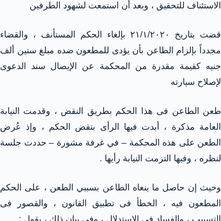
الاستئناف للتحقيق ، وبعد أن استمعت لشهود الطرفين
قضت بتاريخ ٢١/١/٢٠٢٠ بإلغاء الحكم المستأنف ، والقضاء
مجدداً بإلزام الطاعن بأن يؤدى للمطعون ضده مبلغ ستين ألف
جنيه كقيمة مقدرة من المحكمة عن الإيصال سند الدعوى
لإصلاح سيارته
طعن الطاعن فى هذا الحكم بطريق النقض ، وقدمت النيابة
العامة مذكرة ، أبدت فيها الرأى بنقض الحكم ، وإذ عُرض
الطعن على هذه المحكمة – في غرفة مشورة – حددت جلسة
لنظره ، وفيها التزمت النيابة رأيها .
وحيث إن حاصل ما ينعاه الطاعن بسببي الطعن ، على الحكم
المطعون فيه ، الخطأ فى تطبيق القانون ، والقصور فى
التسبيب ، والفساد فى الاستدلال ، وفى بيان ذلك ، يقول :