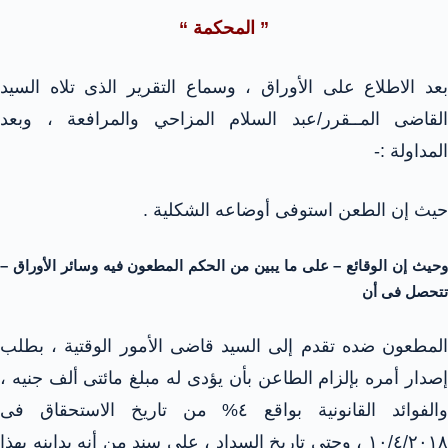
” المحكمة “
بعد الاطلاع على الأوراق ، وسماع التقرير الذى تلاه السيد
القاضى المــقرر/عبد السلام المزاحي والمرافعة ، وبعد
المداولة :-
حيث إن الطعن استوفى أوضاعه الشكلية .
وحيث إن الوقائع – على ما يبين من الحكم المطعون فيه وسائر الأوراق –
تتحصل فى أن
المطعون ضده تقدم إلى السيد قاضى الأمور الوقتية ، بطلب
إصدار أمره بإلزام الطاعن بأن يؤدى له مبلغ مائتى ألف جنيه ،
والفوائد القانونية بواقع ٤% من تاريخ الاستحقاق فى
١٠/٤/٢٠١٨ ، وحتى تاريخ السداد ، على سند من أنه يداينه بهذا