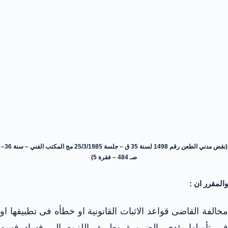
(نقض مدني الطعن رقم 1498 لسنة 35 ق – جلسة 25/3/1985 مج المكتب الفني – سنة 36–
صـ 484 – فقرة 5)
والمقرر ان :
مخالفة القاضى قواعد الاثبات القانونية او خطأه فى تطبيقها او
فى تأويلها يؤدى بالضرورة وطريق اللزوم الى فساد فهمه