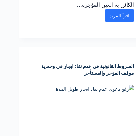
الكائن به العين المؤجرة.…
اقرأ المزيد
النزاع
علي
قيمة
الايجار:
الزيادة
في
الشروط القانونية في عدم نفاذ ايجار في وحماية
الايجار
موقف المؤجر والمستأجر
القديم