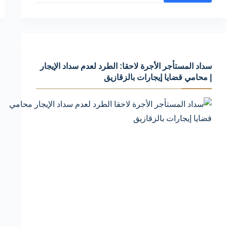
تقبل
المحكمة
دفوع
دعوى
سداد المستأجر الأجرة لاحقا: الطرد لعدم سداد الإيجار
الإخلاء
| محامي قضايا إيجارات بالزقازيق
ايجار
وما
الأخطاء
التي
يجب
تجنبها