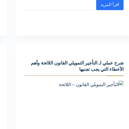
اقرأ المزيد
الإجراءات
القانونية
السليمة
في
التأجير
من
الباطن
دون
شرح عملي لـ التأجير التمويلي القانون اللائحة وأهم
الأخطاء التي يجب تجنبها
لحماية
موقفك