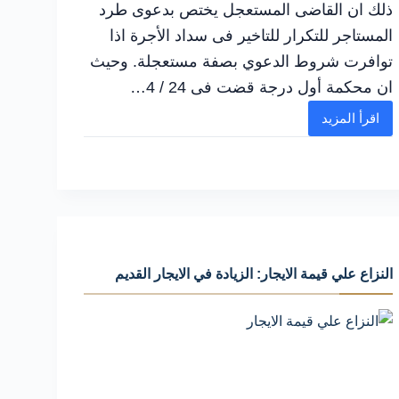
ذلك ان القاضى المستعجل يختص بدعوى طرد
المستاجر للتكرار للتاخير فى سداد الأجرة اذا
توافرت شروط الدعوي بصفة مستعجلة. وحيث
ان محكمة أول درجة قضت فى 24 / 4…
اقرأ المزيد
شرح
عملي
لـ
اختصاص
القاضى
المستعجل
بطرد
النزاع علي قيمة الايجار: الزيادة في الايجار القديم
وأهم
الأخطاء
التي
يجب
تجنبها