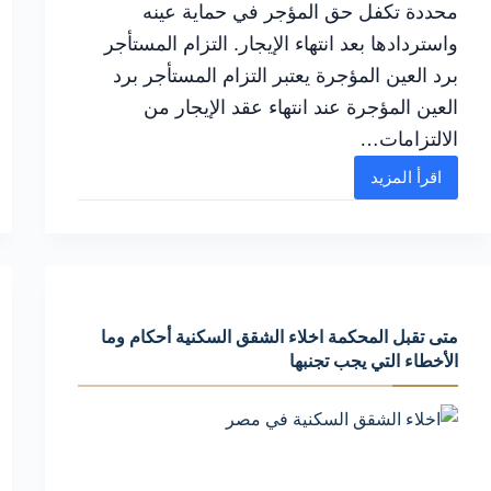
محددة تكفل حق المؤجر في حماية عينه
واستردادها بعد انتهاء الإيجار. التزام المستأجر
برد العين المؤجرة يعتبر التزام المستأجر برد
العين المؤجرة عند انتهاء عقد الإيجار من
الالتزامات…
اقرأ المزيد
التزام
المستأجر
باعادة
العين
للمؤجر
متى تقبل المحكمة اخلاء الشقق السكنية أحكام وما
وردها
الأخطاء التي يجب تجنبها
في
القانون
المدني