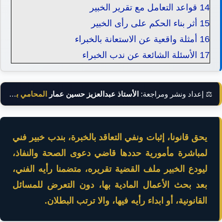
14
قواعد التعامل مع تقرير الخبير
15
أثر بناء الحكم على رأى الخبير
16
أمثلة واقعية عن الاستعانة بالخبراء
17
الأسئلة الشائعة عن ندب الخبراء
⚖️ إعداد ونشر ومراجعة:
الأستاذ عبدالعزيز حسين عمار
المحامي بالنقض
يحق قانونا، إثبات ونفي التعاقد بالخبرة، بندب خبير فني
لمباشرة مأمورية حددها قاضي دعوى الصحة والنفاذ،
ليودع الخبير ملف القضية تقريره، متضمنا رأيه الفني،
بعد بحث الأعمال المادية بها، دون التعرض للمسائل
القانونية، أو ابداء رأيه فيها، والا ترتب البطلان.