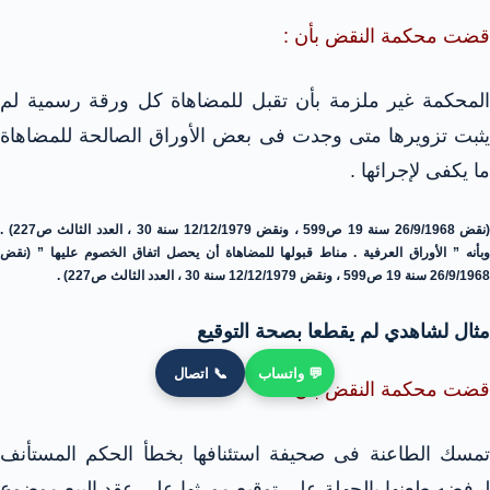
قضت محكمة النقض بأن :
المحكمة غير ملزمة بأن تقبل للمضاهاة كل ورقة رسمية لم
يثبت تزويرها متى وجدت فى بعض الأوراق الصالحة للمضاهاة
ما يكفى لإجرائها .
(نقض 26/9/1968 سنة 19 ص599 ، ونقض 12/12/1979 سنة 30 ، العدد الثالث ص227) .
وبأنه ” الأوراق العرفية . مناط قبولها للمضاهاة أن يحصل اتفاق الخصوم عليها ” (نقض
26/9/1968 سنة 19 ص599 ، ونقض 12/12/1979 سنة 30 ، العدد الثالث ص227) .
مثال لشاهدي لم يقطعا بصحة التوقيع
💬 واتساب
📞 اتصال
قضت محكمة النقض بأن :
تمسك الطاعنة فى صحيفة استئنافها بخطأ الحكم المستأنف
لرفضه طعنها بالجهلة على توقيع مورثها على عقد البيع موضوع