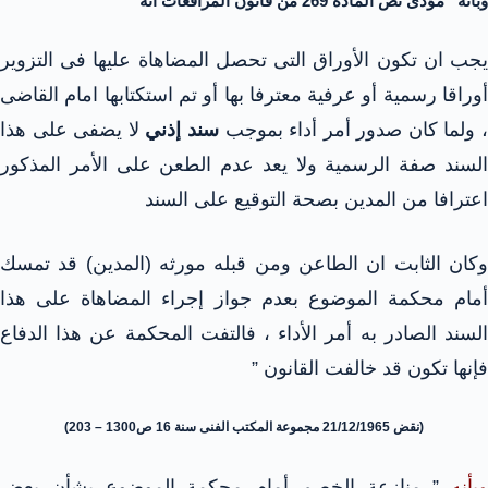
وبأنه “مؤدى نص المادة 269 من قانون المرافعات أنه
يجب ان تكون الأوراق التى تحصل المضاهاة عليها فى التزوير
أوراقا رسمية أو عرفية معترفا بها أو تم استكتابها امام القاضى
 ولما كان صدور أمر أداء بموجب
سند إذني
لا يضفى على هذا
السند صفة الرسمية ولا يعد عدم الطعن على الأمر المذكور
اعترافا من المدين بصحة التوقيع على السند
وكان الثابت ان الطاعن ومن قبله مورثه (المدين) قد تمسك
أمام محكمة الموضوع بعدم جواز إجراء المضاهاة على هذا
السند الصادر به أمر الأداء ، فالتفت المحكمة عن هذا الدفاع
فإنها تكون قد خالفت القانون ”
(نقض 21/12/1965 مجموعة المكتب الفنى سنة 16 ص1300 – 203)
وبأنه
” منازعة الخصم أمام محكمة الموضوع بشأن بعض