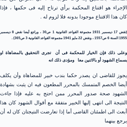
الإجراء هو اقتناع المحكمة برأي ترتاح إليه فى حكمها ، فإذا
كان هذا الاقتناع موجودا بدونه فلا لزوم له .
(نقض 17 ديسمبر 1931 مجموعة القواعد القانونية 1 ص30 ، وراجع أيضا نقض 8 ديسمبر
1955 السنة 6 ص1557 ، ونقض 22 مايو 1941 مجموعة القواعد القانونية 3 ص365) .
وعلى ذلك فإن الخيار للمحكمة فى أن تجرى التحقيق بالمضاهاة او
بسماع الشهود أو بالاثنين معا ومؤدى ذلك انه
يجوز للقاضى ان يصدر حكما بندب خبير للمضاهاة وأن يكلف
أيضا الخصم المتمسك بالمحرر المطعون فيه ان يثبت بشهادة
الشهود صحة صدور المحرر ممن احتج به عليه فإذا جاءت
النتيجة الى انتهى إليها الخبير متفقة مع أقوال الشهود كان هذا
أبعث الى اطمئنان القاضى أما إذا تعارضت النتيجتان كان له أن
يرجع بينهما