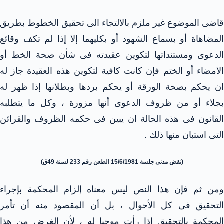
قاضى الموضوع غير ملزم بالالتجاء الى تحقيق الخطوط بطريق
المضاهاة أو بسماع الشهود أو بكليهما إلا إذا لم تكف وقائع
الدعوى ومستنداتها لتكوين عقيدته فى شأن صحة الخط أو
الامضاء أو الختم فإن كانت كافية لتكوين هذه العقيدة جاز له
ان يحكم بصحة الورقة أو يحكم بردها وبطلانها إذا ظهر له
بجلاء أو من ظروف الدعوى أنها مزورة ، وكل ما يتطلبه
القانون فى هذه الحالة ان يبين فى حكمه الظروف والقرائن
التى استبان منها ذلك .
(نقض مدنى جلسة 15/6/1981 الطعن رقم 233 لسنة 49ق)
ومن ثم فإن هذا النص ليس معناه إلزام المحكمة بإجراء
التحقيق فى كل الأحوال ، بل أن المقصود منه أن تأمر
المحكمة بالتحقيق إذا رأت موجبا له ، لأن الغرض من هذا