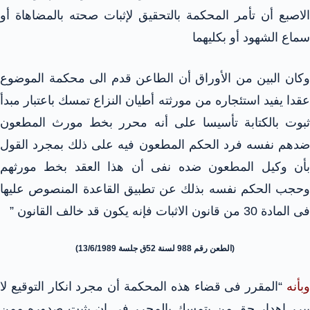
الاصبع أن تأمر المحكمة بالتحقيق لإثبات صحته بالمضاهاة أو
سماع الشهود أو بكليهما
وكان البين من الأوراق أن الطاعن قدم الى محكمة الموضوع
عقدا يفيد استئجاره من مورثته أطيان النزاع تمسك باعتبار مبدأ
ثبوت بالكتابة تأسيسا على أنه محرر بخط مورث المطعون
ضدهم نفسه فرد الحكم المطعون فيه على ذلك بمجرد القول
بأن وكيل المطعون ضده نفى أن هذا العقد بخط مورثهم
وحجب الحكم نفسه بذلك عن تطبيق القاعدة المنصوص عليها
فى المادة 30 من قانون الاثبات فإنه يكون قد خالف القانون ”
(الطعن رقم 988 لسنة 52ق جلسة 13/6/1989)
وبأنه
“المقرر فى قضاء هذه المحكمة أن مجرد انكار التوقيع لا
يبرر إهدار حق من يتمسك بالمحرر فى ان يثبت صدوره ممن