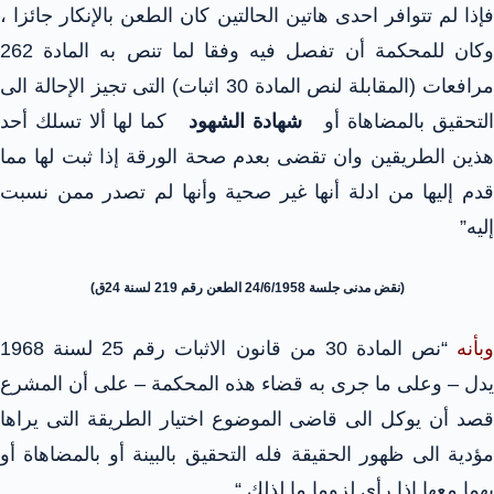
فإذا لم تتوافر احدى هاتين الحالتين كان الطعن بالإنكار جائزا ،
وكان للمحكمة أن تفصل فيه وفقا لما تنص به المادة 262
مرافعات (المقابلة لنص المادة 30 اثبات) التى تجيز الإحالة الى
لتحقيق بالمضاهاة أو
شهادة الشهود
كما لها ألا تسلك أحد
هذين الطريقين وان تقضى بعدم صحة الورقة إذا ثبت لها مما
قدم إليها من ادلة أنها غير صحية وأنها لم تصدر ممن نسبت
إليه”
(نقض مدنى جلسة 24/6/1958 الطعن رقم 219 لسنة 24ق)
بأنه
“نص المادة 30 من قانون الاثبات رقم 25 لسنة 1968
يدل – وعلى ما جرى به قضاء هذه المحكمة – على أن المشرع
قصد أن يوكل الى قاضى الموضوع اختيار الطريقة التى يراها
مؤدية الى ظهور الحقيقة فله التحقيق بالبينة أو بالمضاهاة أو
بهما معها إذا رأى لزوما ما لذلك “