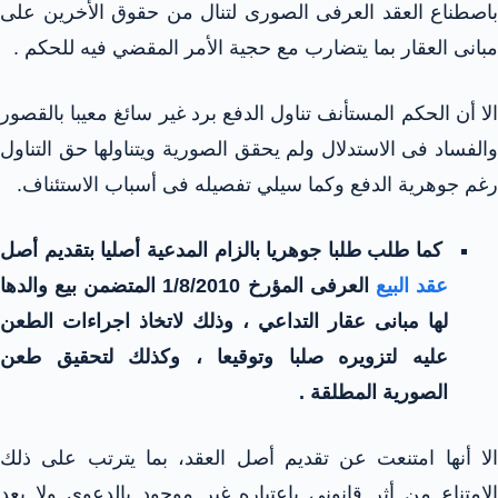
باصطناع العقد العرفى الصورى لتنال من حقوق الأخرين على
مبانى العقار بما يتضارب مع حجية الأمر المقضي فيه للحكم .
الا أن الحكم المستأنف تناول الدفع برد غير سائغ معيبا بالقصور
والفساد فى الاستدلال ولم يحقق الصورية ويتناولها حق التناول
رغم جوهرية الدفع وكما سيلي تفصيله فى أسباب الاستئناف.
كما طلب طلبا جوهريا بالزام المدعية أصليا بتقديم أصل
عقد البيع
العرفى المؤرخ 1/8/2010 المتضمن بيع والدها
لها مبانى عقار التداعي ، وذلك لاتخاذ اجراءات الطعن
عليه لتزويره صلبا وتوقيعا ، وكذلك لتحقيق طعن
الصورية المطلقة .
الا أنها امتنعت عن تقديم أصل العقد، بما يترتب على ذلك
الامتناع من أثر قانوني باعتباره غير موجود بالدعوى ولا يعد