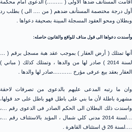
أقامت المستأنف ضدها الأولى ( ………) الدعوى امام محكمة
أول درجة مختصمة المستأنف ضدهم ( من …. الى ) بطلب رد
وبطلان ومحو العقود المسجلة المبينة بصحيفة دعواها .
وأسندت دعواها الى قول مناف للواقع والقانون حاصله:
أنها تمتلك ( أرض العقار ) بموجب عقد هبة مسجل برقم ( …
لسنة 2014 ) صادر لها من والدها ، وتمتلك كذلك ( مباني )
العقار بعقد بيع عرفى مؤرخ ………..صادر لها والدها .
وان ما رتبه المدعى عليهم بالدعوى من تصرفات لاحقة
مشهرة باطلة لأن ما بني على باطل فهو باطل على حد قولها،
واسندت ذلك البطلان الى الحكم الصادر فى الدعوى رقم …،
…لسنة 2014 مدنى كلي شمال ، المؤيد بالاستئناف رقم …،
….لسنة 26 ق استئناف القاهرة .