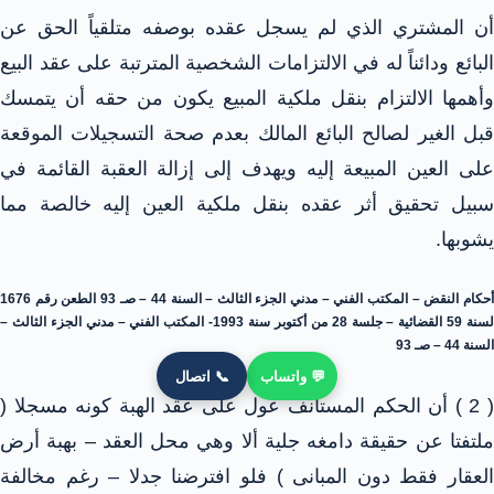
أن المشتري الذي لم يسجل عقده بوصفه متلقياً الحق عن
البائع ودائناً له في الالتزامات الشخصية المترتبة على عقد البيع
وأهمها الالتزام بنقل ملكية المبيع يكون من حقه أن يتمسك
قبل الغير لصالح البائع المالك بعدم صحة التسجيلات الموقعة
على العين المبيعة إليه ويهدف إلى إزالة العقبة القائمة في
سبيل تحقيق أثر عقده بنقل ملكية العين إليه خالصة مما
يشوبها.
أحكام النقض – المكتب الفني – مدني الجزء الثالث – السنة 44 – صـ 93 الطعن رقم 1676
لسنة 59 القضائية – جلسة 28 من أكتوبر سنة 1993- المكتب الفني – مدني الجزء الثالث –
السنة 44 – صـ 93
💬 واتساب
📞 اتصال
( 2 ) أن الحكم المستأنف عول على عقد الهبة كونه مسجلا (
ملتفتا عن حقيقة دامغه جلية ألا وهي محل العقد – بهبة أرض
العقار فقط دون المبانى ) فلو افترضنا جدلا – رغم مخالفة