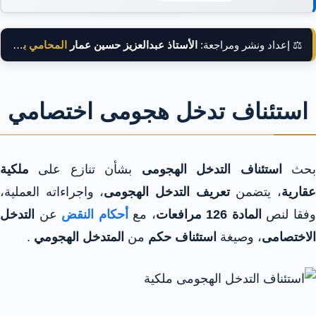
⚖️ إعداد ونشر ومراجعة:
الأستاذ عبدالعزيز حسين عمار
المحامي بالنقض
استئناف تدخل هجومى اختصامي
حث
استئناف التدخل الهجومى
بشأن تنازع على
ملكية
قارية
، يتضمن
تعريف التدخل الهجومى
، واجراءاته العملية،
فقا لنص
المادة 126 مرافعات
، مع
أحكام النقض
عن
التدخل
الاختصامى
، وصيغة
استئناف
حكم
من
المتدخل الهجومي
.