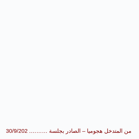
من المتدخل هجوميا – الصادر بجلسة ………. 30/9/202