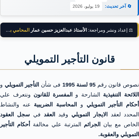
🔄 آخر تحديث:
19 يوليو، 2026
⚖️ إعداد ونشر ومراجعة:
الأستاذ عبدالعزيز حسين عمار
المحامي بالنقض
قانون التأجير التمويلي
صوص قانون رقم
95 لسنة 1995
فى شأن
التأجير التمويلي
و
للائحة التنفيذية
الشارحة و
المفسرة للقانون
ونتعرف علي
حكام التأجير التمويلي
و
المحاسبة الضريبية
عنه والنشاط
المحدد لعقد
الايجار التمويلي
وقيد
العقد
في
سجل العقود
الخاص مع بيان
الجرائم
المترتبة علي مخالفة
أحكام التأجير
التمويلي والعقوبة.