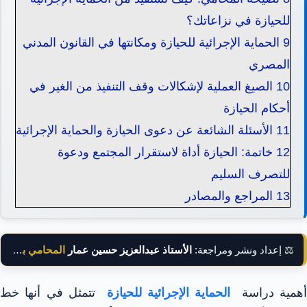
للحيازة في نزاعاتك؟
9
الحماية الإجرائية للحيازة ومكانتها في القانون المدني
المصري
10
الصيغ العملية لإشكالات وقف التنفيذ من الغير في
أحكام الحيازة
11
الأسئلة الشائعة عن دعوى الحيازة والحماية الإجرائية
12
خاتمة: الحيازة أداة لاستقرار المجتمع ودعوة
للتصرف السليم
13
المراجع والمصادر
⚖️ إعداد ونشر ومراجعة:
الأستاذ عبدالعزيز حسين عمار
المحامي بالنقض
همية دراسة
الحماية الإجرائية للحيازة
تتمثل في أنها خط