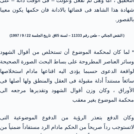
التحقيق ، اما وهى لم تفعل وعولت – فى الوقت ذاته – على
شهادة هذا الشاهد فى قضائها بالادانة فان حكمها يكون معيبا
بالقصور.
( النقض الجنائي – طعن رقم 11333 – لسنة 65ق تاريخ الجلسة 22 / 9 / 1997)
* لما كان لمحكمة الموضوع أن تستخلص من أقوال الشهود
وسائر العناصر المطروحة على بساط البحث الصورة الصحيحة
لواقعة الدعوى حسبما يؤدى اليه اقناعها مادام استخلاصها
سائغاً مستنداً أدلة مقبولة فى العقل والمنطق ولها أصلها فى
الأوراق ، وكان وزن أقوال الشهود وتقديرها مرجعه الى
محكمة الموضوع بغير معقب
وكان الدفع بتعذر الرؤية من الدفوع الموضوعية التى
لاتستوجب رداً صريحاً من الحكم مادام الرد مستفاداً ضمنياً من