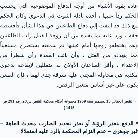
عادة بقوة الأشياء من أوجه الدفاع الموضوعية التي يحسب
الحكم رداً عليها ، أخذه بأدلة الثبوت في الدعوي وكان الحكم
مع ذلك قد التفت إلي دفاع الطاعنين في هذا الشأن فأقسطه
حقه ، ورد عليه بما يفنده من أن زوجة القتيل رأت الطاعنين
وهم يختطفو زوجها أمام عينيها ثم سمعته يستصرخ مستغيثاً
مما يتهدده من القتل ، وأن نائب العمدة رأي شطراً من
الاعتداء ، وأقر الطاعنان الأولان به متعللين لإيقاعه بدعوي
مكذبة هي محاولة المجني عليه سرقة جدي لهما ، فإن الطعن
يكون علي غير أساس متعين الرفض.
( النقض الجنائي 15 ديسمبر سنة 1969 مجموعة أحكام محكمة النقض س20 رقم 291 ص
1415 )
* الدفع بتعذر الرؤية أو تعذر تحديد الضارب محدث العاهة –
غير جوهري – عدم التزام المحكمة بالرد عليه استقلالا