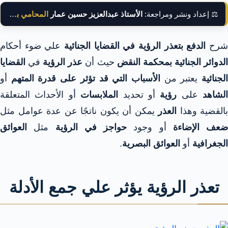
⚖️ إعداد ونشر ومراجعة:
الأستاذ عبدالعزيز حسين عمار
المحامي بالنقض
رح
الدفع بتعذر الرؤية في القضايا الجنائية
علي ضوء أحكام
لدوائر الجنائية بمحكمة النقض
حيث أن
عذر الرؤية
في
القضايا
لجنائية
يعتبر من
الأسباب التي قد تؤثر على قدرة المتهم
أو
الشاهد
على
رؤية
أو تحديد
الملابسات
أو الأحداث المتعلقة
بالقضية وهذا
العذر
يمكن أن يكون ناتجًا عن عدة عوامل مثل
ضعف الإضاءة
أو وجود
حواجز في الرؤية
مثل
العوائق
الجغرافية
أو
العوائق البصرية
.
تعذر الرؤية يؤثر علي جمع الأدلة