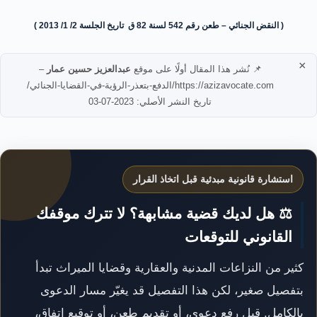
( النقض الجنائي – طعن رقم 542 لسنة 82 ق تاريخ الجلسة 2/ 1/ 2013 )
×
📌 نُشر هذا المقال أولًا على موقع
عبدالعزيز حسين عمار
–
https://azizavocate.com/الدفع-بتعذر-الرؤية-في-القضايا-الجنائي/
تاريخ النشر الأصلي: 2023-07-03
استشارة قانونية مبدئية قبل اتخاذ القرار
⚖️ هل لديك قضية مشابهة؟ لا تترك موقفك
القانوني للتوقعات
كثير من النزاعات المدنية والعقارية وقضايا الميراث تبدأ
بتفصيل صغير، لكن هذا التفصيل قد يغيّر مسار الدعوى
بالكامل. قبل رفع دعوى، أو تقديم طعن، أو توقيع اتفاق،