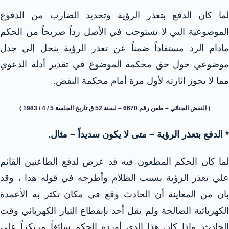
لما كان الدفع بتعذر الرؤية وتحديد الضارب من الدفوع
الموضوعية التي لا تستوجب في الأصل رداً صريحاً من الحكم
مادام الرد مستفاداً ضمناً عن تعذر الرؤية ينحل إلي جدل
موضوعي حول حق محكمة الموضوع في تقدير أدلة الدعوي
مما لا يجوز اثارته لأول مرة أمام محكمة النقض.
( النقض الجنائي – طعن رقم 6670 – لسنة 52 ق تاريخ الجلسة 5 / 4 / 1983 )
* الدفع بتعذر الرؤية – متى لا يكون سديداً – مثال.
لما كان الحكم المطعون فيه قد عرض لدفع الطاعنين القائم
علي تعذر الرؤية بسبب الظلام وأطرحه في قوله هذا ، وقد
بان من المعاينة أن الحادث وقع في مكان تكثر به الأعمدة
الكهربائية الصالحة ولم يقل أحد بإنقطاع التيار الكهربائي وقت
الحادث. وإذا كان هذا الذي أورده الحكم سائغاً مرتكزاً علي