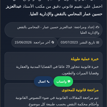
احصل على تقييم قانوني دقيق من مكتب الأستاذ
عبدالعزيز
حسين عمار المحامي بالنقض والإدارية العليا
.
✍️ إعداد ومراجعة: عبدالعزيز حسين عمار - المحامي بالنقض
والإدارية العليا
📅 تاريخ النشر: 03/07/2023
🔄 آخر مراجعة: 15/06/2026
خبرة عملية طويلة
خبرة قانونية تتجاوز 29 عامًا في القضايا المدنية والعقارية
وقضايا الميراث والطعون.
💬 واتساب
📞 اتصال
مراجعة قانونية للمحتوى
تتم مراجعة المقالات القانونية في ضوء النصوص القانونية
وأحكام محكمة النقض بحسب طبيعة كل موضوع.