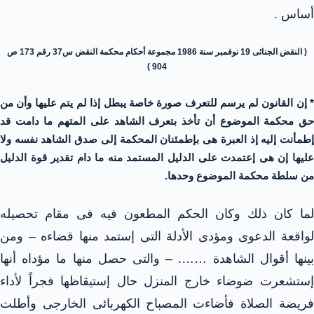
أساس .
( النقض الجنائى 19 نوفمبر سنة 1986 مجموعة أحكام محكمة النقض س37 رقم 173 ص
904 )
* إن القانون لم يرسم للتعرف صورة خاصة يبطل إذا لم يتم عليها وأن من
حق محكمة الموضوع أن تأخذ بتعرف الشاهد على المتهم ما دامت قد
إطمأنت إليه إذ العبرة هى بإطمئنان المحكمة إلى صدق الشاهد نفسه ولا
عليها إن هى إعتمدت على الدليل المستمد منه ما دام تقدير قوة الدليل
من سلطة محكمة الموضوع وحدها.
لما كان ذلك وكان الحكم المطعون فيه فى مقام تحصيله
لواقعة الدعوى ومؤدى الأدلة التى إستمد منها قضاءه – ومن
بينها أقوال الشاهدة ……. – والتى حصل منها ما مؤداه أنها
إستشعرت ضوضاء خارج المنزل حال إستيقاظها فجراً لأداء
فريضة الصلاة فأضاءت المصباح الكهربائى الخارجى وأطلت