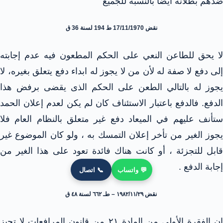
ضدهم بطلانه أيضا بالنسبة للجميع
نقض 17/11/1970 ط 194 لسنة 36 ق
لا يحق للطاعن النعي على الحكم المطعون فيه عدم إجابته
إلى دفع لا صفة له لأن من لا يجوز له ابداء دفع يتعلق بغيره، لا
يجوز له بالتالي الطعن على الحكم الذى يقضى برفض هذا
الدفع. فالدفع باعتبار الاستئناف كان لم يكن لعدم إعلان الحمد
ستأنف عليهم في الميعاد دفع غير متعلق بالنظام العام فلا
يجوز الغير من تأخر إعلان التمسك به ، ولو كان الموضوع غير
قابل للتجزئة ، أو كانت هناك فائدة تعود على هذا الغير من
إجابة الدفع .
💬 واتساب
📞 اتصال
نقض ۱۹۸۲/۱۱/۲۹ – طـ ٦٦٢ لسنة ٤٨ ق
إن الفقرة الأولى من المادة ۲۱ من قانون المرافعات لا تجيز