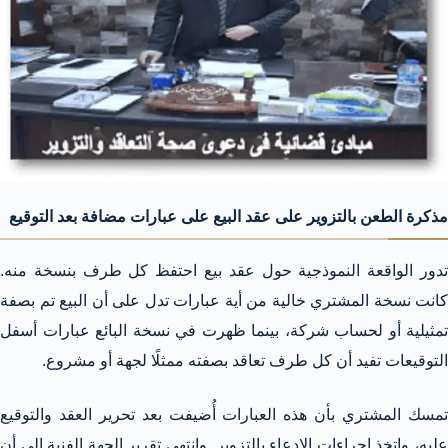
مذكرة الطعن بالتزوير على عقد البيع على عبارات مضافة بعد التوقيع
تدور الواقعة النموذجية حول عقد بيع احتفظ كل طرف بنسخة منه.
كانت نسخة المشتري خالية من أية عبارات تدل على أن البيع تم بصفة
تمثيلية أو لحساب شركة، بينما ظهرت في نسخة البائع عبارات أسفل
التوقيعات تفيد أن كل طرف تعاقد بصفته ممثلًا لجهة أو مشروع.
تمسك المشتري بأن هذه العبارات أُضيفت بعد تحرير العقد والتوقيع
عليه، واتخذ إجراءات الادعاء بالتزوير. وانتهى تقرير الجهة الفنية إلى أن