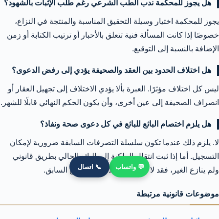
هل يجوز للمحكمة ندب الطب الشرعي رغم طلب الإثبات بالشهود؟
يجوز للمحكمة اختيار وسيلة التحقيق المناسبة والمنتجة في النزاع،
خصوصًا إذا كانت المسألة فنية تتعلق بالأحبار أو ترتيب الكتابة أو زمن
الإضافة بالنسبة إلى التوقيع.
هل اختلاف الحدود بين العقد والصحيفة يؤدي إلى رفض الدعوى؟
ليس كل اختلاف مؤثرًا. العبرة بألا يؤدي الاختلاف إلى تجهيل العقار أو
انصراف الصحيفة إلى عين أخرى، وأن يكون الحكم النهائي قابلًا للشهر.
هل يلزم اختصام البائع للبائع في كل دعوى صحة ونفاذ؟
لا. يلزم ذلك عندما تكون سلسلة التصرفات السابقة ضرورية لإمكان
التسجيل. أما إذا ثبت انتقال الملكية إلى البائع الحالي بطريق قانوني
💬 واتساب
📞 اتصال
ولم ينازع الغير، فقد لا توجد حاجة لاختصام البائع السابق.
موضوعات قانونية مرتبطة