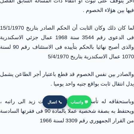
آخر يتوقف على ثبوت أو انتفاء ذات المسألة السابق الفصل
فيها بين هؤلاء الخصوم .
لما كان ذلك وكان الثابت أن الحكم الصادر بتاريخ 15/1/1970
فى الدعوى رقم 3544 سنة 1968 عمال جزئي الاسكندرية
والذى أصبح نهائيا بالحكم بتأييده فى الاستئناف رقم 90 لسنة
1070 عمال الاسكندرية بتاريخ 5/4/1970
والصادر بين نفس الخصوم قد قطع باعتبار أجر الطاعن يشمل
يدل انتقال ثابت بواقع جنيه واحد يوميا .
وباستحقاقه له تأسيسا على أنه أجر ثابت زيد الى راتبه ،
💬 واتساب
📞 اتصال
ويحتفظ به بصفة شخصية عملا بالمادة 90 فى فقرتها السادسة
من القرار الجمهوري رقم 3309 لسنة 1966