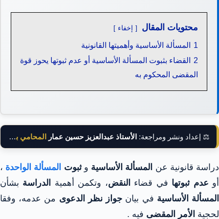
محتويات المقال
إخفاء
1
المسألة الأساسية وأهميتها القانونية
2
القضاء بثبوت المسألة الأساسية أو عدم ثبوتها يحوز قوة
المقضى المحكوم به
⚖️ إعداد ونشر ومراجعة:
الأستاذ عبدالعزيز حسين عمار
المحامي بالنقض
راسة قانونية عن
المسألة الأساسية
و
ثبوت
المسألة الواحدة
،
و
عدم ثبوتها
في قضاء
النقض
، وتكمن أهمية
الدراسة
بشأن
لمسألة الأساسية
في بيان
جواز نظر الدعوى
من عدمه، وفقا
لحجية
الأمر المقضى
فيه .