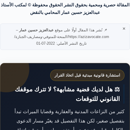
المقالة حصرية ومحمية بحقوق النشر الحقوق محفوظة © لمكتب الأستاذ
عبدالعزيز حسين عمار المحامي بالنقض
×
📌 نُشر هذا المقال أولًا على موقع
عبدالعزيز حسين عمار
–
https://azizavocate.com/المنحة-للمتوفي-ومصاريف-الجنازة/
تاريخ النشر الأصلي: 2022-07-01
استشارة قانونية مبدئية قبل اتخاذ القرار
⚖️ هل لديك قضية مشابهة؟ لا تترك موقفك
القانوني للتوقعات
كثير من النزاعات المدنية والعقارية وقضايا الميراث تبدأ
بتفصيل صغير، لكن هذا التفصيل قد يغيّر مسار الدعوى