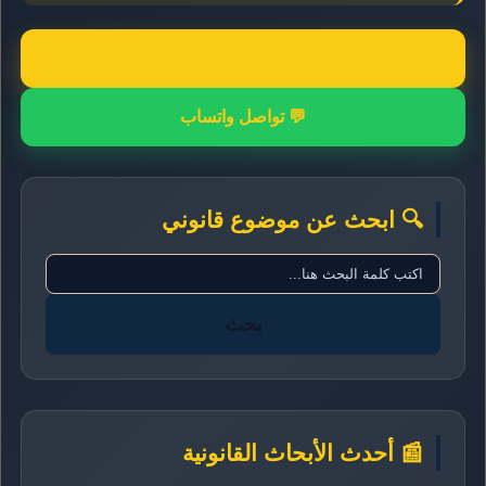
📞 اتصال مباشر
💬 تواصل واتساب
🔍 ابحث عن موضوع قانوني
بحث
📰 أحدث الأبحاث القانونية