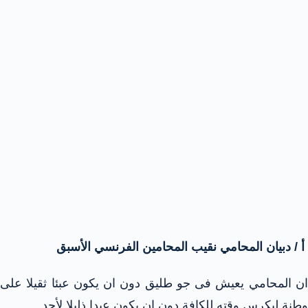
أ / دبيان المحامي نقيب المحامين الفرنسي الأسبق
ان المحامي يعيش فى جو طليق دون ان يكون عبئا ثقيلا على
وطنة ليكرس وقته للكافة دون ان يكون عبدا ذليلا لأحد