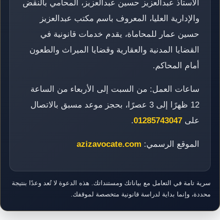
الأستاذ عبدالعزيز حسين عبدالعزيز، المحامي بالنقض
والإدارية العليا، المعروف باسم مكتب عبدالعزيز
حسين عمار للمحاماة، يقدم خدمات قانونية في
القضايا المدنية والعقارية وقضايا الميراث والطعون
أمام المحاكم.
ساعات العمل: من السبت إلى الأربعاء من الساعة
12 ظهرًا إلى 3 عصرًا، بحجز موعد مسبق بالاتصال
على
01285743047
.
الموقع الرسمي:
azizavocate.com
سرية تامة في التعامل مع بياناتك ومستنداتك. هذه الدعوة لا تُعد وعدًا بنتيجة
محددة، وإنما بداية لدراسة قانونية متخصصة لموقفك.