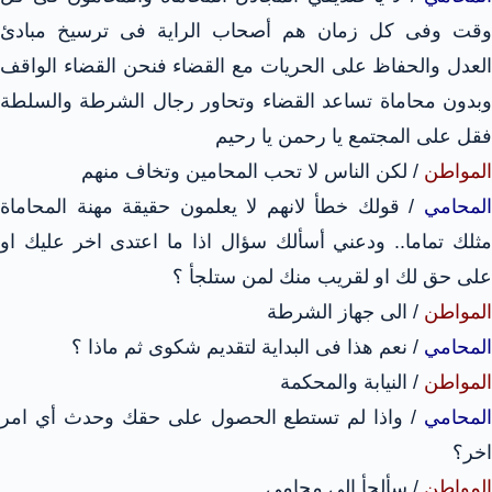
وقت وفى كل زمان هم أصحاب الراية فى ترسيخ مبادئ
العدل والحفاظ على الحريات مع القضاء فنحن القضاء الواقف
وبدون محاماة تساعد القضاء وتحاور رجال الشرطة والسلطة
فقل على المجتمع يا رحمن يا رحيم
المواطن
/ لكن الناس لا تحب المحامين وتخاف منهم
المحامي
/ قولك خطأ لانهم لا يعلمون حقيقة مهنة المحاماة
مثلك تماما.. ودعني أسألك سؤال اذا ما اعتدى اخر عليك او
على حق لك او لقريب منك لمن ستلجأ ؟
المواطن
/ الى جهاز الشرطة
المحامي
/ نعم هذا فى البداية لتقديم شكوى ثم ماذا ؟
المواطن
/ النيابة والمحكمة
المحامي
/ واذا لم تستطع الحصول على حقك وحدث أي امر
اخر؟
المواطن
/ سألجأ الى محامى