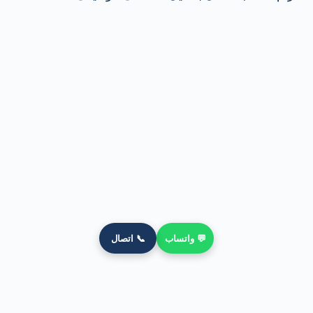
💬 واتساب
📞 اتصال