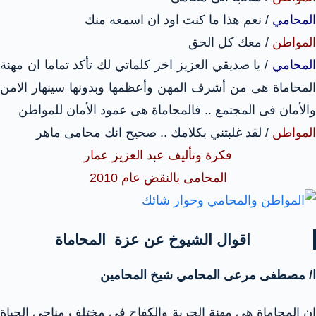
المحامي
/ نعم هذا ما كنت اود ان اسمعه منك
المواطن
/ معك كل الحق
المحامي
/ يا صديقي العزيز اخر كلماتي لك تأكد تماما ان مهنة
المحاماة هى من أشرف المهن وأعظمها وبدونها سينهار الامن
والأمان فى المجتمع .. فالمحاماة هى عمود الأمان للمواطن
المواطن
/ لقد غلبتني بكلامك .. صحيح انك محامى ماهر
فكرة وتأليف عبد العزيز عمار
المحامى بالنقض عام 2010
اقوال الشيوخ عن عزة المحاماة
ا/ مصطفى مرعى المحامي شيخ المحامين
ان المحاماة هي مهنة الحرية والكفاح فى مختلف مناحي الحياة