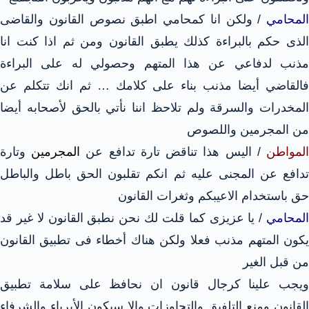
المحامي
/ ولكن انا كمحامي اطبق نصوص القانون والقاضى
الذى حكم بالبراءة كذلك يطبق القانون ومن ثم اذا كنت انا
مذنب لدفاعي عن هذا المتهم وحصولي له على البراءة
فالقاضي أيضا مذنب بناء على كلامك … ثم انك تتكلم عن
المخدرات والسرقة ولم تلاحظ اننا نأتي بالحق لأصحابه أيضا
من المجرمين واللصوص
لمواطن
/ اليس هذا تناقض تارة تدافع عن
المجرمين
وتارة
تدافع عن المجنى عليه ثم انكم تقلبون الحق باطل والباطل
حق باستخدام الاعيبكم وثغرات القانون
المحامي
/ يا عزيزى كما قلت لك نحن نطبق القانون لا غير قد
يكون المتهم مذنب فعلا ولكن هناك أخطاء فى تطبيق القانون
من قبل الغير
ويجب علينا كرجال قانون ان نحافظ على سلامة تطبيق
القانون ومنع التلفيق والتجاوزات والا سيكون الأبرياء والشرفاء