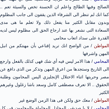
الصالح وفيها الطالح واعلم ان الحسنة تخص والسيئة تعم ..
كما انك لم تنظر الى الشرفاء الذين يقفون الى جانب المظلوم
وبدون مقابل الكثير منا يفعل ذلك ولا تعلم ما هى مدى
السعادة التى نشعر بها عند ارجاع الحق الى مظلوم ليس لديه
القدرة على سداد اتعاب محامى
المواطن
/ من الواضح انك تريد إقناعي بأن مهنتكم من انبل
المهن واشرفها
المحامي
/ هذا الامر ليس فيه أي شك فهى كذلك بالفعل وارجع
الى التاريخ وستجدها من اعرق المهن وتذكر من الذى دافع عن
مصر وحريتها اثناء الاحتلال الإنجليزي اليس المحامون وطلبة
الحقوق .. الا تعرف مصطفى كامل وسعد باشا زغلول وغيرهم
الكثير
المواطن
/ معك حق ولكن فى هذا الزمن الوضع غير
المحامي
/ لا يا صديقي المجادل المحاماة والمحامون فى كل