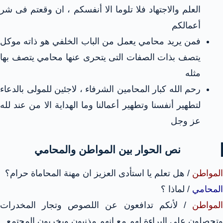
العلم والاجتهاد فلا تلوما الا أنفسكم ، ان وقعتم فى شر
أعمالكم
فمن يريد محامي يعمل من الباب الخلفي هو ذاته موكل
يتصف بذات الصفات التى يتحرى عنها محامي يتصف بها
مثله
رحم الله كبار المحامين الشرفاء ، لاجئين للمولى بالدعاء
لتطهير أنفسنا وتطهير أعمالنا وما الهداية الا من عند لله
عز وجل
نص الحوار بين المواطن والمحامي
المواطن
/ هل تعلم يا استأدى العزيز ان مهنة المحاماة حرام؟
المحامي
/ لماذا ؟
المواطن
/ لأنكم تدافعون عن اللصوص وتجار المخدرات
وتحصلون على البراءة لهم مع انهم مذنبون ويخربون المجتمع