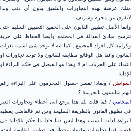
مثلك عرضة لهذه التجاوزات والتلفيق بدون أي ذنب ولذا
لانفرق بين مجرم وشريف
وانما الأصل تطبيق القانون على الجميع التطبيق السليم حتى
تترسخ مبادئ العدالة فى المجتمع وأيضا الحفاظ على حرية
وكرامة كل افراد المجتمع , كما انه لا يوجد شئ اسمه ثغرات
القانون وانما هل الوقائع مطابقة للقانون ولا توجد تجاوزات او
اعتداء على الحريات ام لا وهذا هو الفيصل فى حكم البراءة او
الإدانة
المواطن
/ وبماذا تفسر حصول المجرمون على البراءة رغم
انهم متلبسون بالجريمة ؟
المحامي
/ كما قلت لك هذا يرجع الى أخطاء وتجاوزات الغير
فى تطبيق القانون بالطريقة السليمة ومن ثم فالقاضي يعطيه
البراءة لذات السبب وهذا ليس ذنبا فاذا ما حكم بالإدانة فى
قضية فيها تجاوزات وفساد وخطأ فى تطبيق القانون انعدم