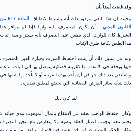
وقد قضت أيضاً بأن
وحيث إن هذا النعى مردود ذلك أنه يشترط لانطباق
المادة 917 من
لقانون المدني
أن يكون المتصرف إليه وارثا فإذا لم يتوافر هذا
الشرط كان للوارث الذي يطعن على التصرف بأنه يستر وصية إثبات
هذا الطعن بكافة طرق الإثبات
وله في سبيل ذلك أن يثبت احتفاظ المورث بحيازة العين المتصرف
فيها وبحقه في الانتفاع بها كقرينة قضائية يتوصل بها الى إثبات مدعاة
والقاضي بعد ذلك حر في أن يأخذ بهذه القرينة أو لا يأخذ بها شأنها في
ذلك شأنه سائر القرائن القضائية التي تخضع لمطلق تقديره .
لما كان ذلك
وكان احتفاظ الواهب بحقه في الانتفاع بالمال الموهوب مدى حياته لا
يحتم معه وجوب اعتبار العقد وصية ولا يتعارض مع تنجيز التصرف
وكان الحكم المطعون فيه قد اعتمد في قضائه برفض ما تمسك به