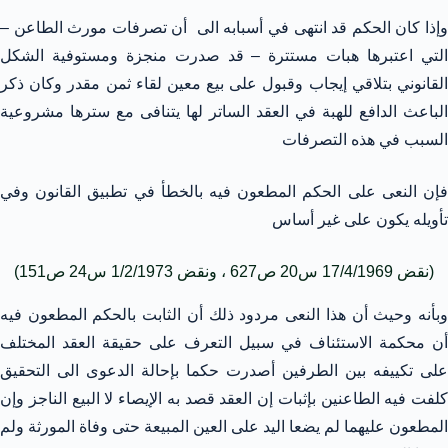
وإذا كان الحكم قد انتهى في أسبابه الى أن تصرفات مورث الطاعن –
التي اعتبرها هبات مستترة – قد صدرت منجزة ومستوفية الشكل
القانوني بتلاقي إيجاب وقبول على بيع معين لقاء ثمن مقدر وكان ذكر
الباعث الدافع للهبة في العقد الساتر لها يتنافى مع سترها مشروعية
السبب في هذه التصرفات
فإن النعى على الحكم المطعون فيه بالخطأ في تطبيق القانون وفي
تأويله يكون على غير أساس
(نقض 17/4/1969 س20 ص627 ، ونقض 1/2/1973 س24 ص151)
وبأنه وحيث أن هذا النعى مردود ذلك أن الثابت بالحكم المطعون فيه
أن محكمة الاستئناف في سبيل التعرف على حقيقة العقد المختلف
على تكييفه بين الطرفين أصدرت حكما بإحالة الدعوى الى التحقيق
كلفت فيه الطاعنين بإثبات إن العقد قصد به الإيصاء لا البيع الناجز وإن
المطعون عليهما لم يضعا اليد على العين المبيعة حتى وفاة المورثة ولم