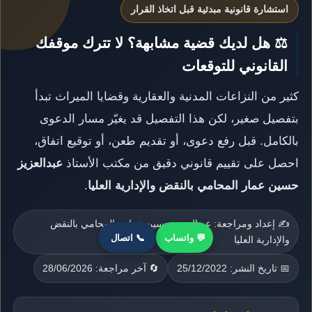
استشارة قانونية مبدئية قبل اتخاذ القرار
⚖️ هل لديك قضية مشابهة؟ لا تترك موقفك
القانوني للتوقعات
كثير من النزاعات المدنية والعقارية وقضايا الميراث تبدأ
بتفصيل صغير، لكن هذا التفصيل قد يغيّر مسار الدعوى
بالكامل. قبل رفع دعوى، أو تقديم طعن، أو توقيع اتفاق،
احصل على تقييم قانوني دقيق من مكتب الأستاذ
عبدالعزيز
حسين عمار المحامي بالنقض والإدارية العليا
.
✍️ إعداد ومراجعة: عبدالعزيز حسين عمار - المحامي بالنقض
💬 واتساب
📞 اتصال
والإدارية العليا
📅 تاريخ النشر: 25/12/2022
🔄 آخر مراجعة: 28/06/2026