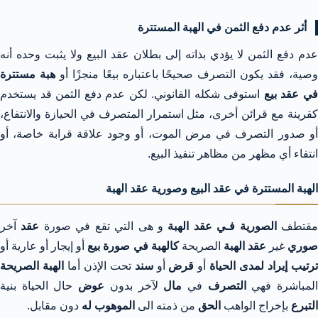
أثر عدم دفع الثمن في الهبة المستترة
عدم دفع الثمن لا يؤدي بذاته إلى بطلان عقد البيع ولا يثبت وحده أنه
صية، فقد يكون التصرف صحيحًا باعتباره بيعًا منجزًا أو
هبة مستترة
ي عقد بيع
استوفى شكله القانوني. لكن عدم دفع الثمن قد يستخدم
كقرينة مع قرائن أخرى، مثل استمرار المتصرف في الحيازة والانتفاع،
أو صدور التصرف في مرض الموت، أو وجود علاقة قرابة خاصة، أو
انتفاء أي مظهر من مظاهر تنفيذ البيع.
الهبة المستترة في عقد البيع وصورية عقد الهبة
قتطف
الصورية فـي عقد الهبة
و هى التي تقع في صورة
عقد
آخر
وري
غير
عقد الهبة
الصريحة
كالهبة في صورة بيع
أو إيجار أو عارية أو
رتيب إيراد لمدى الحياة
أو
قرض
أو
سند
تحت الإذن أما
الهبة الصريحة
لمباشرة فهي
التصرف
في
مال
لآخر بدون
عوض
حال الحياة بنية
التبرع
بإخراج الواهب
الحق
من ذمته الى
الموهوب له
دون مقابل.