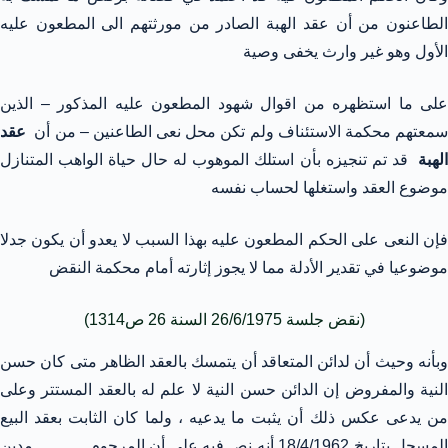
الطاعنون من أن عقد الهبة الصادر من مورثتهم الى المطعون عليه
الأول وهو غير وارث يخفى وصية
على ما استظهره من اقوال شهود المطعون عليه المذكور – الذين
سمعتهم محكمة الاستئناف ولم تكن محل نعى الطاعنين – من أن
عقد
لهبة
قد تم تنجيزه بأن استلك الموهوب له حال حياة الواهب المتنازل
موضوع العقد واستغلها لحساب نفسه
فإن النعى على الحكم المطعون عليه بهذا السبب لا يعدو أن يكون جدلا
موضوعيا في تقدير الأدلة مما لا يجوز إثارته أمام محكمة النقض
(نقض جلسة 26/6/1975 السنة 26 ص1314)
وبأنه وحيث أن لدائن المتعاقد أن يتمسك بالعقد الظاهر متى كان حسن
النية والمفروض إن الدائن حسن النية لا علم له بالعقد المستتر وعلى
من يدعى عكس ذلك أن يثبت ما يدعيه ، ولما كان الثابت بعقد البيع
المسجل بتاريخ 18/4/1962 أنه نص فيه على أن المرحوم ……… مدين