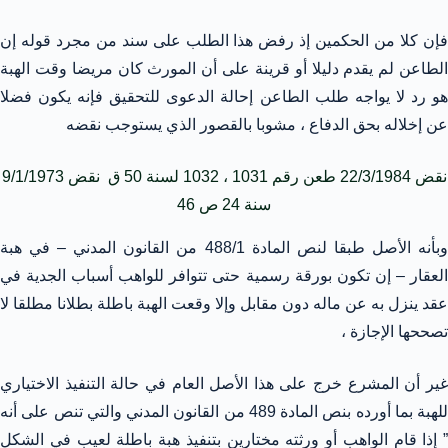
فإن كلا من الحكمين إذ رفض هذا الطلب على سند من مجرد قوله إن
الطاعن لم يقدم دليلا أو قرينة على أن المورث كان مريضا وقت الهبة
هو رد لا يواجه طلب الطاعن إحالة الدعوى للتحقيق فإنه يكون فضلا
عن إخلاله بحق الدفاع ، مشوبا بالقصور الذي يستوجب نقضه
نقض 22/3/1984 طعن رقم 1031 ، 1032 لسنة 50 ق نقض 9/1/1973
سنة 24 ص 46
وبأنه الأصل طبقا لنص المادة 488/1 من القانون المدني – في هبة
العقار – إن تكون بورقة رسمية حتى تتوافر للواهب أسباب الجدية في
عقد ينزل به عن ماله دون مقابل وإلا وقعت الهبة باطلة بطلانا مطلقا لا
تصححها الإجازة ،
غير أن المشرع خرج على هذا الأصل العام في حالة التنفيذ الاختياري
للهبة بما أورده بنص المادة 489 من القانون المدني والتي تنص على أنه
” إذا قام الواهب أو ورثته مختارين بتنفيذ هبة باطلة لعيب في الشكل