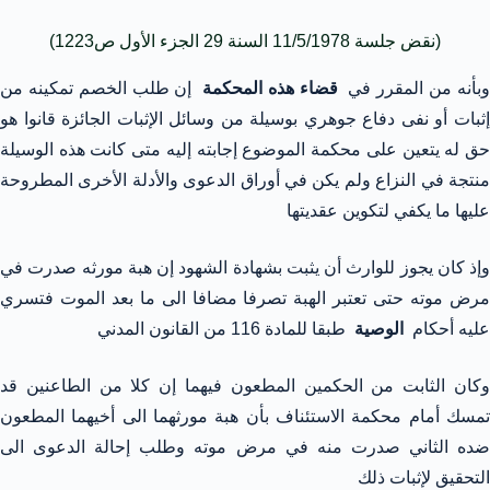
(نقض جلسة 11/5/1978 السنة 29 الجزء الأول ص1223)
بأنه من المقرر في
قضاء هذه المحكمة
إن طلب الخصم تمكينه من
إثبات أو نفى دفاع جوهري بوسيلة من وسائل الإثبات الجائزة قانوا هو
حق له يتعين على محكمة الموضوع إجابته إليه متى كانت هذه الوسيلة
منتجة في النزاع ولم يكن في أوراق الدعوى والأدلة الأخرى المطروحة
عليها ما يكفي لتكوين عقديتها
وإذ كان يجوز للوارث أن يثبت بشهادة الشهود إن هبة مورثه صدرت في
مرض موته حتى تعتبر الهبة تصرفا مضافا الى ما بعد الموت فتسري
عليه أحكام
الوصية
طبقا للمادة 116 من القانون المدني
وكان الثابت من الحكمين المطعون فيهما إن كلا من الطاعنين قد
تمسك أمام محكمة الاستئناف بأن هبة مورثهما الى أخيهما المطعون
ضده الثاني صدرت منه في مرض موته وطلب إحالة الدعوى الى
التحقيق لإثبات ذلك