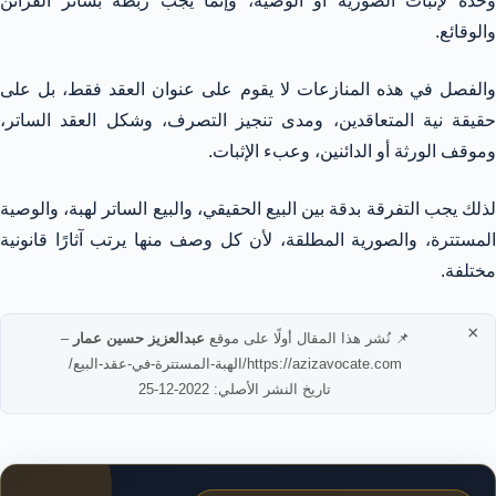
وحده لإثبات الصورية أو الوصية، وإنما يجب ربطه بسائر القرائن
والوقائع.
والفصل في هذه المنازعات لا يقوم على عنوان العقد فقط، بل على
حقيقة نية المتعاقدين، ومدى تنجيز التصرف، وشكل العقد الساتر،
وموقف الورثة أو الدائنين، وعبء الإثبات.
لذلك يجب التفرقة بدقة بين البيع الحقيقي، والبيع الساتر لهبة، والوصية
المستترة، والصورية المطلقة، لأن كل وصف منها يرتب آثارًا قانونية
مختلفة.
×
📌 نُشر هذا المقال أولًا على موقع
عبدالعزيز حسين عمار
–
https://azizavocate.com/الهبة-المستترة-في-عقد-البيع/
تاريخ النشر الأصلي: 2022-12-25