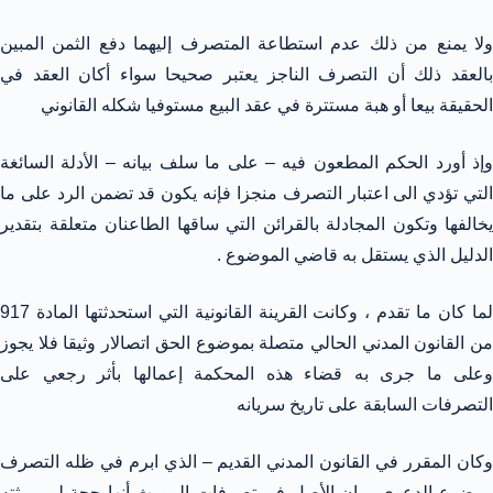
ولا يمنع من ذلك عدم استطاعة المتصرف إليهما دفع الثمن المبين
بالعقد ذلك أن التصرف الناجز يعتبر صحيحا سواء أكان العقد في
الحقيقة بيعا أو هبة مستترة في عقد البيع مستوفيا شكله القانوني
وإذ أورد الحكم المطعون فيه – على ما سلف بيانه – الأدلة السائغة
التي تؤدي الى اعتبار التصرف منجزا فإنه يكون قد تضمن الرد على ما
يخالفها وتكون المجادلة بالقرائن التي ساقها الطاعنان متعلقة بتقدير
الدليل الذي يستقل به قاضي الموضوع .
لما كان ما تقدم ، وكانت القرينة القانونية التي استحدثتها المادة 917
من القانون المدني الحالي متصلة بموضوع الحق اتصالار وثيقا فلا يجوز
وعلى ما جرى به قضاء هذه المحكمة إعمالها بأثر رجعي على
التصرفات السابقة على تاريخ سريانه
وكان المقرر في القانون المدني القديم – الذي ابرم في ظله التصرف
موضوع الدعوى – إن الأصل في تصرفات المورث أنها حجة لى ورثته