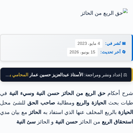
📅 نُشر في:
4 مايو، 2023
🔄 آخر تحديث:
15 يونيو، 2026
⚖️ إعداد ونشر ومراجعة:
الأستاذ عبدالعزيز حسين عمار
المحامي بالنقض
شرح أحكام
حق الريع من الحائز حسن النية وسيء النية
في
طيات بحث
الحيازة والريع
ومطالبة
صاحب الحق
للشئ محل
لحيازة
بالريع المخلف عنها الذي استفاد به
الحائز
مع بيان مدي
استحقاق الريع
من الحائز
حسن النية
و الحائز
سئ النية