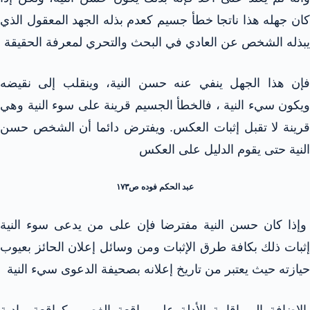
كان جهله هذا ناتجا خطأ جسيم كعدم بذله الجهد المعقول الذي
يبذله الشخص عن العادي في البحث والتحري لمعرفة الحقيقة
فإن هذا الجهل ينفي عنه حسن النية، وينقلب إلى نقيضه
ويكون سيء النية ، فالخطأ الجسيم قرينة على سوء النية وهي
قرينة لا تقبل إثبات العكس. ويفترض دائما أن الشخص حسن
النية حتى يقوم الدليل على العكس
عبد الحكم فوده ص۱۷۳
وإذا كان حسن النية مفترضا فإن على من يدعى سوء النية
إثبات ذلك بكافة طرق الإثبات ومن وسائل إعلان الحائز بعيوب
حيازته حيث يعتبر من تاريخ إعلانه بصحيفة الدعوى سيء النية
بالإضافة إلى إقامة الأدلة على واقعة الغصب كواقعة مادية