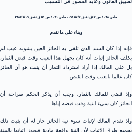
تطبيق القانون وعابه القصور في التسبيب
طعن ١٠٦٨ س ٤٧ق نقض ۱۹٨١/٤/٧، طعن ١٠٦١ س ٥١ ق نقض ۱۹۸۷/۱/۱۹
وبناء على ما تقدم
فإنه إذا كان السند الذى تلقى به الحائز العين يشوبه عيب لم
يكلف الحائز إثبات أنه كان يجهل هذا العيب وقت قبض الثمار،
بل على المالك إذا أراد استرداد الثمار أن يثبت هو أن الحائز
كان عالما بالعيب وقت القبض
وإذ قضى للمالك بالثمار، وجب أن يذكر الحكم صراحة أن
الحائز كان سيء النية وقت قبضه إياها
واذ تقدم المالك لإثبات سوء نية الحائز جاز له أن يثبت ذلك
بجميع طرق الإثبات لأن النية واقعة مادية فيجوز إثباتها بالبينة