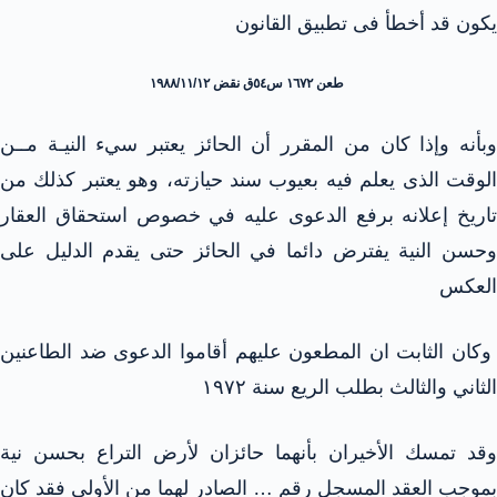
يكون قد أخطأ فى تطبيق القانون
طعن ١٦٧٢ س٥٤ق نقض ۱۹۸۸/۱۱/۱۲
وبأنه وإذا كان من المقرر أن الحائز يعتبر سيء النيـة مــن
الوقت الذى يعلم فيه بعيوب سند حيازته، وهو يعتبر كذلك من
تاريخ إعلانه برفع الدعوى عليه في خصوص استحقاق العقار
وحسن النية يفترض دائما في الحائز حتى يقدم الدليل على
العكس
وكان الثابت ان المطعون عليهم أقاموا الدعوى ضد الطاعنين
الثاني والثالث بطلب الريع سنة ۱۹۷۲
وقد تمسك الأخيران بأنهما حائزان لأرض التراع بحسن نية
بموجب العقد المسجل رقم … الصادر لهما من الأولى فقد كان