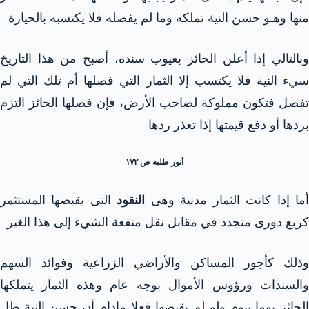
منها وهـو حسن النية تملكه وما لم يفصله فلا يكتسبه بالحيازة
وبالتالي إذا أعلن الحائز بعيوب سنده، أصبح من هذا التاريخ
سيء النية فلا يكتسب إلا الثمار التي فصلها أم تلك التي لم
تفصل فتكون مملوكة لصاحب الأرض، فإن فصلها الحائز التزم
بردها أو دفع قيمتها إذا تعذر ردها
أنور طلبه ص ۱۷۲
ما إذا كانت الثمار مدنية وهى
النقود
التى يقبضها المستثمر
كريع دوری متجدد في مقابل نقل منفعة الشيء إلى هذا الغير
وذلك كأجور المساكن والأراضي الزراعية وفوائد السهم
والسندات ورؤوس الأموال بوجه عام وهذه الثمار يتملكها
الحائز يوما بيوم ولو لم يقبضها فعلا مادام أن حسن النية ظل