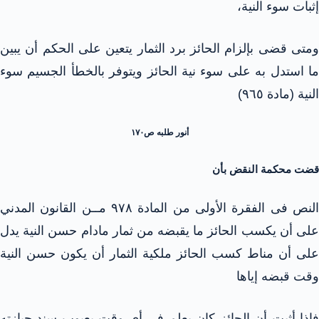
إثبات سوء النية،
ومتى قضى بإلزام الحائز برد الثمار يتعين على الحكم أن يبين
ما استدل به على سوء نية الحائز ويتوفر بالخطأ الجسيم سوء
النية (مادة ٩٦٥)
أنور طلبه ص۱۷۰
قضت محكمة النقض بأن
النص فى الفقرة الأولى من المادة ٩٧٨ مــن القانون المدني
على أن يكسب الحائز ما يقبضه من ثمار مادام حسن النية يدل
على أن مناط كسب الحائز ملكية الثمار أن يكون حسن النية
وقت قبضه إياها
فإذا أثبت أن الحائز كان يعلم فى أي وقت بعيوب سند حيازته