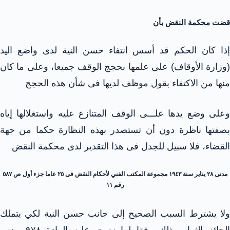
قضت محكمة النقض بأن
إذا كان الحكم قد أسس انتفاء حسن النية لدى واضع اليد
(وزارة الأوقاف) على علمها بحجج الوقف جميعا، وعلى ما كان
منها من الاكتفاء بقول موظف لديها فى شأن هذه الحجج
وعلى وضع يدها علـــى الوقف المتنازع عليه واستغلالها إياه
بصفتها ناظرة دون أن تستصدر بهذه النظارة حكما من جهة
القضاء، فلا سبيل للجدل فى هذا التقدير لدى محكمة النقض
مدنى ٢٨ يناير سنة ١٩٤٣ مجموعة المكتب الفني لأحكام النقض فى ٢٥ عاما جزء أول ص ٥٨٧
رقم ١١
ولا يشترط السبب الصحيح إلى جانب حسن النية لكي يتملك
الحائز الثمار وذلك وفقا لما نصت عليه المادة ۹۷۸ مدنى