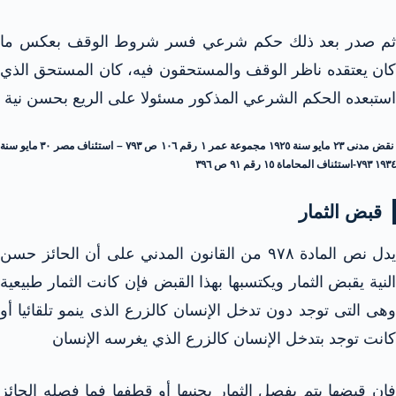
ثم صدر بعد ذلك حكم شرعي فسر شروط الوقف بعكس ما
كان يعتقده ناظر الوقف والمستحقون فيه، كان المستحق الذي
استبعده الحكم الشرعي المذكور مسئولا على الريع بحسن نية
نقض مدنى ٢٣ مايو سنة ١٩٢٥ مجموعة عمر ۱ رقم ۱۰٦ ص ۷۹۳ – استئناف مصر ٣٠ مايو سنة
١٩٣٤ ۷۹۳-استئناف المحاماة ١٥ رقم ٩١ ص ٣٩٦
قبض الثمار
يدل نص المادة ۹۷۸ من القانون المدني على أن الحائز حسن
النية يقبض الثمار ويكتسبها بهذا القبض فإن كانت الثمار طبيعية
وهى التى توجد دون تدخل الإنسان كالزرع الذى ينمو تلقائيا أو
كانت توجد بتدخل الإنسان كالزرع الذي يغرسه الإنسان
فإن قبضها يتم بفصل الثمار بجنيها أو قطفها فما فصله الحائز