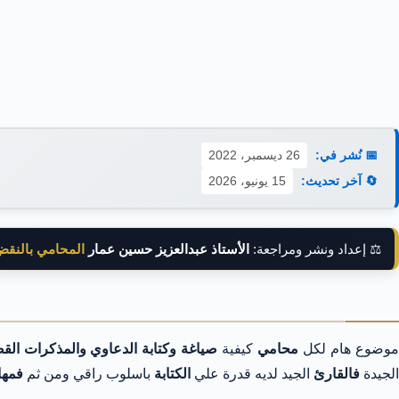
📅 نُشر في:
26 ديسمبر، 2022
🔄 آخر تحديث:
15 يونيو، 2026
⚖️ إعداد ونشر ومراجعة:
الأستاذ عبدالعزيز حسين عمار
المحامي بالنق
موضوع هام لكل
محامي
كيفية
صياغة وكتابة الدعاوي والمذكرات القض
الجيدة
فالقارئ
الجيد لديه قدرة علي
الكتابة
باسلوب راقي ومن ثم
فمهار