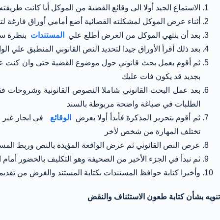
الاستماع الجيد أولا الى وقائع القضية من الموكل أيا كانت طري
أثناء عرض الموكل لمشكلته القضائية أضع أمامي أوراق فارغة لت
بعد أن بنتهي الموكل من العرض أطلع علي
المستندات
بنظرة سري
بعد ذلك أقرأ الأوراق جيدا لتحديد النص القانوني المنطبق علي الو
ثم أقوم بعمل بحث قانوني حول موضوع القضية حتى وان كنت علي 
بجديد قد يكون فات عليك
بعد عمل البحث القانوني شاملا النصوص القانونية وشروحات فقه
الطلبات في صياغة واضحة مربوطة بالسند
ثم أقوم بتحرير المذكرة فأبدأ أولا بعرض
الوقائع
في ايجار غير 
تختلف المهارة من شخص لأخر
عرص النص القانوني ثم عرض الواقعة المؤيدة بالنص وربط المستند 
ثم نبدأ في الجزء الأخير من الصحيفة وهو التكليف بالحضور أما
وأخيرا كتابة حوافظ المستندات بكتابة المستند والغرض من تقديم
تنويه بشأن كتابة طعون الاستئناف والنقض