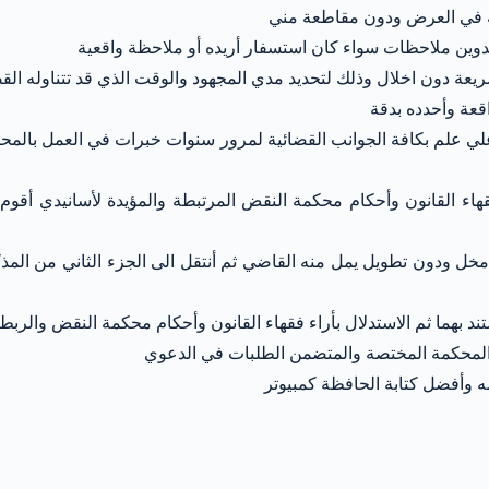
قته في العرض ودون مقاطعة مني
دوين ملاحظات سواء كان استسفار أريده أو ملاحظة واقعية
عة دون اخلال وذلك لتحديد مدي المجهود والوقت الذي قد تتناوله القضي
اقعة وأحدده بدقة
علم بكافة الجوانب القضائية لمرور سنوات خبرات في العمل بالمحام
اء القانون وأحكام محكمة النقض المرتبطة والمؤيدة لأسانيدي أقوم 
مخل ودون تطويل يمل منه القاضي ثم أنتقل الى الجزء الثاني من المذ
بهما ثم الاستدلال بأراء فقهاء القانون وأحكام محكمة النقض والربط ا
م المحكمة المختصة والمتضمن الطلبات في الدعوي
ه وأفضل كتابة الحافظة كمبيوتر