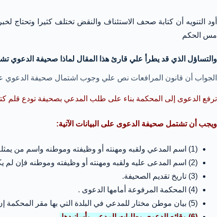
أود التنويه أن كتابة صحف الاستئناف والنقض تختلف كثيرا وتحتاج لخبر
مس الحكم
والتساؤل الذي قد يطرأ علي قارئ هذا المقال لماذا صحيفة الدعوي تش
الجواب أن قانون المرافعات نص علي وجوب اشتمال صحيفة الدعوي عند تقديمها للمحكمة
ترفع الدعوى إلى المحكمة بناء على طلب المدعي بصحيفة تودع قلم كتا
ويجب أن تشتمل صحيفة الدعوى على البيانات الآتية:
(1) اسم المدعي ولقبه ومهنته أو وظيفته وموطنه واسم من يمثله ولقبه ومهنته أو وظيفته وصفته وموطنه.
(2) اسم المدعى عليه ولقبه ومهنته أو وظيفته وموطنه فإن لم يكن موطنه معلوماً فآخر موطن كان له.
(3) تاريخ تقديم الصحيفة.
(4) المحكمة المرفوعة أمامها الدعوى .
(5) بيان موطن مختار للمدعي في البلدة التي بها مقر المحكمة إن لم يكن له موطن فيها.
(6) وقائع الدعوى وطلبات المدعي وأسانيدها.