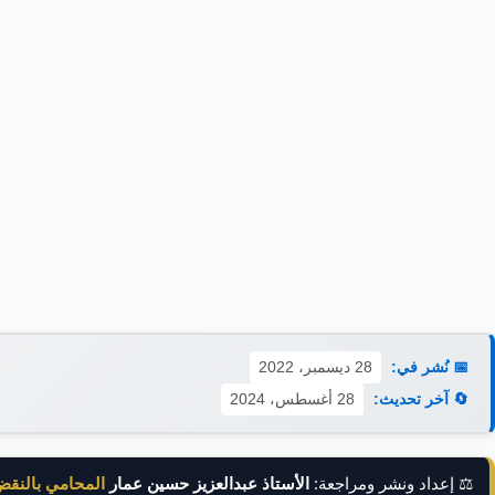
📅 نُشر في:
28 ديسمبر، 2022
🔄 آخر تحديث:
28 أغسطس، 2024
⚖️ إعداد ونشر ومراجعة:
الأستاذ عبدالعزيز حسين عمار
المحامي بالنق