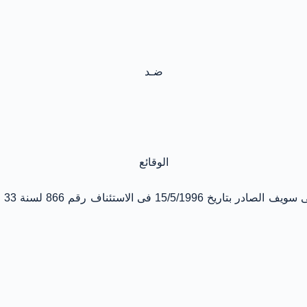
ضـد
الوقائع
فى 