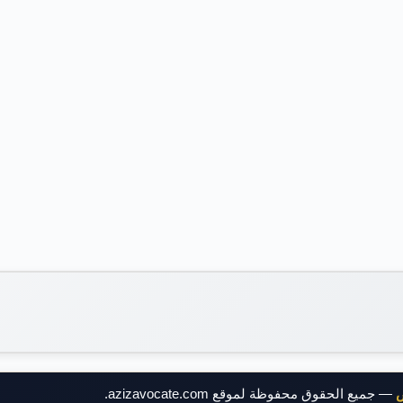
ض
— جميع الحقوق محفوظة لموقع azizavocate.com.