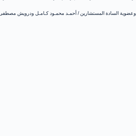
وعضوية السادة المستشارين / أحمـد محمـود كـامـل ودرويش مصطفى أغ