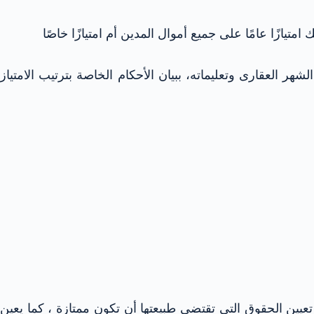
تيازًا عامًا على جميع أموال المدين أم امتيازًا خاصًا
 العقارى وتعليماته، ببيان الأحكام الخاصة بترتيب الامتياز
 تعيين الحقوق التي تقتضي طبيعتها أن تكون ممتازة ، كما يعين