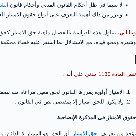
لا سيما في ظل أحكام القانون المدني وأحكام قانون
الشه
ويبرز من ذلك أهمية التعرف على أنواع حقوق الامتياز العام
وبالتالي،
تتناول هذه الدراسة بالتفصيل ماهية حق الامتياز كحق 
وشهره ومحو قيده، مع الاستدلال بما استقر عليه قضاء محكمة
تنص المادة 1130 مدني على أنه :
الامتياز أولوية يقررها القانون لحق معين مراعاة منه لصفت
ولا يكون للحق امتياز إلا بمقتضى نص في القانون .
حقوق الامتياز فى المذكرة الإيضاحية
ؤخذ من تعريف
حق الامتياز
أن الحق هو الممتاز لا الدائن، و