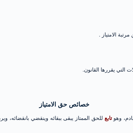
رتبة الامتياز .
ات التي يقررها القانون.
خصائص حق الامتياز
قادم، وهو
تابع
للحق الممتاز يبقى ببقائه وينقضي بانقضائه، ويرد 