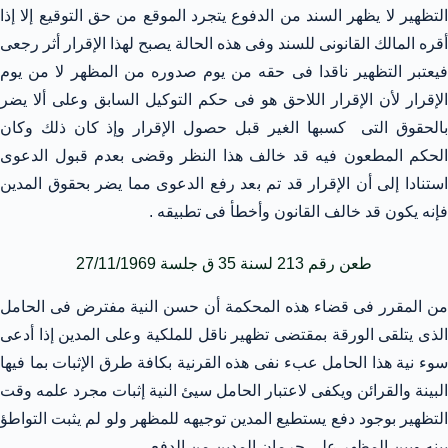
التظهير لا يظهر السند من الدفوع يتجرد الموقع من حق التوقيع إلا إذا
أقره المالك القانونى للسند وفى هذه الحالة يصبح لهذا الإقرار أثر رجعى
فيعتبر التظهير ناقدا فى حقه من يوم صدوره من المظهر لا من يوم
الإقرار لأن الإقرار اللاحق هو فى حكم التوكيل السابق وعلى ألا يضر
بالحقوق التى كسبها الغير قبل حصول الإقرار وإذ كان ذلك وكان
الحكم المطعون فيه قد خالف هذا النظر وقضى بعدم قبول الدعوى
استنادا إلى أن الإقرار قد تم بعد رفع الدعوى مما يضر بحقوق المدين
فإنه يكون قد خالف القانون وأخطأ فى تطبيقه .
طعن رقم 213 لسنة 35 ق جلسة 27/11/1969
من المقرر فى قضاء هذه المحكمة أن حسن النية مفترض فى الحامل
الذى يتلقى الورقة بمقتضى تظهير ناقل للملكية وعلى المدين إذا أدعى
سوء نية هذا الحامل عبء نفى هذه القرنية بكافة طرق الإثبات بما فيها
البينة والقرائن ويكفى لاعتبار الحامل سيئ النية إثبات مجرد علمه وقت
التظهير بوجود دفع يستطيع المدين توجيهه للمظهر ولو لم يثبت التواطؤ
بينه وبين المظهر على حرمان المدين من الدفع .