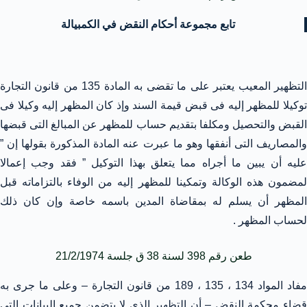
تابع مجموعة أحكام النقض في الكمبيالة
التظهير المعيب يعتبر على ما تقضى به المادة 135 من قانون التجارة
توكيلا للمظهر إليه فى قبض قيمة السند وإذ كان المظهر إليه وكيلا فى
القبض والتحصيل ومكلفا بتقديم حساب للمظهر عن المبالغ التى قبضها
والمصاريف التى أنفقها وهو ما عبرت عنه المادة المذكورة بقولها إن ”
عليه أن يبين ما أجراه مما يتعلق بهذا التوكيل ” فقد وجب إعمالا
لمضمون هذه الوكالة وتمكينا للمظهر إليه من الوفاء بالتزاماته قبل
المظهر أن يسلم له بمقاضاة المدين باسمه خاصة وإن كان ذلك
لحساب المظهر .
طعن رقم 398 لسنة 38 ق جلسة 21/2/1974
مفاد المواد 134 ، 135 ، 189 من قانون التجارة – وعلى ما جرى به
قضاء محكمة النقض – أن التظهير الذى لا يتضمن جميع البيانات التى