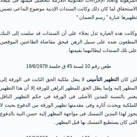
المرهونة واتخاذ الإجراءات القانونية اللازمة لتحصيل قيمتها فى ميعاد
الاستحقاق لما كان ذلك وكانت السندات الإذنية موضوع التداعى تضمن
تظهيرها عبارة ” رسم الضمان “
وكانت هذه العبارة تدل بجلاء على أن السندات قد سلمت إلى البنك
المطعون ضده على سبيل الرهن فيحق مقاضاة الطاعنين الموقعين
على تلك السندات ليطالبهما بقيمتها .
طعن رقم 10 لسنة 45 ق جلسة 19/6/1978
ئن كان
التظهير التأمينى
لا ينقل ملكية الحق الثابت فى الورقة إلى
المظهر إليه وإنما يظل الحق للمظهر الراهن للورقة إلا أن هذا التظهير
يعتبر بالنسبة للمدين الأصلى فى الورقة فى حكم التظهير الناقل
للملكية ويحدث آثاره وفى مقدمتها تظهير الورقة من الدفوع بحيث لا
يجوز لهذا المدين التمسك فى مواجهة المظهر إليه حسن النية بالدفوع
التى كان يستطيع التمسك بها قبل المظهر .