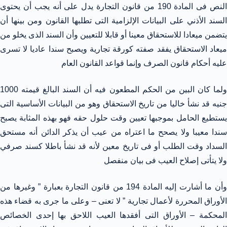
النص فى المادة 190 من قانون التجارة يدل على أنه يجب أن يحتوى
السند الأذني على البيانات الإلزامية التى تطلبها القانون ومن بينها أن
يتضمن ميعادا للاستحقاق معينا أو قابلا للتعيين وأن السند الذى يخلو من
ميعاد الاستحقاق يفقد صفته كورقة تجارية ويصبح سندا عاديا لا تسرى
عليه أحكام قانون الصرف وإنما قواعد القانون العام
ولما كان البين من الحكم المطعون فيه أن السند البالغ قيمته 1000
جنيه قد نشأ خاليا من تاريخ الاستحقاق وهو من البيانات الأساسية التى
يستطيع الحامل بموجبها تعيين وقت حلول حقه فهو بهذه المثابة يصبح
سندا معيبا ولا يصحح ما اعتراه من عيب أن يذكر الدائن أنه مستحق
السداد وقت الطلب أو فى تاريخ معين لأنه قد نشأ باطلا كسند صرفي
ولا يتأتى إصلاح العيب فى بيان منفصل
وأن ما أشارت إليه المادة 194 من قانون التجارة بعبارة ” وغيرها من
الأوراق المحررة لأعمال تجارية ” لا تعنى – وعلى ما جرى به قضاء هذه
المحكمة – الأوراق التى أفقدها العيب اللاحق بها إحدى الخصائص