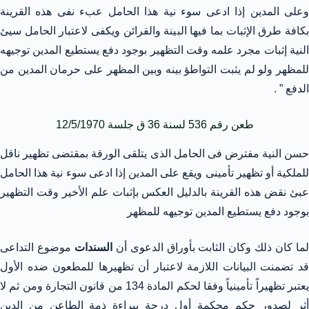
وعلى المدين إذا ادعى سوء نية هذا الحامل عبء نفى هذه القرينة
بكافة طرق الإثبات بما فيها البينة والقرائن ويكفى لاعتبار الحامل سيئ
النية إثبات مجرد علمه وقت التظهير بوجود دفع يستطيع المدين توجيهه
للمظهر ولو لم يثبت التواطؤ بينه وبين المظهر على حرمان المدين من
الدفع ” .
طعن رقم 536 لسنة 36 ق جلسة 12/5/1970
حسن النية مفترض فى الحامل الذى يتلقى الورقة بمقتضى تظهير ناقل
للملكية أو تظهير تأمينى ويقع على المدين إذا ادعى سوء نية هذا الحامل
عبئ نقض هذه القرينة بالدليل العكس بإثبات علم الأخير وقت التظهير
بوجود دفع يستطيع المدين توجيهه للمظهر
ما كان ذلك وكان الثابت بأوراق الدعوى أن
السندات
موضوع التداعى
قد تضمنت البيانات اللازمة لاعتبار أن تظهيرها للمطعون ضده الأول
يعتبر تظهيراً تأمينياً وفقا لحكم المادة 134 من قانون التجارة ومن ثم لا
أثر لصدور حكم محكمة أول درجة ببراءة ذمة الطاعن من الدين