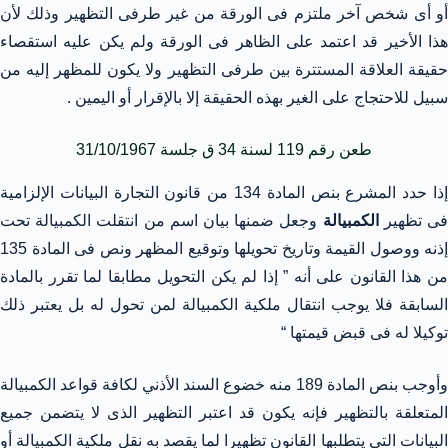
أو أى شخص آخر ملتزم فى الورقة من غير طرفى التظهير وذلك لأن
هذا الأخير قد اعتمد على الظاهر فى الورقة ولم يكن عليه استقصاء
حقيقة العلاقة المستترة بين طرفى التظهير ولا يكون للمظهر إليه من
سبيل للاحتجاج على الغير بهذه الحقيقة إلا بالإقرار أو اليمين .
طعن رقم 119 لسنة 34 ق جلسة 31/10/1967
إذا حدد المشرع بنص المادة 134 من قانون التجارة البيانات الإلزامية
ى تظهير
الكمبيالة
وجعل ضمنها بيان اسم من انتقلت الكمبيالة تحت
إذنه ووصول القيمة وتاريخ تحويلها وتوقيع المظهر ونص فى المادة 135
من هذا القانون على أنه ” إذا لم يكن التحويل مطابقا لما تقرر بالمادة
السابقة فلا يوجب انتقال ملكية الكمبيالة لمن تحول له بل يعتبر ذلك
توكيلا له فى قبض قيمتها “
وأوجب بنص المادة 189 منه خضوع السند الأذني لكافة قواعد الكمبيالة
المتعلقة بالتظهير فإنه يكون قد اعتبر التظهير الذى لا يتضمن جميع
البيانات التى يتطلبها القانون تظهيرا لما يقصد به نقل ملكية الكمبيالة أو