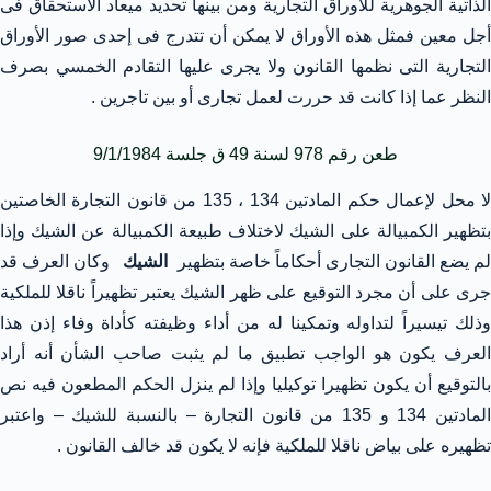
الذاتية الجوهرية للأوراق التجارية ومن بينها تحديد ميعاد الاستحقاق فى
أجل معين فمثل هذه الأوراق لا يمكن أن تتدرج فى إحدى صور الأوراق
التجارية التى نظمها القانون ولا يجرى عليها التقادم الخمسي بصرف
النظر عما إذا كانت قد حررت لعمل تجارى أو بين تاجرين .
طعن رقم 978 لسنة 49 ق جلسة 9/1/1984
لا محل لإعمال حكم المادتين 134 ، 135 من قانون التجارة الخاصتين
بتظهير الكمبيالة على الشيك لاختلاف طبيعة الكمبيالة عن الشيك وإذا
م يضع القانون التجارى أحكاماً خاصة بتظهير
الشيك
وكان العرف قد
جرى على أن مجرد التوقيع على ظهر الشيك يعتبر تظهيراً ناقلا للملكية
وذلك تيسيراً لتداوله وتمكينا له من أداء وظيفته كأداة وفاء إذن هذا
العرف يكون هو الواجب تطبيق ما لم يثبت صاحب الشأن أنه أراد
بالتوقيع أن يكون تظهيرا توكيليا وإذا لم ينزل الحكم المطعون فيه نص
المادتين 134 و 135 من قانون التجارة – بالنسبة للشيك – واعتبر
تظهيره على بياض ناقلا للملكية فإنه لا يكون قد خالف القانون .