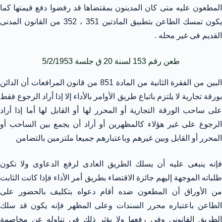
المطعون عليه متى كان المدينون بمقتضاها قد رفضوا دفع قيمتها كما
يكون تمسك الطاعن بتطبيق المادتين 351 ، 352 من القانون المدنى
القديم فى غير محله .
طعن رقم 153 لسنة 20 ق جلسة 5/2/1953
البين من الفقرة الثانية من المادة 851 من قانون المرافعات أن الدائن
بورقة تجارية لا يلتزم باتباع طريق الأوامر بالأداء إلا إذا أراد الرجوع فقط
على ساحب الورقة التجارية أو المحرر لها أو القابل لها أما إذا أراد
الرجوع على غير هؤلاء كالمظهرين أو أراد أن يجمع بين الساحب أو
المحرر أو القابل وبين غيرهم وباعتبارهم جميعا ملتزمين بالتضامن
فإنه ينبغى عليه أن يسلك الطريق العادى لرفع الدعاوى ولا تكون
طلباته الموجهة إليهم جائزة الاقتضاء بطريق أمر الأداء فإذا كانت الثابت
من الأوراق أن المطعون ضده أقام دعواه بتكليف بالحضور على
الطاعن باعتباره محرر السندات وعلى المظهر فإنه يكون قد سلك
الطريق القانونى وفى رفعها ولا يؤثر ذلك فى تناوله عن مخاصمة