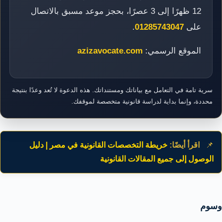
12 ظهرًا إلى 3 عصرًا، بحجز موعد مسبق بالاتصال
على
01285743047
.
الموقع الرسمي:
azizavocate.com
سرية تامة في التعامل مع بياناتك ومستنداتك. هذه الدعوة لا تُعد وعدًا بنتيجة
محددة، وإنما بداية لدراسة قانونية متخصصة لموقفك.
📌
اقرأ أيضًا:
خريطة التخصصات القانونية في مصر | دليل
الوصول إلى جميع المقالات القانونية
وسوم