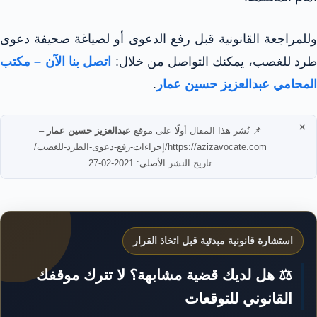
وللمراجعة القانونية قبل رفع الدعوى أو لصياغة صحيفة دعوى
رد للغصب، يمكنك التواصل من خلال:
اتصل بنا الآن – مكتب
المحامي عبدالعزيز حسين عمار
.
×
📌 نُشر هذا المقال أولًا على موقع
عبدالعزيز حسين عمار
–
https://azizavocate.com/إجراءات-رفع-دعوى-الطرد-للغصب/
تاريخ النشر الأصلي: 2021-02-27
استشارة قانونية مبدئية قبل اتخاذ القرار
⚖️ هل لديك قضية مشابهة؟ لا تترك موقفك
القانوني للتوقعات