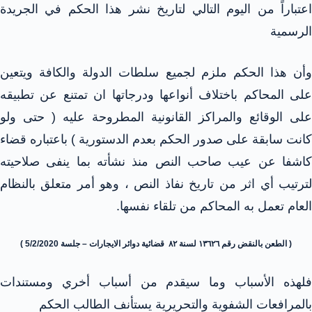
اعتباراً من اليوم التالي لتاريخ نشر هذا الحكم في الجريدة
الرسمية
وأن هذا الحكم ملزم لجميع سلطات الدولة والكافة ويتعين
على المحاكم باختلاف أنواعها ودرجاتها ان تمتنع عن تطبيقه
على الوقائع والمراكز القانونية المطروحة عليه ( حتى ولو
كانت سابقة على صدور الحكم بعدم الدستورية ) باعتباره قضاء
كاشفا عن عيب صاحب النص منذ نشأته بما ينفى صلاحيته
لترتيب أي اثر من تاريخ نفاذ النص ، وهو أمر متعلق بالنظام
العام تعمل به المحاكم من تلقاء نفسها.
( الطعن بالنقض رقم ١٣٦٢٦ لسنة ٨٢ قضائية دوائر الايجارات – جلسة 5/2/2020 )
فلهذه الأسباب وما سيقدم من أسباب أخري ومستندات
بالمرافعات الشفوية والتحريرية يستأنف الطالب الحكم