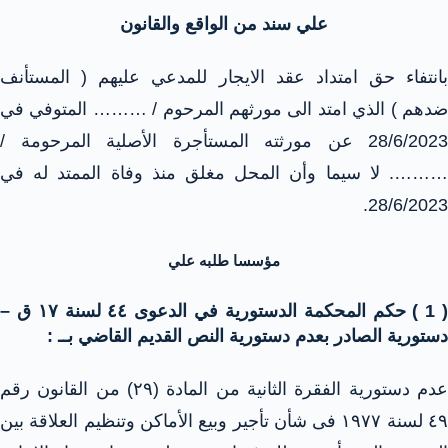
علي سند من الواقع والقانون
بانتفاء حق امتداد عقد الايجار للمدعي عليهم ( المستأنف
ضدهم ) الذي امتد الى مورثهم المرحوم / ……… المتوفي في
28/6/2023 عن مورثته المستأجرة الأصلية المرحومة /
………. لا سيما وأن المحل مغلق منذ وفاة الممتد له في
28/6/2023.
مؤسسا طلبه علي
( 1 ) حكم المحكمة الدستورية في الدعوى ٤٤ لسنة ١٧ ق –
دستورية الصادر بعدم دستورية النص القديم القاضي بــ :
عدم دستورية الفقرة الثانية من المادة (٢٩) من القانون رقم
٤٩ لسنة ١٩٧٧ فى شأن تأجير وبيع الأماكن وتنظيم العلاقة بين