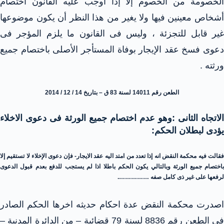
الخصومة من الخصوم إلا إذا أوجب عليه القانون اختصام
أشخاص معينين فيها ولا يغير من هذا النظر أن يكون موضوعها
غير قابل للتجزئة ، وليس فى القانون ما يلزم المؤجر فى
دعوى فسخ عقد الإيجار بوفاة المستأجر الأصلى باختصام جميع
ورثته .
الطعن رقم 14011 لسنة 83 ق – بتاريخ 14 / 12 / 2014
الاتجاه الثانى :وهو عدم اختصام جميع الورثة فى دعوى الاخلاء
يؤدى لبطلان الحكم:
فقالت فيه محكمة النقض انه إذا تعدد من امتد اليه عقد الايجار- فإن دعوى الإخلاء لا تستقيم إلا
باختصام جميع الورثة وبالتالي يكون الحكم باطلا اذا لم يستجب للدفع بعدم قبول الدعوى
لرفعها على غير ذى كامل صفه …………….
اصدرت محكمة النقض عدة احكام حديثه اخرها الحكم الصادر
فى الطعن رقم 8836 لسنة 79 قضائية – من الدائرة المدنية –