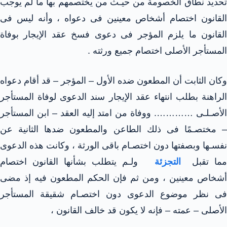
تحديد نطاق الخصومة من حيـث من يختصمهم بها ما لم يوجب
القانون اختصام أشخاص معينين فى دعواه ، وأنه ليس فى
القانون ما يلزم المؤجر فى دعوى فسخ عقد الإيجار بوفاة
المستأجر الأصلى اختصام جميع ورثته .
وكان الثابت أن المطعون ضده الأول – المؤجر – قد أقام دعواه
الراهنة بطلب انتهاء عقد الإيجار سند الدعوى لوفاة المستأجر
الأصـلـى …………. ووفاة من امتد إليه العقد – ابن المستأجر
– مختصـمًا فى ذلك الطاعن والمطعون ضدها الثانية عن
نفسـها وبصفتها دون اختصـام باقى الورثة ، وكانت هذه الدعوى
مما تقبل
التجزئة
ولـم يتطلب بشأنها القانون اختصام
أشخاص معينين ، ومن ثم فإن الحكم المطعون فيه إذ مضى
فى نظر موضوع الدعوى دون اختصـام شقيقة المستأجر
الأصلى – عمته – فإنه لا يكون قد خالف القانون ،