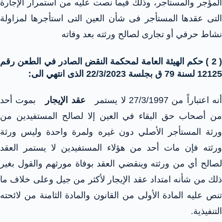
المؤجر والمستأجر، وذلك فيما نصت عليه من استمرار الإجارة
التى عقدها المستأجر فى شأن العين التى استأجرها لمزاولة
نشاط حرفي أو تجارى لصالح ورثته بعد وفاته
( 2 ) حكم الهيئة العامة لمحكمة النقض الصادر في الطعن رقم
12125 لسنة 79 ق بجلسة 22/3/2023 الذى انتهي الى:
نه اعتباراً من 27/3/1997 لا يستمر
عقد الإيجار
بموت أحد
من أصحاب حق البقاء في العين إلا لصالح المستفيدين من
ورثة المستأجر الأصلي دون غيره ولمرة واحدة وليس ورثة
ورثته فإن مات أحد من هؤلاء المستفيدين لا يستمر العقد
لصالح أي من ورثته وينقضي العقد بوفاة مورثهم والقول بغير
ذلك من شأنه امتداد عقد الإيجار لأكثر من جيل وعلى خلاف ما
تنص عليه المادة الأولى من القانون والمادة الثامنة من لائحته
التنفيذية.