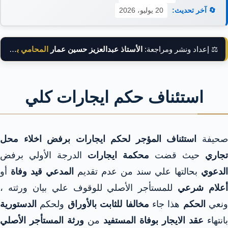
🔄 آخر تحديث:
20 يوليو، 2026
⚖️ إعداد ونشر ومراجعة:
الأستاذ عبدالعزيز حسين عمار
المحامي بالنقض
استئناف حكم ايجارات كلي
حيفة
استئناف المؤجر لحكم ايجارات برفض اخلاء محل
تجاري
حيث قضت
محكمة ايجارات
الدرجة الأولي برفض
الدعوي
بحالتها علي سند من عدم تقديم
المدعي
قيد وفاة
أو
أعلام شرعي
للمستأجر الأصلي للوقوف علي بيان ورثته ،
ونعي
الحكم
هذا جاء
مخالفا للثابت بالأوراق
ولحكم
الدستورية
بانتهاء
عقد الايجار بوفاة المستفيد
من
ورثة المستأجر الأصلي