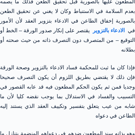
المطعون عليها بالصورية قبل تحقيق الطعن فذلك ما يصمه
بعدم السلامة في الاستنباط وكان لا يغني عن تحقيق الطعن
بالصورية إخفاق الطاعن في الادعاء بتزوير العقد لأن الأمور
في
الادعاء بالتزوير
يقتصر على إنكار صدور الورقة – الخط أو
التوقيع – من المتصرف دون التصرف ذاته من حيث صحته أو
بطلانه
فإذا كان ما ثبت للمحكمة فساد الادعاء بالتزوير وصحة الورقة
فإن ذلك لا يقتضي بطريق اللزوم أن يكون التصرف صحيحا
وجديا فمن ثم يكون الحكم المطعون فيه قد عابه القصور في
التسبيب والفساد في الاستدلال بما يوجب نقضه كليا لأن ما
شابه من عيب يتعلق بتفسير وتكييف العقد الذي يستند إليه
الطاعن في دعواه
وهو بذاته سند المطعون ضدهم في دعواهم المنضمة يتنازل ما