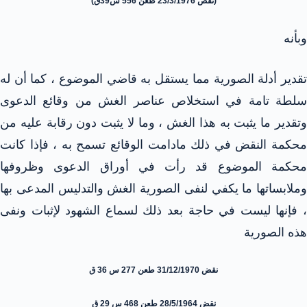
(نقض 23/3/1976 طعن 556 س39ق)
وبأنه
تقدير أدلة الصورية مما يستقل به قاضي الموضوع ، كما أن له
سلطة تامة في استخلاص عناصر الغش من وقائع الدعوى
وتقدير ما يثبت به هذا الغش ، وما لا يثبت دون رقابة عليه من
محكمة النقض في ذلك مادامت الوقائع تسمح به ، فإذا كانت
محكمة الموضوع قد رأت في أوراق الدعوى وظروفها
وملابساتها ما يكفي لنفى الصورية الغش والتدليس المدعى بها
، فإنها ليست في حاجة بعد ذلك لسماع الشهود لإثبات ونفى
هذه الصورية
نقض 31/12/1970 طعن 277 س 36 ق
نقض 28/5/1964 طعن 468 س 29 ق