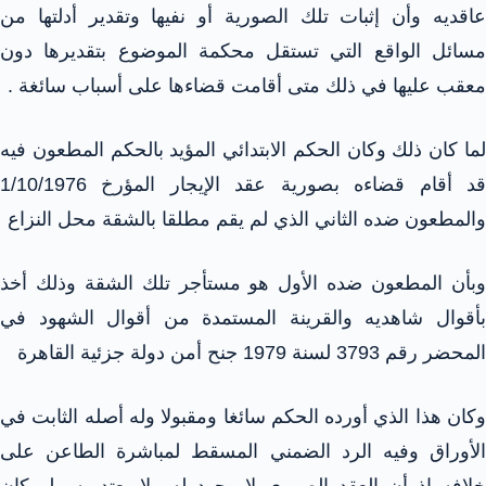
عاقديه وأن إثبات تلك الصورية أو نفيها وتقدير أدلتها من
مسائل الواقع التي تستقل محكمة الموضوع بتقديرها دون
معقب عليها في ذلك متى أقامت قضاءها على أسباب سائغة .
لما كان ذلك وكان الحكم الابتدائي المؤيد بالحكم المطعون فيه
قد أقام قضاءه بصورية عقد الإيجار المؤرخ 1/10/1976
والمطعون ضده الثاني الذي لم يقم مطلقا بالشقة محل النزاع
وبأن المطعون ضده الأول هو مستأجر تلك الشقة وذلك أخذ
بأقوال شاهديه والقرينة المستمدة من أقوال الشهود في
المحضر رقم 3793 لسنة 1979 جنح أمن دولة جزئية القاهرة
وكان هذا الذي أورده الحكم سائغا ومقبولا وله أصله الثابت في
الأوراق وفيه الرد الضمني المسقط لمباشرة الطاعن على
خلافه إذ أن العقد الصوري لا وجود له ولا يعتد به ولو كان