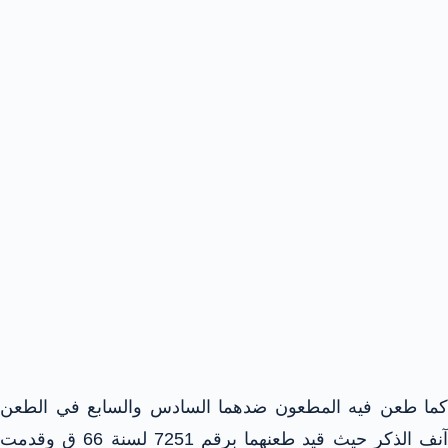
كما طعن فيه المطعون ضدهما السادس والسابع في الطعن
آنف الذكر حيث قيد طعنهما برقم 7251 لسنة 66 ق وقدمت