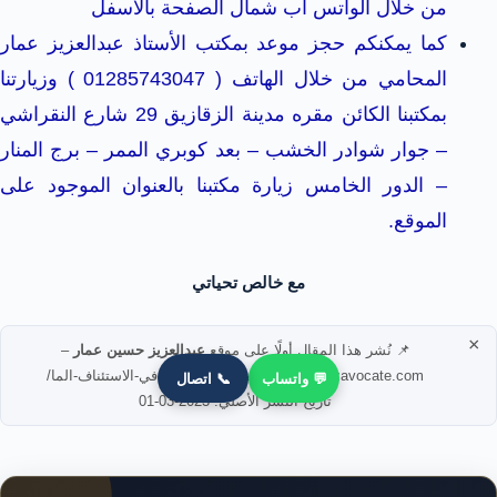
من خلال الواتس اب شمال الصفحة بالأسفل
كما يمكنكم حجز موعد بمكتب الأستاذ عبدالعزيز عمار
المحامي من خلال الهاتف ( 01285743047 ) وزيارتنا
بمكتبنا الكائن مقره مدينة الزقازيق 29 شارع النقراشي
– جوار شوادر الخشب – بعد كوبري الممر – برج المنار
– الدور الخامس زيارة مكتبنا بالعنوان الموجود على
الموقع.
مع خالص تحياتي
×
📌 نُشر هذا المقال أولًا على موقع
عبدالعزيز حسين عمار
–
https://azizavocate.com/الطلب-الاحتياطي-في-الاستئناف-الما/
💬 واتساب
📞 اتصال
تاريخ النشر الأصلي: 2023-03-01