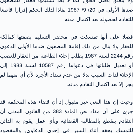
ولا يتعلق بأصل الحق, كما لا يعد تسليمها العقار للمطعون
ضدها الأولى في 20/ 9/ 1987 نفاذا لذلك الحكم إقرارا قاطعا
للتقادم لحصوله بعد اكتمال مدته
فضلا على أنها تمسكت في محضر التسليم بصفتها كمالكة
للعقار ولا ينال من ذلك إقامة المطعون ضدها الأولى الدعوى
رقم 2244 لسنة 1987 بطلب إخلاء الطاعنة من العقار للغصب
أو تعديل طلباتها في دعواها رقم 10587 لسنة 1983 إلى
الإخلاء لذات السبب بدلا من عدم سداد الأجرة لأن أي منهما لم
يجر إلا بعد اكتمال التقادم مدته.
وحيث إن هذا النعي غير مقبول إذ أن قضاء هذه المحكمة قد
جرى على أن مفاد نص المادة 383 من القانون المدني أن
التقادم ينقطع بالمطالبة القضائية وبأي عمل يقوم به الدائن
للتمسك بحقه أثناء السير في إحدى الدعاوى, والمقصود