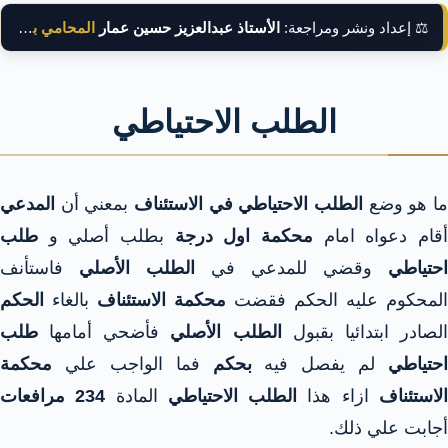
⚖️ إعداد ونشر ومراجعة:
الأستاذ عبدالعزيز حسين عمار
المحامي بالنقض
الطلب الاحتياطي
ما هو وضع
الطلب الاحتياطي في الاستئناف
بمعني أن
المدعي
قام دعواه امام
محكمة اول درجة
بطلب أصلي و
طلب
احتياطي
وقضي للمدعي في
الطلب الأصلي
فاستأنف
المحكوم عليه الحكم فقضت
محكمة الاستئناف
بالغاء
الحكم
لصادر ابتدائيا بقبول
الطلب الأصلي
فأضحي أمامها
طلب
احتياطي
لم يفصل فيه
بحكم
فما الواجب علي
محكمة
لاستئناف
ازاء هذا
الطلب الاحتياطي
المادة
234 مرافعات
أجابت علي ذلك.