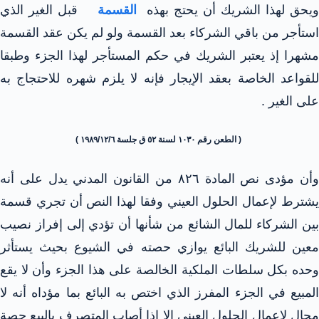
ويحق لهذا الشريك أن يحتج بهذه
القسمة
قبل الغير الذي
استأجر من باقي الشركاء بعد القسمة ولو لم يكن عقد القسمة
مشهرا إذ يعتبر الشريك في حكم المستأجر لهذا الجزء وطبقا
للقواعد الخاصة بعقد الإيجار فإنه لا يلزم شهره للاحتجاج به
على الغير .
( الطعن رقم ١٠٣٠ لسنة ٥٢ ق جلسة ١٩٨٩/١٢/٦ )
وأن مؤدى نص المادة ٨٢٦ من القانون المدني يدل على أنه
يشترط لإعمال الحلول العيني وفقا لهذا النص أن تجري قسمة
بين الشركاء للمال الشائع من شأنها أن تؤدي إلى إفراز نصيب
معين للشريك البائع يوازي حصته في الشيوع بحيث يستأثر
وحده بكل سلطات الملكية الخالصة على هذا الجزء وأن لا يقع
المبيع في الجزء المفرز الذي اختص به البائع بما مؤداه أنه لا
مجال لإعمال الحلول العيني إلا إذا أصاب المتصرف بالبيع حصة