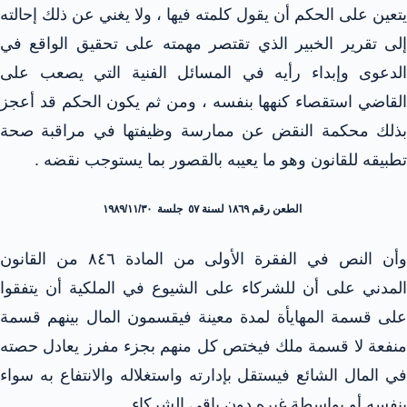
يتعين على الحكم أن يقول كلمته فيها ، ولا يغني عن ذلك إحالته
إلى تقرير الخبير الذي تقتصر مهمته على تحقيق الواقع في
الدعوى وإبداء رأيه في المسائل الفنية التي يصعب على
القاضي استقصاء كنهها بنفسه ، ومن ثم يكون الحكم قد أعجز
بذلك محكمة النقض عن ممارسة وظيفتها في مراقبة صحة
تطبيقه للقانون وهو ما يعيبه بالقصور بما يستوجب نقضه .
الطعن رقم ١٨٦٩ لسنة ٥٧ جلسة ۱۹۸۹/۱۱/۳۰
وأن النص في الفقرة الأولى من المادة ٨٤٦ من القانون
المدني على أن للشركاء على الشيوع في الملكية أن يتفقوا
على قسمة المهايأة لمدة معينة فيقسمون المال بينهم قسمة
منفعة لا قسمة ملك فيختص كل منهم بجزء مفرز يعادل حصته
في المال الشائع فيستقل بإدارته واستغلاله والانتفاع به سواء
بنفسه أو بواسطة غيره دون باقي الشركاء