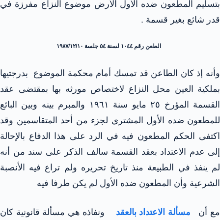
بتسليم المطعون ضده الأول الأرض موضوع النزاع مفرزة في
قدر شائع بغير قسمة .
الطعن رقم ١٠٤٤ لسنة ٥٤ جلسة ۱۹۸۷/۱۲/۱۰
وأنه إذ كان الطاعن قد تمسك أمام محكمة الموضوع بدرجتيها
بملكية العين محل النزاع لاختصاص مورثه بها بمقتضى عقد
القسمة المؤرخ ٢٥ مايو سنة ١٩٦١ والمبرم بينه وبين البائع
للمطعون ضده الأول المشتري لجزء من أحد المتقاسمين وقد
اكتفى الحكم المطعون فيه في الرد على هذا الدفاع بالإحالة
إلى عدم الاعتداد بعقد القسمة سالف الذكر على سند من أنه
لم ينفذ في الطبيعة منذ تاريخ تحريره ولم تراع فيه الأنصبة
الشرعية وأن المطعون ضده الأول لم يكن طرفا فيه
ع أن
مسألة الاعتداد بالعقد
ونفاذه هي مسألة قانونية كان