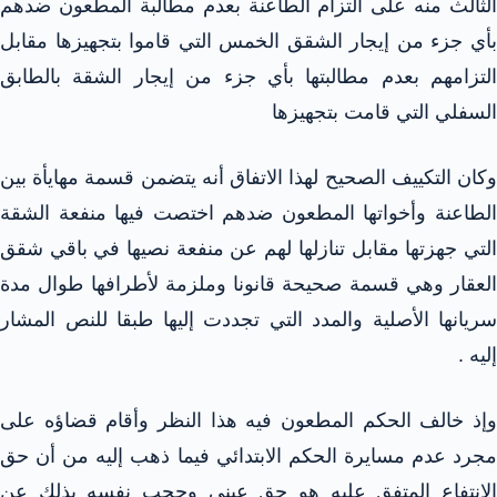
الثالث منه على التزام الطاعنة بعدم مطالبة المطعون ضدهم
بأي جزء من إيجار الشقق الخمس التي قاموا بتجهيزها مقابل
التزامهم بعدم مطالبتها بأي جزء من إيجار الشقة بالطابق
السفلي التي قامت بتجهيزها
وكان التكييف الصحيح لهذا الاتفاق أنه يتضمن قسمة مهايأة بين
الطاعنة وأخواتها المطعون ضدهم اختصت فيها منفعة الشقة
التي جهزتها مقابل تنازلها لهم عن منفعة نصيها في باقي شقق
العقار وهي قسمة صحيحة قانونا وملزمة لأطرافها طوال مدة
سريانها الأصلية والمدد التي تجددت إليها طبقا للنص المشار
إليه .
وإذ خالف الحكم المطعون فيه هذا النظر وأقام قضاؤه على
مجرد عدم مسايرة الحكم الابتدائي فيما ذهب إليه من أن حق
الانتفاع المتفق عليه هو حق عيني وحجب نفسه بذلك عن