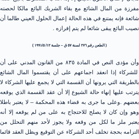
مفرزة من المال الشائع مع بقاء الشريك البائع مالكا لحصته
شائعة فإنه يمتنع في هذه الحالة إعمال الحلول العيني طالما أن
نصيب البائع يبقى شائعا لم يتم إفرازه .
( الطعن رقم ٢٧٦ لسنة ٥٧ ق – جلسة ١٢/ ١٩٩١/٥ )
وأن مؤدى النص في المادة ۸۳٥ من القانون المدني على أن
للشركاء إذا انعقد اجماعهم على أن يقتسموا المال الشائع
بالطريقة التي يرونها أن القسمة التي لا يجمع عليها الشركاء لا
يترتب عليها إنهاء حالة الشيوع إلا أن عقد القسمة الذي يوقعه
بعضهم .وعلى ما جرى به قضاء هذه المحكمة – لا يعتبر باطلا
وهو وإن كان لا يصلح للاحتجاج به على من لم يوقعه إلا أنه
يعتبر ملز ما لكل من وقعه ولا يجوز لأحد منهم التحلل من
التزامه بحجة تخلف أحد الشركاء عن التوقيع ويظل العقد قائما