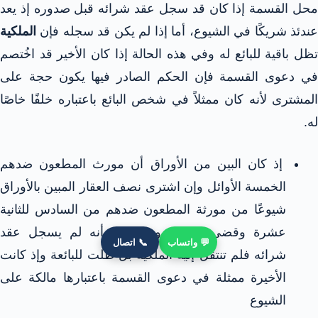
محل القسمة إذا كان قد سجل عقد شرائه قبل صدوره إذ يعد
عندئذ شريكًا في الشيوع، أما إذا لم يكن قد سجله فإن
الملكية
تظل باقية للبائع له وفي هذه الحالة إذا كان الأخير قد اخُتصم
في دعوى القسمة فإن الحكم الصادر فيها يكون حجة على
المشترى لأنه كان ممثلاً في شخص البائع باعتباره خلفًا خاصًا
له.
إذ كان البين من الأوراق أن مورث المطعون ضدهم
الخمسة الأوائل وإن اشترى نصف العقار المبين بالأوراق
شيوعًا من مورثة المطعون ضدهم من السادس للثانية
عشرة وقضى بصحته ونفاذه إلا أنه لم يسجل عقد
💬 واتساب
📞 اتصال
شرائه فلم تنتقل إليه الملكية بل ظلت للبائعة وإذ كانت
الأخيرة ممثلة في دعوى القسمة باعتبارها مالكة على
الشيوع