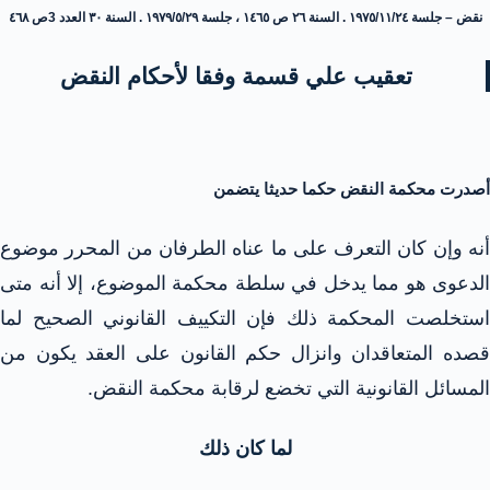
نقض – جلسة ١٩٧٥/١١/٢٤ . السنة ٢٦ ص ١٤٦٥ ، جلسة ۱۹۷۹/٥/٢٩ . السنة ٣٠ العدد 3ص ٤٦٨
تعقيب علي قسمة وفقا لأحكام النقض
أصدرت محكمة النقض حكما حديثا يتضمن
أنه وإن كان التعرف على ما عناه الطرفان من المحرر موضوع
الدعوى هو مما يدخل في سلطة محكمة الموضوع، إلا أنه متى
استخلصت المحكمة ذلك فإن التكييف القانوني الصحيح لما
قصده المتعاقدان وانزال حكم القانون على العقد يكون من
المسائل القانونية التي تخضع لرقابة محكمة النقض.
لما كان ذلك