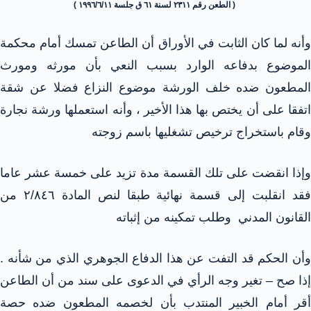
( الطعن رقم ۲۳۱۱ لسنة ٦١ ق جلسة ١٩٩٦/٦/١١ )
وأنه لما كان الثابت في الأوراق أن الطاعن تمسك أمام محكمة
الموضوع بدفاعه الوارد بسبب النعي بأن مورثه ومورث
المطعون ضده خلف الورشة موضوع النزاع فضلا عن شقة
اتفقا على أن يختص بها هذا الأخير ، وأنه استعملها ورشة نجارة
وقام باستخراج ترخيص تشغليها باسم زوجته
وإذا انقضت على تلك القسمة مدة تزيد على خمسة عشر عاما
فقد انقلبت إلى قسمة نهائية طبقا لنص المادة ٢/٨٤٦ من
القانون المدني وطلب تمكينه من إثباته
وأن الحكم قد التفت عن هذا الدفاع الجوهري الذي من شأنه .
إذا صح – تغير وجه الرأي في الدعوى على سند من أن الطاعن
أقر أمام الخبير المنتدب بأن لخصمه المطعون ضده حصة