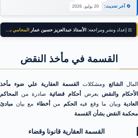
🔄 آخر تحديث:
20 يوليو، 2026
⚖️ إعداد ونشر ومراجعة:
الأستاذ عبدالعزيز حسين عمار
المحامي بالنقض
القسمة في مأخذ النقض
لمال
الشائع
ومشكلات
القسمة العقارية علي ضوء مأخذ
لأحكام والنقض
بعرض
أحكام قضائية
صادرة من
المحاكم
العادية
وبيان ما وقع فيه
الحكم
من
أخطاء
مع بيان
مبادئ
محكمة النقض بشأن القسمة
القسمة العقارية قانونا وقضاء