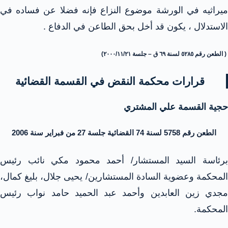
ميراثيه في الورشة موضوع النزاع فإنه فضلا عن فساده في
الاستدلال ، يكون قد أخل بحق الطاعن في الدفاع .
( الطعن رقم ٥٢٨٥ لسنة ٦٩ ق – جلسة ٢٠٠٠/١١/٢١)
قرارات محكمة النقض في القسمة القضائية
حجية القسمة علي المشتري
الطعن رقم 5758 لسنة 74 القضائية جلسة 27 من فبراير سنة 2006
برئاسة السيد المستشار/ أحمد محمود مكي نائب رئيس
المحكمة وعضوية السادة المستشارين/ يحيى جلال، بليغ كمال،
مجدي زين العابدين وأحمد عبد الحميد حامد نواب رئيس
المحكمة.