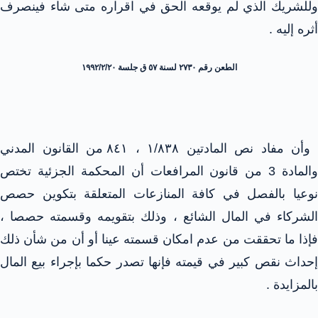
وللشريك الذي لم يوقعه الحق في اقراره متى شاء فينصرف
أثره إليه .
الطعن رقم ۲۷۳۰ لسنة ٥٧ ق جلسة ۱۹۹۲/۲/۲٠
وأن مفاد نص المادتين ۱/۸۳۸ ، ٨٤۱ من القانون المدني
والمادة 3 من قانون المرافعات أن المحكمة الجزئية تختص
نوعيا بالفصل في كافة المنازعات المتعلقة بتكوين حصص
الشركاء في المال الشائع ، وذلك بتقويمه وقسمته حصصا ،
فإذا ما تحققت من عدم امكان قسمته عينا أو أن من شأن ذلك
إحداث نقص كبير في قيمته فإنها تصدر حكما بإجراء بيع المال
بالمزايدة .