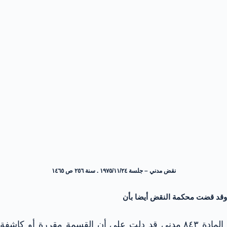
نقض مدني – جلسة ١٩٧٥/١١/٢٤ . سنة ٢٥٦ ص ١٤٦٥
وقد قضت محكمة النقض أيضا بأن
المادة ٨٤٣ مدني قد دلت على أن القسمة مقررة أو كاشفة