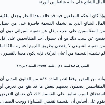
المال الشائع على حاله شائعا بين الورثة.
وإذ كان الحكم المطعون فيه قد خالف هذا النظر وجعل ملكية
المال الشائع الذي لم تشمله القسمة قاصرة على من حصل
من المتقاسمين على نصيب يقل عن نصيبه الميراثي دون أن
يفصح عن سبب ذلك مع أن حصول أحد المتقاسمين على أقل
من نصيبه الشرعي لا يقتضي بطريق اللزوم اعتباره مالكا لما
لم تشمله القسمة من أعيان التركة، فإنه يكون معيبا بالقصور .
الطعن رقم ۲۸۲ لسنة ٤٠ ق – جلسة ١٩٧٥/٢/٢٠ السنة ٢٦ ص ۷۰۲
وأنه من المقرر وفقا لنص المادة ٨٤٤ من القانون المدني أن
المتقاسمين يضمنون بعضهم لبعض ما قد يقع من تعرض أو
استحقاق لسبب سابق على القسمة ذلك لأن ضمان التعرض
يقوم على أساس أن القسمة تقتضي المساواة ووجب الضمان،