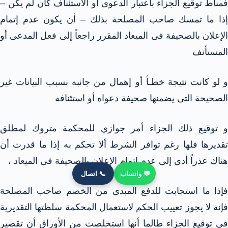
فمناط توقيع الجزاء باعتبار الدعوى أو الاستئناف كأن لم يكن –
إذا ما تمسك صاحب المصلحة بذلك – أن يكون عدم إتمام
الإعلان بالصحيفة فى الميعاد المقرر راجعاً إلى فعل المدعى أو
المستأنف
و لو كانت نتيجة خطـأ أو إهمال من جانبه بسبب البيانات غير
الصحيحة التى يضمنها صحيفة دعواه أو استئنافه
و توقيع ذلك الجزاء أمر جوازي للمحكمة متروك لمطلق
تقديرها فلها رغم توافر الشرط ألا تحكم به إذا ما قدرت أن
هناك عذراً أدى إلى عدم إتمام الإعلان بالصحيفة فى الميعاد ،
💬 واتساب
📞 اتصال
فإذا ما استجابت للدفع المبدى من الخصم صاحب المصلحة
فإنه لا يجوز تعييب الحكم لاستعمال المحكمة سلطتها التقديرية
فى توقيع الجزاء طالما أنها استخلصت من الأوراق أن تقصير