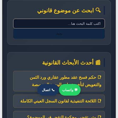
🔍 ابحث عن موضوع قانوني
بحث
📰 أحدث الأبحاث القانونية
📑 حكم فسخ عقد مطور عقاري ورد الثمن
والتعويض لتأخير تسليم الوحدة المخصصة
💬 واتساب
📞 اتصال
📑 اللائحة التنفيذية لقانون السجل العيني الكاملة
📑 متى تقضي محكمة النقض في الموضوع؟