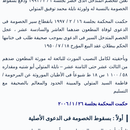
تعلن للخصم المتدخل الذى حضر بجلسة ١ / ٢ / ١٩٩١ ودفع بسقوط
الخصومة بالنسبة له ولورثة نايلة محمد توفيق المتولي
حكمت المحكمة بجلسة ١٦ / ٢ / ١٩٩٧ بانقطاع سير الخصومة فى
الدعوى لوفاة المطعون ضدهما العاشر والسادسة عشر ، عجل
الخصم المتدخل السير فى الدعوى بموجب صحيفة طلب فى ختامها
الحكم ببطلان عقد البيع المؤرخ ١٨ / ٧ / ١٩٥٠
وبأحقيته لكامل النصيب المورث للبائعة له مورثة المطعون ضدهم
من الثالث عشر حتى الثامنة عشر – نايلة المتولي أبو شتيه ومقداره
٥٨ / ١٠٠ ١ س ١٨ ط شيوعاً فى الأطيان الموروثة عن المرحومة /
فاطمة السيد المتولي والمبينة الحدود والمعالم بالصحيفة مع
التسليم
حكمت المحكمة بجلسة ٢٦ / ١ / ٢٠٠٦
أولاً : بسقوط الخصومة فى الدعوى الأصلية