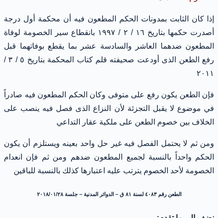
إذا كان الثابت بمدونات الحكم المطعون فيه أن محكمة أول درجة
أصدرت حكمها بتاريخ ١٦ / ٢ / ١٩٩٧ بانقطاع سير الخصومة لوفاة
المطعون ضدهما العاشر والسادسة عشر بما يقطع بوفاتهما قبل
رفع الطعن الذى أودعت صحيفته قلم كتاب المحكمة بتاريخ ٥ / ٣ /
٢٠١١
فإن الطعن يكون رفع على متوفى وكان الحكم المطعون فيه صادراً
في موضوع لا يقبل التجزئة لأن النزاع الذى فصل فيه ينصب على
الخلاف بين خصوم الطعن على ملكية عقار التداعي
ومن ثم لا يحتمل الفصل فيه غير حل واحد بعينه ويستلزم أن يكون
الحكم واحداً بالنسبة لجميع المطعون ضدهم ومن ثم فإن انعدام
الخصومة لأحد الخصوم يترتب عليه اعتبارها كذلك بالنسبة للباقين
الطعن رقم ٤٠٨٣ لسنة ٨١ ق – الدوائر المدنية – جلسة ٢٠١٨/٠١/٢٨
نضف الى ما تقدم: