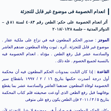
انعدام الخصومة فى موضوع غير قابل للتجزئة
أثر انعدام الخصومة على حكم:
الطعن رقم ٤٠٨٣ لسنة ٨١ ق –
الدوائر المدنية – جلسة ٢٠١٨/٠١/٢٨
الموجز
: صدور الحكم المطعون فيه في نزاع على ملكية عقار .
موضوع غير قابل للتجزئة . أثره . ثبوت وفاة المطعون ضدهم العاشر
والسادسة عشر قبل رفع الطعن . مؤداه . انعدام الخصومة فيه
بالنسبة لجميع الخصوم . علة ذلك .
القاعدة
: إذا كان الثابت بمدونات الحكم المطعون فيه أن محكمة
أول درجة أصدرت حكمها بتاريخ ١٦ / ٢ / ١٩٩٧ بانقطاع سير
الخصومة لوفاة المطعون ضدهما العاشر والسادسة عشر بما يقطع
بوفاتهما قبل رفع الطعن الذى أودعت صحيفته قلم كتاب المحكمة
بتاريخ ٥ / ٣ / ٢٠١١
فإن الطعن يكون رفع على متوفى
وكان الحكم المطعون فيه صادراً في موضوع لا يقبل التجزئة لأن