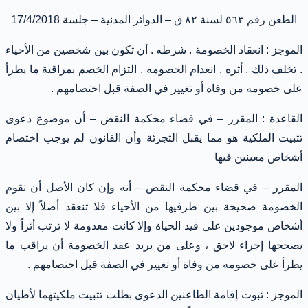
الطعن رقم ٥٦٣ لسنة ٨٢ ق
–
الدوائر المدنية – جلسة 17/4/2018
الموجز : انعقاد الخصومة . شرطه . أن تكون بين شخصين من الأحياء
. تخلف ذلك . أثره .
انعدام الحصومه
. التزام الخصم بمراقبة ما يطرأ
على خصومه من وفاة أو تغيير في الصفة قبل اختصامهم .
القاعدة : المقرر – في قضاء محكمة النقض – أن موضوع دعوى
تثبيت الملكية هو مما يقبل التجزئة وأن القانون لم يوجب اختصام
أشخاص معينين فيها
المقرر – في قضاء محكمة النقض – أنه وإن كان الأصل أن تقوم
الخصومة صحيحة بين طرفيها من الأحياء فلا تنعقد أصلاً إلا بين
أشخاص موجودين على قيد الحياة وإلا كانت معدومة لا ترتب أثراً ولا
يصححها إجراء لاحق ، وعلى من يريد عقد الخصومة أن يراقب ما
يطرأ على خصومه من وفاة أو تغيير في الصفة قبل اختصامهم .
الموجز : ثبوت إقامة الطاعنين الدعوى بطلب تثبيت ملكيتهما لأطيان