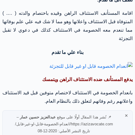
اقامة المستأنف الاستئناف الراهن وقيده باختصام والدته ( …. )
المتوفاة قبل الاستئناف واعلانها وهو مما لا شك فيه علي علم بوفاتها
مما تنعدم معه الخصومة في الاستئناف كذلك في دعوي لا تقبل
التجزئة
بناء علي ما تقدم
يدفع المستأنف ضده الاستئناف الراهن ويتمسك
بانعدام الخصومة في الاستئناف لاختصام متوفين قبل قيد الاستئناف
واعلانهم رغم وفاتهم لتعلق ذلك بالنظام العام.
×
📌 نُشر هذا المقال أولًا على موقع
عبدالعزيز حسين عمار
–
https://azizavocate.com/انعدام-الخصومة-قابل-او-غير-قابل/
تاريخ النشر الأصلي: 2020-12-08