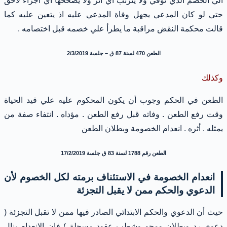
الي الخصم الذي توفي ولا يترتب أي اثر ولا يصححها أي اجراء لاحق
حتي لو كان المدعي يجهل وفاة المدعي عليه اذ يتعين عليه كما
قالت محكمة النقض مراقبة ما يطرأ علي خصمه قبل اختصامه .
الطعن 470 لسنة 87 ق – جلسة 2/3/2019
وكذلك
الطعن في الحكم وجوب أن يكون المحكوم عليه علي قيد الحياة
وقت رفع الطعن . وفاته قبل رفع الطعن . مؤداه . انتفاء صفة من
يمثله . أثره . انعدام الخصومة وبطلان الطعن
الطعن رقم 1788 لسنة 83 ق جلسة 17/2/2019
انعدام الخصومة في الاستئناف برمته لكل الخصوم لأن
الدعوي والحكم ممن لا يقبل التجزئة
حيث أن الدعوي والحكم الابتدائي الصادر فيها ممن لا تقبل التجزئة (
دعوي رد وبطلان ومحو وشطب عقود مسجلة ) فان الانعدام ينال