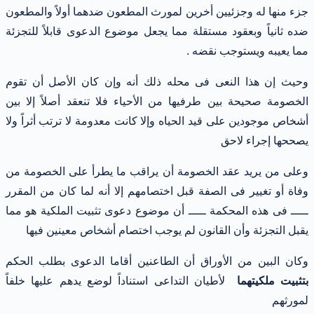
جزء منها له وجزئيين أخرين لمورث المطعون ضدهما أولاً والمطعون
ضده ثانياً وبعقود مستقلة مما يجعل موضوع الدعوى قابلاً للتجزئة
مما يعيبه ويستوجب نقضه .
وحيث إن هذا النعى فى محله ذلك أنه وإن كان الأصل أن تقوم
الخصومة صحيحة بين طرفيها من الأحياء فلا تنعقد أصلاً إلا بين
أشخاص موجودين على قيد الحياه وإلا كانت معدومة لا ترتب أثراً ولا
يصححها إجراء لاحق
وعلى من يريد عقد الخصومة أن يراقب ما يطرأ على الخصومة من
وفاة أو تغيير فى الصفة قبل اختصامهم إلا أنه لما كان من المقرر
ـــــ فى هذه المحكمة ـــــ أن موضوع دعوى تثبيت الملكية هو مما
يقبل التجزئة وأن القانون لم يوجب اختصام أشخاص معينين فيها
وكان البين من الأوراق أن الطاعنين أقاما الدعوى بطلب الحكم
بتثبيت ملكيتهما
لأطيان التداعى استناداً لوضع يدهم عليها خلفاً
لمورثهم