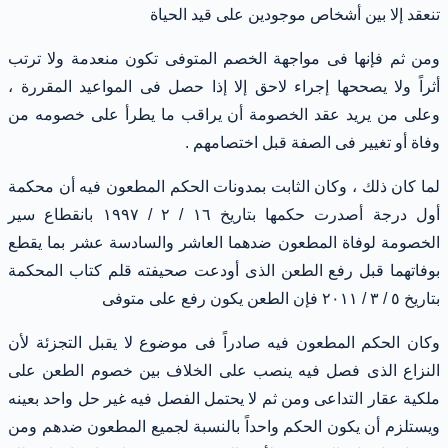
تنعقد إلا بين أشخاص موجودين على قيد الحياة
ومن ثم فإنها فى مواجهة الخصم المتوفى تكون منعدمة ولا ترتب
أثراً ولا يصححها إجراء لاحق إلا إذا حصل فى المواعيد المقررة ،
وعلى من يريد عقد الخصومة أن يراقب ما يطرأ على خصومه من
وفاة أو تغيير فى الصفة قبل اختصامهم .
لما كان ذلك ، وكان الثابت بمدونات الحكم المطعون فيه أن محكمة
أول درجة أصدرت حكمها بتاريخ ١٦ / ٢ / ١٩٩٧ بانقطاع سير
الخصومة لوفاة المطعون ضدهما العاشر والسادسة عشر بما يقطع
بوفاتهما قبل رفع الطعن الذى أودعت صحيفته قلم كتاب المحكمة
بتاريخ ٥ / ٣ / ٢٠١١ فإن الطعن يكون رفع على متوفى
وكان الحكم المطعون فيه صادراً فى موضوع لا يقبل التجزئة لأن
النزاع الذى فصل فيه ينصب على الخلاف بين خصوم الطعن على
ملكية عقار التداعى ومن ثم لا يحتمل الفصل فيه غير حل واحد بعينه
ويستلزم أن يكون الحكم واحداً بالنسبة لجميع المطعون ضدهم ومن