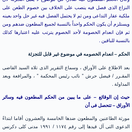
النزاع الذى فصل فيه ينصب على الخلاف بين خصوم الطعن على
ملكية عقار التداعى ومن ثم لا يحتمل الفصل فيه غير حل واحد بعينه
ويستلزم أن يكون الحكم واحداً بالنسبة لجميع المطعون ضدهم ومن
ثم فإن انعدام الخصومة لأحد الخصوم يترتب عليه اعتبارها كذلك
بالنسبة للباقين .
الحكم –
انعدام الخصومه في موضوع غير قابل للتجزئة
بعد الاطلاع على الأوراق ، وسماع التقرير الذى تلاه السيد القاضى
المقـرر / فيصل حرش
” نائب رئيس المحكمة ” ، والمرافعة وبعد
المداولة .
حيث إن الوقائع – على ما يبين من الحكم المطعون فيه وسائر
الأوراق – تتحصل فى أن
مورثة الطاعنين والمطعون ضدها الخامسة والعشرون أقاما ابتداءً
الدعوى التى آل قيدها إلى رقم ١١٧٤ / ١٩٩١ مدنى كلى دكرنس