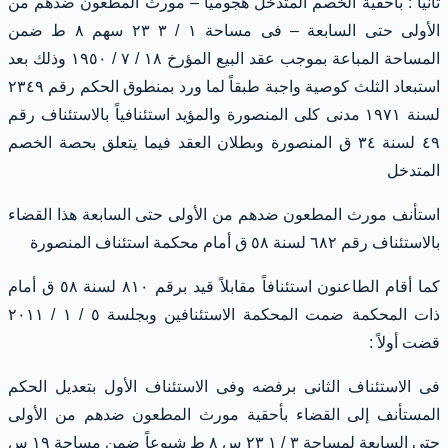
ثانياً : بأحقية الخصم المتدخل هجومياً – مورث المطعون ضدهم من
الأولى حتى السابعة – فى مساحة ١ / ٣ ٢٣ سهم ٨ ط ضمن
المساحة المباعة بموجب عقد البيع المؤرخ ١٨ / ٧ / ١٩٥٠ وذلك بعد
استبعاد الثلث كوصية واجبة طبقاً لما ورد بمنطوق الحكم رقم ٢٣٤٩
لسنة ١٩٧١ مدنى كلى المنصورة والمؤيد استئنافياً بالاستئناف رقم
٤٩ لسنة ٣٤ ق المنصورة وبطلان العقد فيما يتعلق بحصة الخصم
المتدخل
استأنف مورث المطعون ضدهم من الأولى حتى السابعة هذا القضاء
بالاستئناف رقم ٦٨٢ لسنة ٥٨ ق أمام محكمة استئناف المنصورة
كما أقام الطاعنون استئنافاً مقابلاً قيد برقم ٨١٠ لسنة ٥٨ ق أمام
ذات المحكمة ضمت المحكمة الاستئنافين وبجلسة ٥ / ١ / ٢٠١١
قضت أولاً :
فى الاستئناف الثانى برفضه وفى الاستئناف الأول بتعديل الحكم
المستأنف إلى القضاء بأحقية مورث المطعون ضدهم من الأولى
حتى السابعة لمساحة ٣ / ١ ٢٣ س ٨ ط شيوعاً ضمن مساحة ١٩ س