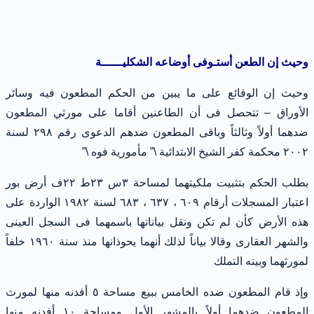
وحيث إن الطعن أستـوفى أوضاعه الشكليــــــة
وحيث إن الوقائع على ما يبين من الحكم المطعون فيه وسائر
الأوراق – تتحصل فى أن الطاعنين أقاما على مورثي المطعون
ضدهما أولاً وثالثاً وباقى المطعون ضدهم الدعوى رقم ٢٩٨ لسنة
٢٠٠٢ محكمة كفر الشيخ الابتدائية \” مأمورية فوه \”
بطلب الحكم بتثبيت ملكيتهما لمساحة ٣س ٢٣ط ٢٢ف أرض بور
اعتبار المسجلات أرقام ٦٠٩ ، ٦٣٧ ، ٦٨٣ لسنة ١٩٨٢ الواردة على
هذه الأرض كأن لم تكن ونقل بياناتها باسمهما فى السجل العينى
والشهر العقارى وقالا بياناً لذلك أنهما يحوذانها منذ سنة ١٩٦٠ خلفاً
لمورثهما وبينه التملك
وإذ قام المطعون ضده الخامس ببيع مساحة ٥ أفدنه منها لمورث
المطعون ضدهما أولاً بالمشهر الأول ومساحة ١٠ أفدنه منها