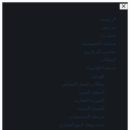
الرئيسية
من نحن
اتصل بنا
سياسة الخصوصية
محامي بالزقازيق
المقالات
خدماتنا القانونية
فهرس
مجالات العمل القضائي
السجل العيني
الضريبة العقارية
القضايا المدنية
خريطة التخصصات
صحة ونفاذ البيع العقاري