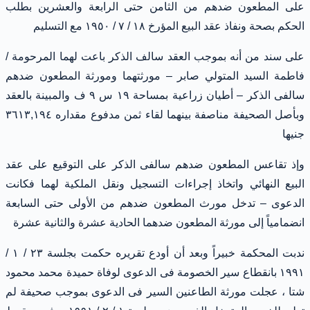
على المطعون ضدهم من الثامن حتى الرابعة والعشرين بطلب
الحكم بصحة ونفاذ عقد البيع المؤرخ ١٨ / ٧ / ١٩٥٠ مع التسليم
على سند من أنه بموجب العقد سالف الذكر باعت لهما المرحومة /
فاطمة السيد المتولي صابر – مورثتهما ومورثة المطعون ضدهم
سالفى الذكر – أطيان زراعية بمساحة ١٩ س ٩ ف والمبينة بالعقد
وبأصل الصحيفة مناصفة بينهما لقاء ثمن مدفوع مقداره ٣٦١٣,١٩٤
جنيها
وإذ تقاعس المطعون ضدهم سالفى الذكر على التوقيع على عقد
البيع النهائي واتخاذ إجراءات التسجيل ونقل الملكية لهما فكانت
الدعوى – تدخل مورث المطعون ضدهم من الأولى حتى السابعة
انضمامياً إلى مورثة المطعون ضدهما الحادية عشرة والثانية عشرة
ندبت المحكمة خبيراً وبعد أن أودع تقريره حكمت بجلسة ٢٣ / ١ /
١٩٩١ بانقطاع سير الخصومة فى الدعوى لوفاة حميدة محمد محمود
شتا ، عجلت مورثة الطاعنين السير فى الدعوى بموجب صحيفة لم