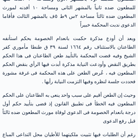
للمطعون ضده ثانياً بالمشهر الثانى ومساحة ١٠ أفدنه لمورث
المطعون ضده ثالثاً مساحة ٢س ٩ط ٥ف بالمشهر الثالث فأقاما
الدعوى ندبت المحكمة خبيراً
وبعد أن أودع مذكرة حكمت بانعدام الخصومة بحكم استأنفه
الطاعنان بالاستئناف رقم ١٦٦٤ لسنة ٣٩ ق طنطا مأموري كفر
الشيخ وفيه قضت المحكمة بالتأييد طعن الطاعنان فى هذا الحكم
بطريق النقض وأودعت النيابة مذكرة أبدت فيها الرأي بنقض الحكم
المطعون فيه ، عُرض الطعن على هذه المحكمة فى غرفة مشورة
فحددت جلسة لنظره وفيها التزمت النيابة رأيها .
وحيث إن الطعن أقيم على سبب واحد ينعى به الطاعنان على الحكم
المطعون فيه الخطأ فى تطبيق القانون إذ قضى بتأييد حكم أول
درجة بانعدام الخصومة فى الدعوى لوفاة مورث المطعون ضده ثالثاً
قبل رفع الدعوى
رغم أن الطلبات فيها تثبيت ملكيتهما للأطيان محل التداعى المباع