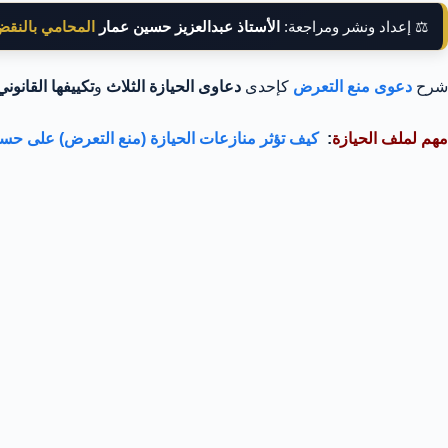
⚖️ إعداد ونشر ومراجعة:
الأستاذ عبدالعزيز حسين عمار
المحامي بالنق
شرح
دعوى منع التعرض
كإحدى
دعاوى الحيازة الثلاث
و
تكييفها القانوني
مهم لملف الحيازة
:
كيف تؤثر منازعات الحيازة (منع التعرض) على حساب مدة 5 سنوات في التق