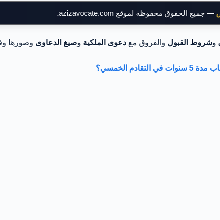
ض
— جميع الحقوق محفوظة لموقع azizavocate.com.
و
شروط القبول
والفروق مع
دعوى الملكية
و
صيغ الدعاوى
وصورها وف
ادم الخمسي؟