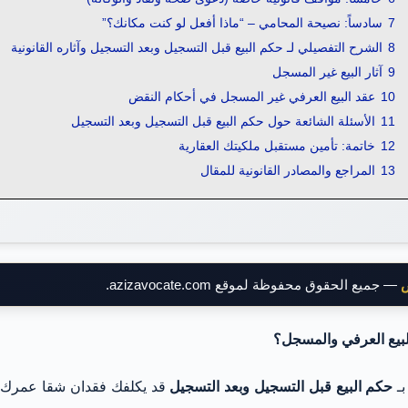
7
سادساً: نصيحة المحامي – “ماذا أفعل لو كنت مكانك؟”
8
الشرح التفصيلي لـ حكم البيع قبل التسجيل وبعد التسجيل وآثاره القانونية
9
آثار البيع غير المسجل
10
عقد البيع العرفي غير المسجل في أحكام النقض
11
الأسئلة الشائعة حول حكم البيع قبل التسجيل وبعد التسجيل
12
خاتمة: تأمين مستقبل ملكيتك العقارية
13
المراجع والمصادر القانونية للمقال
ض
— جميع الحقوق محفوظة لموقع azizavocate.com.
البيع العرفي والمسجل؟
حكم البيع قبل التسجيل وبعد التسجيل
قد يكلفك فقدان شقا عمرك؛ ف