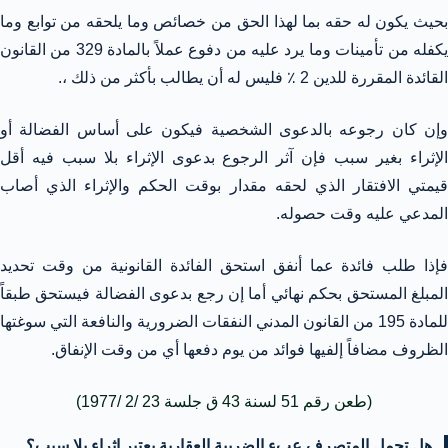
بحيث يكون له حقه بما لهذا الحق من خصائص وما يلحقه من توابع وما
يكفله من تأمينات وما يرد عليه من دفوع عملاً بالمادة 329 من القانون
القائدة المقررة للدين 2 ٪ فليس له أن يطالب بأكثر من ذلك ،.
وإن كان رجوعه بالدعوى الشخصية فيكون على أساس الفضالة أو
الإثراء بغير سبب فإن آثر الرجوع بدعوى الإثراء بلا سبب فيه أقل
قيمتي الافتقار الذي لحقه مقدار بوقت الحكم والإثراء الذي أصاب
المدعي عليه وقت حصوله.
فإذا طلب فائدة عما أنفق استحق الفائدة القانونية من وقت تحديد
المبلغ المستحق بحكم نهائي أما إن رجع بدعوى الفضالة فيستحق طبقاً
للمادة 195 من القانون المدني النفقات الضرورية والنافعة التي سوغتها
الظروف مضافاً إلفيها فوائد من يوم دفعها أي من وقت الإنفاق.
(طعن رقم 51 لسنة 43 ق جلسة 23 /2 /1977)
هل تحمل المتصرف عبء الضريبة العقارية يعتبر اثراء بلا سبب؟