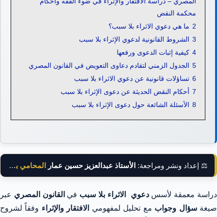
المصري – دراسة الافتقار والإثراء في ضوء الفقه وأحكام
محكمة النقض
2
ما هي دعوي الاثراء بلا سبب؟
3
الشروط القانونية لدعوي الإثراء بلا سبب
4
كيفية إثبات الدعوى ورفعها
5
الجدول الزمني لتقادم دعاوى التعويض في القانون المصري
6
تساؤلات قانونية عن دعوي الاثراء بلا سبب
7
أحكام النقض الحديثة عن دعوى الإثراء بلا سبب
8
الأسئلة الشائعة حول دعوى الإثراء بلا سبب
⚖️ إعداد ونشر ومراجعة:
الأستاذ عبدالعزيز حسين عمار
المحامي بالنقض
راسة معمقة لأسس
دعوي الاثراء بلا سبب
في
القانون المصري
عبر
يغة
سؤال وجواب
مع تحليل لمفهومي
الافتقار والإثراء
وفقاً لشروح