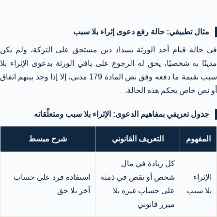
مثال تطبيقي: حالة رفع دعوى إثراء بلا سبب
في حالة قيام أحد الورثة بسداد دين مستحق على التركة، ولم يكن
مدينًا به شخصيًا، يحق له الرجوع على باقي الورثة بدعوى الإثراء بلا
سبب بقيمة ما دفعه وفق نص المادة 179 مدني، إلا إذا وجد بينهم اتفاق
أو نص خاص يحكم هذه الحالة.
جدول تعريفي بمفاهيم الدعوى: الإثراء بلا سبب ومتعلّقاته
المفهوم
التعريف القانوني
شرح مبسط
كل زيادة في مال
الإثراء
شخص أو نقص في ذمته
استفادة فرد على حساب
بلا سبب
على حساب غيره بلا
آخر بلا حق
مبرر قانوني