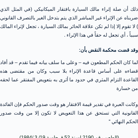
ذلك أن صلة إثراء مالك السيارة بافتقار الميكانيكي (في المثل الذي
ضربناه عن الإثراء غير المباشر الذي يتم بتدخل الغير بالتصرف القانوني
) لا تقوم إلا إذا لم تكن علاقة الحائر بمالك السيارة ، تجعل لإثراء المالك
سبباً ، أي تجعل له حقاً في هذا الإثراء .
وقد قضت محكمة النقض بأن:
لما كان الحكم المطعون فيه – وعلى ما سلف بيانه فيما تقدم – قد أفاد
قضاءه على أساس قاعدة الإثراء بلا سبب وكان من مقتضى هذه
القاعدة التزام المثري في حدود ما أثرى به بتعويض المفتقر عما لحقه
من خسارة
وكانت العبرة في تقدير قيمة الافتقار هو وقت صدور الحكم فإن الفائدة
القانونية التي تستحق عن هذا التعويض لا تكون إلا من وقت صدور
الحكم النهائي “
(الطعن رقم 2190 لسنة 52 ق جلسة 19/ 3 /1984)