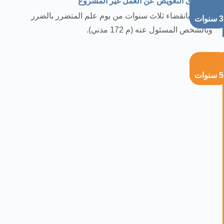
دعوى التعويض عن العمل غير المشروع
تسقط بانقضاء ثلاث سنوات من يوم علم المتضرر بالضرر
3 سنوات
وبالشخص المسئول عنه (م 172 مدني).
5 سنوات