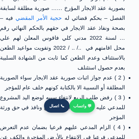
بصورية عقد الايجار المؤرخ …… صورية مطلقة لسابقة
الفصل – بحكم قضائي له
حجية الأمر المقضي
فيه –
بصحة ونفاذ عقد الايجار في حقهم بالحكم النهائي رقم
… لسنة 2022 مدني كلي فاقوس المعلن لهم علي
محل اقامتهم في ../ .. / 2022 وتفويت مواعيد الطعن
بالاستئناف وعدم الطعن كما ثابت من الشهادة السلبية
بعدم حصول استئنلف
( 2 ) عدم جواز اثبات صورية عقد الايجار سواء الصورية
المطلقة أو النسبية الا بالكتابة كونهم خلف عام للمؤجر
( 3 ) رفض طلب الريع لانتفاء سببه لوضع اليد المشروع
💬 واتساب
📞 اتصال
للمدعي عليه أصليا بعقد ايجار صحيح ونافذ في حق ورثة
المؤجر
( 4 ) الزام المدعي عليهم فرعيا بضمان عدم التعرض
للمدعي فرعيا في الانتفاع بالأرض المؤجرة والكف عن