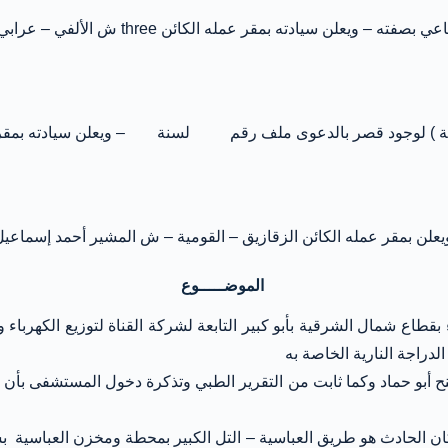
مله الكائن three ش الألفي – عرابي – الأزبكية- القاهرة مخاطباً مع
 الحسبية ) لوجود قصر بالدعوى ملف رقم لسنة – ويعلن سيادته بمقر 
– ويعلن بمقر عمله الكائن الزقازيق – القومية – ش المشير أحمد إسم
الموضـــــوع
اع شمال الشرقية بأبو كبير التابعة لشركة القناة لتوزيع الكهرباء و
ت هذا الحادث وسبب الوفاة بالمحضر رقم …. لسنة 2018 جنح أبو حماد وكما ثابت من التقرير الطب
ن الحادث هو طريق العباسية – التل الكبير بمحطة ومخزن العباسية بش