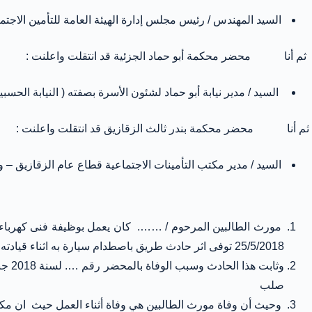
السيد المهندس / رئيس مجلس إدارة الهيئة العامة للتأمين الاجتماعي بصفته – ويعلن سيادته بمقر ع
ثم أنا محضر محكمة أبو حماد الجزئية قد انتقلت واعلنت :
السيد / مدير نيابة أبو حماد لشئون الأسرة بصفته ( النيابة
ثم أنا محضر محكمة بندر ثالث الزقازيق قد انتقلت واعلنت :
السيد / مدير مكتب التأمينات الاجتماعية قطاع عام الزقازيق 
مورث الطالبين المرحوم / ……. كان يعمل بوظيفة فنى كهرباء بقط
25/5/2018 توفى اثر حادث طريق باصطدام سيارة به اثناء قيادته الدراجة النارية الخاصة به
وثاب
صلب
وحيث أن وفاة مورث الطالبين هي وفاة أثناء العمل حيث ان مكا