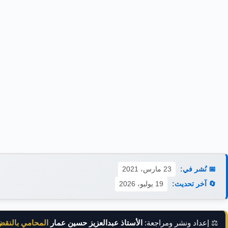
📅 نُشر في:
23 مارس، 2021
🔄 آخر تحديث:
19 يوليو، 2026
⚖️ إعداد ونشر ومراجعة:
الأستاذ عبدالعزيز حسين عمار
المحامي بالنق