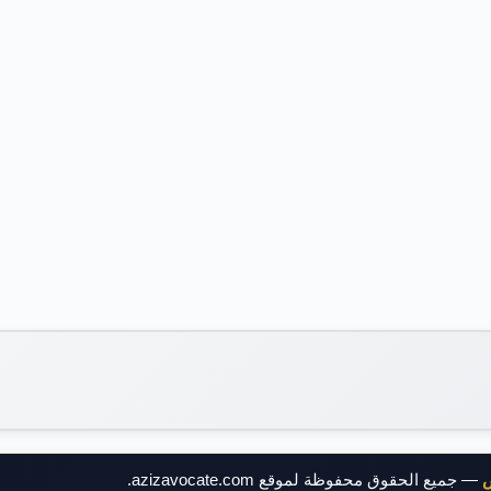
ض
— جميع الحقوق محفوظة لموقع azizavocate.com.