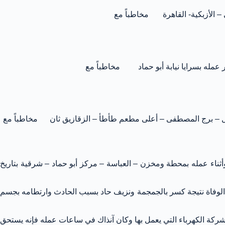
عمله بسرايا نيابة أبو حماد مخاطباً مع
اعيل – برج المصطفى – أعلى مطعم طأطأ – الزقازيق ثان مخاطباً مع
أثناء عمله بمحطة ومخزن – العباسة – مركز أبو حماد – شرقية بتاريخ
ي وتذكرة دخول المستشفى بأن الوفاة نتيجة كسر بالجمجمة ونزيف حاد بسبب الحادث وارتطامه بجسم
ركة الكهرباء التي يعمل بها وكان آنذاك في ساعات عمله فإنه يستحق